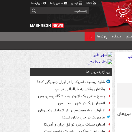
RSS
آرشیو
تماس با ما
دربارهٔ ما
MASHREGH
NEWS
یلم
دیدگاه
پیوندها
بازار
اپ
پربازدیدترین ها
شاید روسیه، آمریکا را در ایران زمین‌گیر کند!
واکنش بقائی به خیالبافی ترامپ
پاسخ منفی یک لژیونر به باشگاه پرسپولیس
انفجار بزرگ در شهر المخا یمن
۶ فوتی و ۵ مصدوم بر اثر تصادف زنجیره‌ای
نیروهای
ماموریت در حال پایان است!
ادعای بسنت درباره توافق ایران و آمریکا
فارن افرز: جنگ با ایران یک فاجعه است