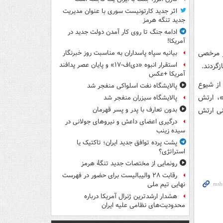
اثر جدید کارتونیست سوری با عنوان مدیریت
جدید تنگه هرمز
ادامه جنگ تا روی کار آمدن دولت جدید در
آمریکا!
ر مرخصی
بیانیه سپاه پاسداران به مناسبت روز خبرنگار
استقرار انبوه «دی‌اف‑۱۷» و پایان عصر پدافند
زگردند.
آمریکا +عکس
از شیوع
پالایشگاه نفت اسلواکی منفجر شد
»، ارتش
پالایشگاه سیزران منفجر شد
نی ارتش
بدون تعارف با پدر و پسر قهرمان
درگیری اعضای داعش و نیروهای جولانی در
سیده زینب
پشت پرده توافق جدید ایران؛ تاکتیک یا
استراتژی؟
رونمایی از مختصات جدید تنگۀ هرمز
رقابت ۲۸ والیبالیست برای حضور در فهرست
نهایی تیم ملی
هشدار ارشدترین ژنرال آمریکا درباره
محدودیت‌های نظامی علیه ایران