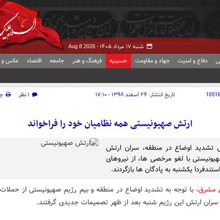
شنبه ۱۷ مرداد ۱۴۰۵ -
Aug 8 2026
ی
دفاع و امنیت
جهاد و مقاومت
حسینیه
فرهنگ و هنر
جامعه
اقتصاد
عکس و ف
1051
تاریخ انتشار:
۲۴ اسفند ۱۳۹۸ - ۱۷:۱۰
۱ نظر
چ
ارتش صهیونیستی همه نظامیان خود را فراخواند
ل تشدید اوضاع در منطقه، سران ارتش
یونیستی با لغو مرخصی ها، از نیروهای
تندفردا یکشنبه به پادگان ها بازگردند.
 مشرق،
با توجه به تشدید اوضاع در منطقه و بیم رژیم صهیونیستی از حملات 
سران ارتش این رژیم شنبه بعد از ظهر تصمیمات جدیدی گرفتند.