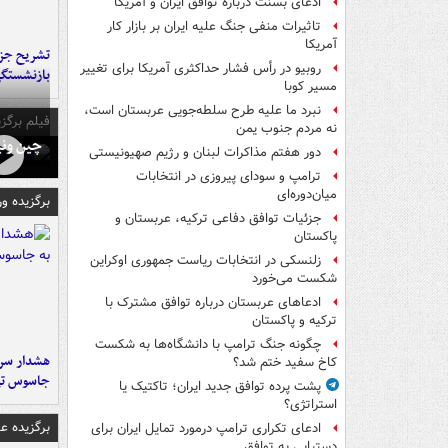
ادعای بسنت درباره توافق ایران و آمریکا
تاثیرات منفی جنگ علیه ایران بر بازار کار
آمریکا
تشریح جز
روبیو در رأس فشار حداکثری آمریکا برای تغییر
بازنشستگ
مسیر کوبا
نبرد ما علیه طرح سلطه‌جویی عربستان است،
فیلم برگزی
نه مردم جنوب یمن
چین ونی
دور هفتم مذاکرات لبنان و رژیم صهیونیستی
ترامپ و سودای پیروزی در انتخابات
میان‌دوره‌ای
برگزیده و
جزئیات توافق دفاعی ترکیه، عربستان و
پاکستان
زلنسکی در انتخابات ریاست جمهوری اوکراین
شکست می‌خورد
ادعاهای عربستان درباره توافق مشترک با
ترکیه و پاکستان
چگونه جنگ ترامپ با دانشگاه‌ها به شکست
هشدار سرم
کاخ سفید ختم شد؟
جاسوس تی
پشت پرده توافق جدید ایران؛ تاکتیک یا
استراتژی؟
برگزیده 
ادعای تکراری ترامپ درمورد تمایل ایران برای
دستیابی به توافق