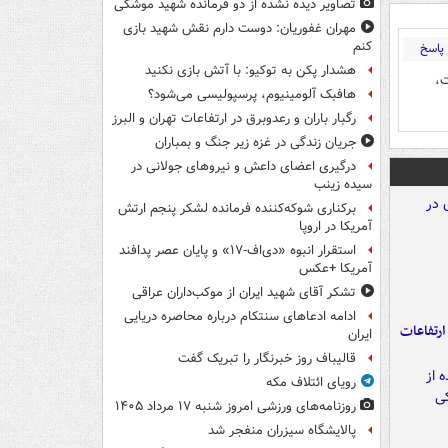
تصاویر دیده‌ نشده از دو فرمانده شهید موشکی
مهران غفوریان: دوست دارم نقش شهید بازی
کنم
پاسخ
هشدار پکن به توکیو: با آتش بازی نکنید
ت،
هافبک آلومینیوم، پرسپولیسی می‌شود؟
رگبار باران و رعدوبرق در ارتفاعات تهران و البرز
جریان زندگی در غزه زیر جنگ و بمباران
درگیری اعضای داعش و نیروهای جولانی در
سیده زینب
برکناری شوکه‌کننده فرمانده لشکر پنجم ارتش
آمریکا در اروپا
استقرار انبوه «دی‌اف‑۱۷» و پایان عصر پدافند
آمریکا +عکس
تشکر آقای شهید ایران از موکب‌داران عراقی
ادامه ادعاهای سنتکام درباره محاصره دریایی
ارتفاعات
ایران
قالیباف روز خبرنگار را تبریک گفت
رویای ائتلاف مکه
روزنامه‌های ورزشی امروز ‌شنبه ۱۷ مرداد ۱۴۰۵
پالایشگاه سیزران منفجر شد