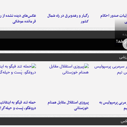
ئیات صدور احکام
رگبار و رعدوبرق در راه شمال
عکس‌های دیده نشده از ر
ی
کشور
فرمانده‌ موشکی
ده
ز شد!
رزشی
ربی پرسپولیس به
پیروزی استقلال مقابل همنام
حمله تند فیگو به اینفانتین
م
خوزستانی
دروغگو، پَست‌ و حیله‌گر!
عکس