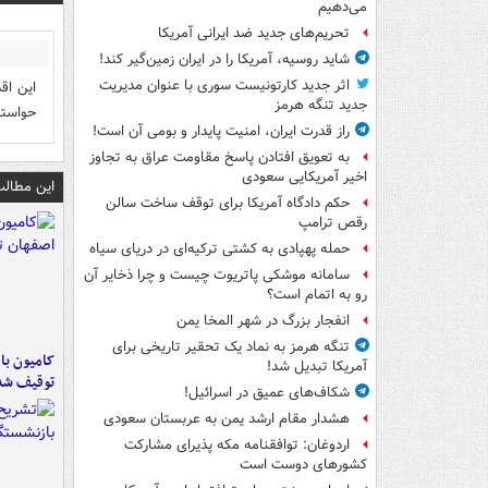
می‌دهیم
تحریم‌های جدید ضد ایرانی آمریکا
شاید روسیه، آمریکا را در ایران زمین‌گیر کند!
اثر جدید کارتونیست سوری با عنوان مدیریت
این اق
جدید تنگه هرمز
حواست
راز قدرت ایران، امنیت پایدار و بومی آن است!
به تعویق افتادن پاسخ مقاومت عراق به تجاوز
اخیر آمریکایی سعودی
این مطالب
حکم دادگاه آمریکا برای توقف ساخت سالن
رقص ترامپ
حمله پهپادی به کشتی ترکیه‌ای در دریای سیاه
سامانه موشکی پاتریوت چیست و چرا ذخایر آن
رو به اتمام است؟
انفجار بزرگ در شهر المخا یمن
تنگه هرمز به نماد یک تحقیر تاریخی برای
آمریکا تبدیل شد!
توقیف شد
شکاف‌های عمیق در اسرائیل!
هشدار مقام ارشد یمن به عربستان سعودی
اردوغان: توافقنامه مکه پذیرای مشارکت
کشورهای دوست است