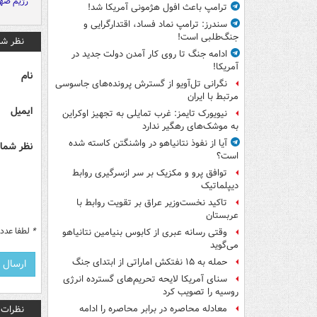
رژیم صه
ترامپ باعث افول هژمونی آمریکا شد!
سندرز: ترامپ نماد فساد، اقتدارگرایی و
جنگ‌طلبی است!
نظر شم
ادامه جنگ تا روی کار آمدن دولت جدید در
آمریکا!
نام
نگرانی تل‌آویو از گسترش پرونده‌های جاسوسی
مرتبط با ایران
ایمیل
نیویورک تایمز: غرب تمایلی به تجهیز اوکراین
به موشک‌های رهگیر ندارد
آیا از نفوذ نتانیاهو در واشنگتن کاسته شده
نظر شما 
است؟
توافق پرو و مکزیک بر سر ازسرگیری روابط
دیپلماتیک
تاکید نخست‌وزیر عراق بر تقویت روابط با
عربستان
*
لطفا عدد م
وقتی رسانه عبری از کابوس بنیامین نتانیاهو
می‌گوید
حمله به ۱۵ نفتکش‌ اماراتی از ابتدای جنگ
سنای آمریکا لایحه تحریم‌های گسترده انرژی
روسیه را تصویب کرد
نظرات
معادله محاصره در برابر محاصره را ادامه