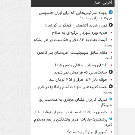
آخرین اخبار
پدیده اسرائیلی‌هایی که برای ایران جاسوسی
می‌کنند، پایان ندارد!
فوران شدید آتشفشان فوئگو در گواتمالا
هدیه ویژه شهردار ترکیه‌ای به صلاح
قیمت نفت به ۸۳ دلار و ۵۵ سنت در هر بشکه
رسید
مقام سابق صهیونیست: عربستان ببر کاغذی
است
افشای رسوایی اخلاقی رئیس فیفا
جنایت‌هایی که فراموش نمی‌شوند
حواله دلار ۱۵۴ هزار و ۴۵۱ تومان شد
نصب کتیبه‌های شهادت امام رضا(ع) در حرم
رضوی
تبریک کاربران فضای مجازی به مناسبت روز
خبرنگار
کامیون با راننده ۸ ساله در اصفهان توقیف شد
پزشکیان: جنایات امروز واشنگتن را هم محکوم
کنید
"سوپر ال‌نینو"در راه است؟