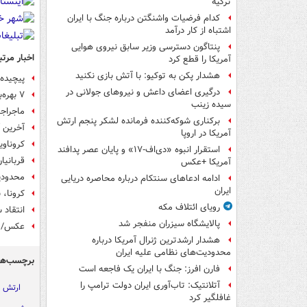
ترکیه
کدام فرضیات واشنگتن درباره جنگ با ایران
اشتباه از کار درآمد
پنتاگون دسترسی وزیر سابق نیروی هوایی
اخبار مرتب
آمریکا را قطع کرد
هشدار پکن به توکیو: با آتش بازی نکنید
پیچیده
درگیری اعضای داعش و نیروهای جولانی در
۷ بهره‌برداری ترامپ از وحشت جهانی کرونا
سیده زینب
ماجراج
برکناری شوکه‌کننده فرمانده لشکر پنجم ارتش
آخرین آ
آمریکا در اروپا
کروناوی
استقرار انبوه «دی‌اف‑۱۷» و پایان عصر پدافند
قربانیان کر
آمریکا +عکس
محدودیت
ادامه ادعاهای سنتکام درباره محاصره دریایی
ایران
کرونا، ب
رویای ائتلاف مکه
انتقاد 
پالایشگاه سیزران منفجر شد
عکس/ ق
هشدار ارشدترین ژنرال آمریکا درباره
محدودیت‌های نظامی علیه ایران
برچسب‌ها
فارن افرز: جنگ با ایران یک فاجعه است
آتلانتیک: تاب‌آوری ایران دولت ترامپ را
ارتش ا
غافلگیر کرد