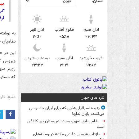
استان:
بیش
کرو
ارت
اذان صبح
طلوع آفتاب
اذان ظهر
به نوشته
۱۲:۱۰
۰۵:۱۸
۰۳:۴۳
نظامیان خ
این در ح
غروب خورشید
اذان مغرب
نیمه‌شب شرعی
ویروس کر
۲۳:۲۳
۱۹:۲۱
۱۹:۰۲
رژیم صهی
که مسئول
منبع: فا
تازه های جهان
پدیده اسرائیلی‌هایی که برای ایران جاسوسی
می‌کنند، پایان ندارد!
مقام سابق صهیونیست: عربستان ببر کاغذی
است
بازتاب «پیمان دفاعی مکه» در رسانه‌های