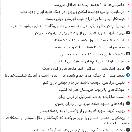
خاموشی‌ها تا ۲ هفته آینده به حداقل می‌رسد
مرشایمر: ترامپ فهمیده امکان پیروزی در جنگ علیه ایران وجود ندارد
درستکار: بنای ما بر اخراج نایب قهرمان جهان نیست
روس‌اتم: در حال بازگرداندن متخصصان به نیروگاه هسته‌ای بوشهر هستیم
روایت فرزند شهید لاریجانی از واکنش پدرش به ردصلاحیتش
قیمت طلا و سکه امروز یکشنبه ۱۸ مرداد ۱۴۰۵
سود سهام عدالت تا هفته دولت واریز می‌شود
نشست علنی مجازی ۱۸ مرداد ماه مجلس
هزینه باورنکردنی تیم‌های غیرفوتبالی استقلال
مزدور اینترنشنال: اسرائیل تنها متحد مردم ایران است!
دیوید میلر: اگر جنگ امروز تمام شود، ایران پیروز است و آمریکا شکست‌خورده!
دنیس درگاهی: دوست داشتم در جام جهانی بازی کنم
موشک‌های پاتریوت عربستان هم ته‌ کشید
تست مخفیانه پدافند اسرائیل از ترس ایران
جاده‌های مشهد آماده میزبانی از زائران رضوی
روایت فرزند شهید لاریجانی از واکنش او به ردصلاحیتش
پزشکیان: دشمن کسانی را ترور می‌کنند که گره‌گشا و حلال مسائل و مشکلات
جامعه ما هستند
پزشکیان: دشمن آدم‌هایی را ترور می‌کند که گره‌گشا هستند