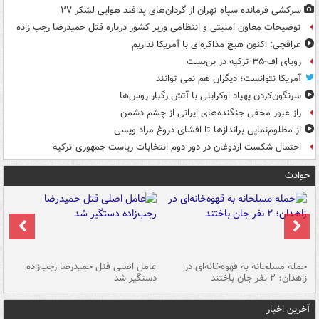
سرکشی فرمانده سپاه تهران از گردان‌های پدافند هوایی لشکر ۲۷
توضیحات معاون امنیتی و انتظامی وزیر کشور درباره قتل حمیدرضا رجب زاده
عراقچی: اکنون هیچ مذاکره‌ای با آمریکا نداریم
رویای اف-۳۵ ترکیه در بن‌بست
آمریکا نتوانست؛ دیگران هم نمی توانند
سرنگون‌کردن پهپاد اوکراینی با آتش رگبار روس‌ها
راز عبور مخفی جنگنده‌های ایرانی از چشم دشمن
از مظلوم‌نمایی براندازها تا افشای دروغ مراد ویسی
احتمال شکست اردوغان در دور دوم انتخابات ریاست جمهوری ترکیه
حوادث
حمله مسلحانه به قهوه‌خانه‌ای در
عامل اصلی قتل حمیدرضا رجب‌زاده
گر
زاهدان؛ ۲ نفر جان باختند
دستگیر شد
نا
آخرین اخبار