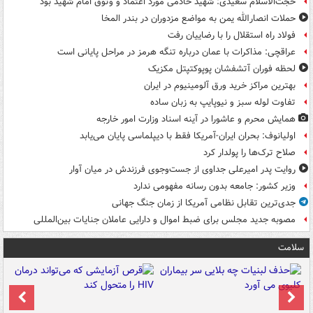
حجت‌الاسلام سعیدی: شهید خادمی مورد اعتماد و وثوق امام شهید بود
حملات انصارالله یمن به مواضع مزدوران در بندر المخا
فولاد راه استقلال را با رضاییان رفت
عراقچی: مذاکرات با عمان درباره تنگه هرمز در مراحل پایانی است
لحظه فوران آتشفشان پوپوکتپتل مکزیک
بهترین مراکز خرید ورق آلومینیوم در ایران
تفاوت لوله سبز و نیوپایپ به زبان ساده
همایش محرم و عاشورا در آینه اسناد وزارت امور خارجه
اولیانوف: بحران ایران-آمریکا فقط با دیپلماسی پایان می‌یابد
صلاح ترک‌ها را پولدار کرد
روایت پدر امیرعلی جداوی از جست‌وجوی فرزندش در میان آوار
وزیر کشور: جامعه بدون رسانه مفهومی ندارد
جدی‌ترین تقابل نظامی آمریکا از زمان جنگ جهانی
مصوبه جدید مجلس برای ضبط اموال و دارایی عاملان جنایات بین‌المللی
سلامت