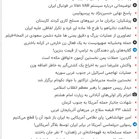
توضیحاتی درباره سیستم Van VAR در فوتبال ایران
پاسخ نهایی حسین‌نژاد به پرسپولیس
پزشکیان: برادران ما در نیروهای مسلح کاری کردند کارستان
مخالفت نتانیاهو با طرح ۱۵ ماده ای غزه و تکرار لفاظی علیه ایران
تصاویری از عملیات بزرگ و دقیق یمنی ها علیه دشمن سعودی در المخا+فیلم
حمله وحشیانه صهیونیست به یک فعال زن خارجی در کرانه باختری
گلایه‌های رای دهندگان به ترامپ از قیمت بنزین!
گاردین: حملات یمن نخستین آزمون «توافق مکه» است
واکنش علیرضا دبیر به اخراج یک کشتی‌گیر به خاطر اضافه وزن
عملیات تهاجمی اسرائیل در جنوب غربی سوریه
نخستین جلسه مدیرعامل تراکتور با جواد نکونام برگزار شد
دیدار رییس جمهور با رهبر معظم انقلاب اسلامی
اعزام زائر اولی‌های آبادانی به زیارت امام هشتم
شهادت جانباز حمله آمریکا به جنوب کرمان
کشف ۳۳ قبضه سلاح در مرزهای آذربایجان غربی
امیر جهانشاهی: پای نظامی آمریکایی به ایران باز شود آن را قطع می‌کنیم
رسوایی دیپلماسی آمریکا در برابر ایران توسط بلاگر آمریکایی!
حمله مسلحانه به قهوه‌خانه‌ای در زاهدان؛ ۲ نفر جان باختند