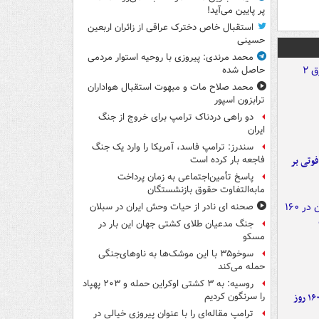
پر پایین می‌آید!
استقبال خاص دخترک عراقی از زائران اربعین
حسینی
محمد مرندی: پیروزی با روحیه استوار مردمی
حاصل شده
محمد صلاح مات و مبهوت استقبال هواداران
ترابزون اسپور
دو راهی دردناک ترامپ برای خروج از جنگ
ایران
سندرز: ترامپ فاسد، آمریکا را وارد یک جنگ
ورد پراید با تیر برق ۲ فوتی بر
فاجعه بار کرده است
پاسخ تأمین‌اجتماعی به زمان پرداخت
مابه‌التفاوت حقوق بازنشستگان
صحنه ای نادر از حیات وحش ایران در سبلان
جنگ مدعیان طلای کشتی جهان این بار در
مسکو
سوخو۳۵ با این موشک‌ها به ناوهای‌جنگی
حمله می‌کند
روسیه: به ۳ کشتی اوکراین حمله و ۲۰۳ پهپاد
۶ دستاورد بزرگ ایران در ۱۶۰ روز
را سرنگون کردیم
ترامپ مقاله‌ای را با عنوان پیروزی خیالی در