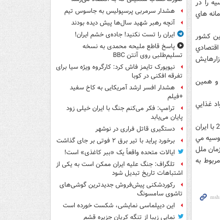
ه را در
هشدار سرمربی پرسپولیس به جاسوس تیم
مانه هاي
آنچه رهبر شهید سال‌ها پیش دیده بودند
ایران را تست نکنید! جاده‌ی خشم ایران!
اين کشور
پاسخ قاطع ملیحه محمدی به نسخه
اقتصادي
تسلیم‌طلبی روی آنتن BBC
ازارهايش
نیویورک تایمز فاش کرد: کارگروه ویژه سیا برای
تفرقه افکنی در کوبا
و همين
هشدار افسر ارشد آمریکایی به کاخ سفید
+فیلم
اد غذايي
ترامپ: فکر می‌کنم جنگ با ایران خیلی زود
پایان می‌یابد
اين گزارش حاکي است روسيه قرار داد تحويل موشکهاي دفاعي اس-300 را که در سال 2007 با ايران
دستگیری قاتل فراری در نوشهر
وسيه مي
برخورد پراید با تیر برق ۲ فوتی بر جای گذاشت
ه 1929 شوراي امنيت سازمان ملل
ایالات متحده واقعاً یک «ببر کاغذی» است!
ربوط به
تلگراف: جنگ علیه ایران ممکن است به یکی از
اشتباهات تاریخ تبدیل شود
رکوردشکنی پیش‌فروش جدیدترین گوشی‌های
تاشوی سامسونگ
این دیپلماسی نمایشی، شکست خورده است
نمایی زیبا از تنگه کریان جزیره قشم