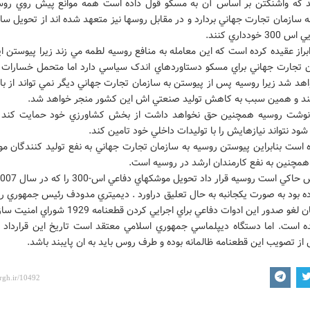
د که واشنگتن بر اساس آن به مسکو قول داده است همه موانع پيش روي روسي
 سازمان تجارت جهاني بردارد و در مقابل روسها نيز متعهد شده اند از تحويل سا
 خودداري کنند.
براز عقيده کرده است که اين معامله به منافع روسيه لطمه مي زند زيرا پيوستن 
ن تجارت جهاني براي مسکو دستاوردهاي اندک سياسي دارد اما متحمل خسارات 
هد شد زيرا روسيه پس از پيوستن به سازمان تجارت جهاني ديگر نمي تواند از ب
د و همين سبب به کاهش توليد صنعتي اش اين کشور منجر خواهد شد.
 نوشت روسيه همچنين حق نخواهد داشت از بخش کشاورزي خود حمايت کند 
ود نتواند نيازهايش را با توليدات داخلي خود تامين کند.
 است بنابراين پيوستن روسيه به سازمان تجارت جهاني به نفع توليد کنندگان مو
همچنين به نفع کارمندان ارشد در روسيه است.
ده بود به صورت يکجانبه به حال تعليق دراورد . ديميتري مدودف رئيس جمهوري ر
گويد فرمان لغو صدور اين ادوات دفاعي براي اجرايي کردن قطعنام
 است. اما دستگاه ديپلماسي جمهوري اسلامي معتقد است تاريخ اين قرارداد م
 از تصويب اين قطعنامه ظالمانه بوده و طرف روس بايد به ان پايبند باشد.