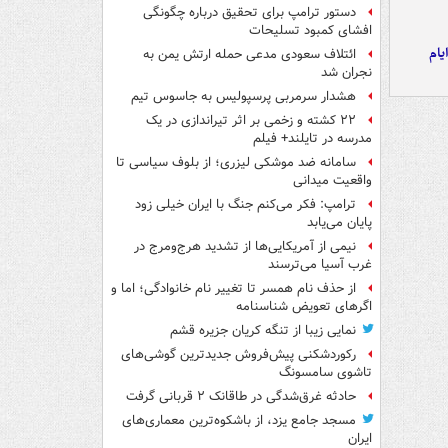
دستور ترامپ برای تحقیق درباره چگونگی
افشای کمبود تسلیحات
یام
ائتلاف سعودی مدعی حمله ارتش یمن به
نجران شد
هشدار سرمربی پرسپولیس به جاسوس تیم
۲۲ کشته و زخمی بر اثر تیراندازی در یک
مدرسه در تایلند+ فیلم
سامانه ضد موشکی لیزری؛ از بلوف سیاسی تا
واقعیت میدانی
ترامپ: فکر می‌کنم جنگ با ایران خیلی زود
پایان می‌یابد
نیمی از آمریکایی‌ها از تشدید هرج‌ومرج در
غرب آسیا می‌ترسند
از حذف نام همسر تا تغییر نام خانوادگی؛ اما و
اگرهای تعویض شناسنامه
نمایی زیبا از تنگه کریان جزیره قشم
رکوردشکنی پیش‌فروش جدیدترین گوشی‌های
تاشوی سامسونگ
حادثه غرق‌شدگی در طاقانک ۲ قربانی گرفت
مسجد جامع یزد، از باشکوه‌ترین معماری‌های
ایران