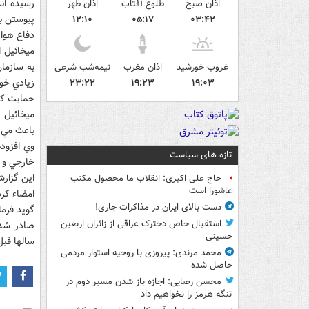
رسيده ان
اذان صبح
طلوع آفتاب
اذان ظهر
پيوستن به
۱۲:۱۰
۰۵:۱۷
۰۳:۴۲
دفاع هوايي اس 300
ميخائيل ا
به سازما
غروب خورشید
اذان مغرب
نیمه‌شب شرعی
زيادي خوا
۲۳:۲۲
۱۹:۲۳
۱۹:۰۳
حمايت کن
ميخائيل
باعث مي ش
وي افزوده
تازه های سیاست
خارجي و 
حاج علی اکبری: انقلاب ما محصول مکتب
عاشورا است
امضاء کر
دست بالای ایران در مذاکرات جاری!
استقبال خاص دخترک عراقی از زائران اربعین
صادر شده
حسینی
سالها قبل
محمد مرندی: پیروزی با روحیه استوار مردمی
حاصل شده
محسن رضایی: اجازه باز شدن مسیر دوم در
تنگه هرمز را نخواهیم داد