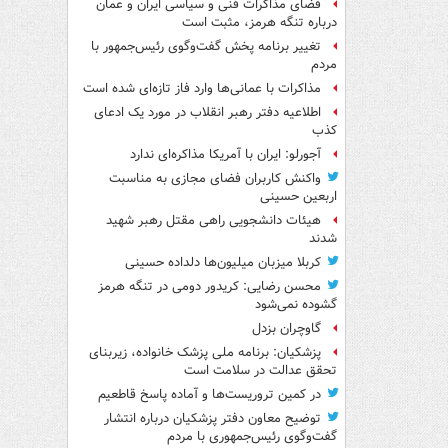
فضای مذاکرات فنی و سیاسی ایران و عمان
درباره تنگه هرمز، مثبت است
تغییر برنامه پخش گفت‌وگوی رئیس‌جمهور با
مردم
مذاکرات با عمانی‌ها وارد فاز تازه‌ای شده است
اطلاعیه دفتر رهبر انقلاب در مورد یک ادعای
کذب
آجورلو: ایران با آمریکا مذاکره‌ای ندارد
واکنش کاربران فضای مجازی به مناسبت
اربعین حسینی
هیئات دانشجویی راهی مقتل رهبر شهید
شدند
کربلا میزبان میلیون‌ها دلداده حسینی
محسن رضایی: کریدور دومی در تنگه هرمز
گشوده نمی‌شود
گاوچران بزدل
پزشکیان: برنامه ملی پزشک خانواده، زیربنای
تحقق عدالت در سلامت است
در کمین تروریست‌ها و آماده پاسخ قاطعیم
توضیح معاون دفتر پزشکیان درباره انتشار
گفت‌وگوی رئیس‌جمهوری با مردم