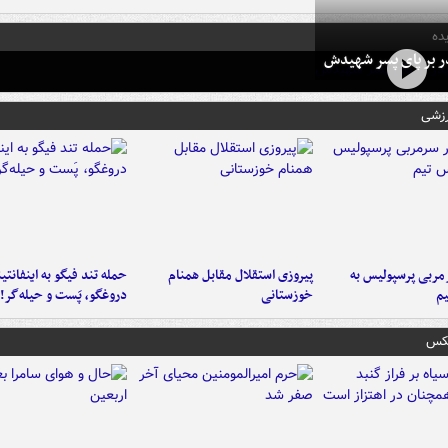
ده
در بر پای پسر شهیدش
رزشی
ربی پرسپولیس به
پیروزی استقلال مقابل همنام
حمله تند فیگو به اینفانتین
م
خوزستانی
دروغگو، پَست‌ و حیله‌گر!
عکس