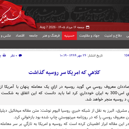
جمعه ۱۶ مرداد ۱۴۰۵ -
Aug 7 2026
ی
دفاع و امنیت
جهاد و مقاومت
حسینیه
فرهنگ و هنر
جامعه
اقتصاد
عکس و ف
10
تاریخ انتشار:
۲۶ مهر ۱۳۸۹ - ۱۰:۱۹
۰ نظر
چ
کلاهي که امريکا سر روسيه گذاشت
اددان معروف روسي مي گويد روسيه در ازاي يک معامله پنهان با آمريکا از
موشکهاي اس-300 به ايران خودداري کرد اما بايد دانست که اين اتفاق به شکس
 د روسيه منجر خواهد شد.
مشرق، البرز به نقل از شبکه خبري روسيا اليوم نوشت: متن مقاله ميخائيل ديليا
ن معروف روسي را که در روزنامه ميرنووستي چاپ شده بود بازخواني کرد.
ر اين مقاله ابراز اطمينان کرده است که روسيه و امريکا به تازگي بر سر معامله 