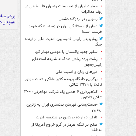
حمایت ایران از تصمیمات رهبران فلسطینی در
روند مذاکرات
پرچم سیاه
رسوایی در اردوگاه دشمن!
همچنان در
عمان از ایستادگی ایران در زمینه تنگه هرمز
خرسند است!
پیش‌بینی رئیس کمیسیون امنیت ملی از آینده
جنگ
سفیر جدید پاکستان با مومنی دیدار کرد
پشت پرده پخش هدفمند شایعه استعفای
رئیس‌جمهور
مرزهای زبان و امنیت ملی
برگزاری دادگاه پرونده کثیرالشاکی «تات موتور
تاک» با ۲۹۷۹ شاکی
کلاهبرداری ۴ همتی یک شرکت مهاجرتی؛ ۳۰۰
شاکی تاکنون
خدمت‌رسانی قهرمان بدنسازی ایران به زائرین
اربعین
تلاقی دو اراده پولادین در هندسه قدرت
صلح در تنگه هرمز در گرو خروج آمریکا از
منطقه!