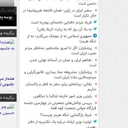
دشمن است
فیلم برگزی
سفیر ایران در ژاپن: همان فاجعه هیروشیما در
حال تکرار است
بوسه‌ پ
فریاد مردم «فدایی خامنه‌ای بودن» است
به یاد آن روز که به زیارت کربلا رفتی!
برگزیده و
جمهوری اسلامی نه از موشک می‌گذرد، نه از
تنگه هرمز!
پزشکیان: اگر تا امروز مانده‌ایم، به‌خاطر مردم
نجیب ایران است
تفاهم ایران و عمان در آستانه نهایی شدن
است
پزشکیان: مشروطه نماد بیداری، قانون‌گرایی و
مردم‌سالاری ملت ایران است
هشدار سرم
جاسوس تی
بقائی: برنامه‌ای برای سفر به قطر و پاکستان
نداریم
رایزنی وزیر امور خارجه ایتالیا با عراقچی
برگزیده 
بررسی چالش‌های جمعیتی در چهارمین جلسه
قرارگاه جوانی جمعیت قوه قضا
شرط بازگشایی تنگه هرمز چیست؟
توئیت وزیر ارشاد درباره یک تکذیبیه از دفتر
رهبری