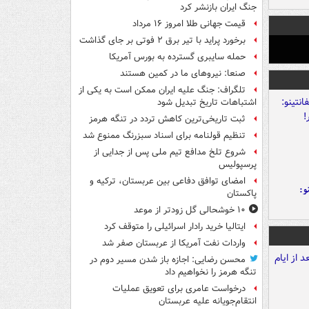
جنگ ایران بازنشر کرد
قیمت جهانی طلا امروز ۱۶ مرداد
برخورد پراید با تیر برق ۲ فوتی بر جای گذاشت
حمله سایبری گسترده به بورس آمریکا
صنعا: نیروهای ما در کمین‌ هستند
تلگراف: جنگ علیه ایران ممکن است به یکی از
اشتباهات تاریخ تبدیل شود
ثبت تاریخی‌ترین کاهش تردد در تنگه هرمز
تنظیم قولنامه برای اسناد سبزرنگ ممنوع شد
شروع تلخ مدافع تیم ملی پس از جدایی از
پرسپولیس
امضای توافق دفاعی بین عربستان، ترکیه و
و:
پاکستان
۱۰ خوشحالی گل زودتر از موعد
ایتالیا خرید رادار اسرائیلی را متوقف کرد
واردات نفت آمریکا از عربستان صفر شد
محسن رضایی: اجازه باز شدن مسیر دوم در
تنگه هرمز را نخواهیم داد
درخواست عامری برای تعویق عملیات
انتقام‌جویانه علیه عربستان