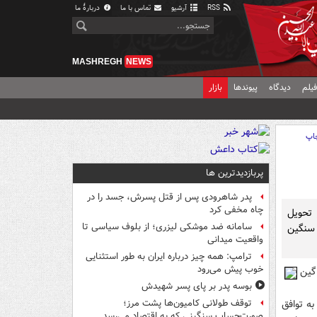
RSS
آرشیو
تماس با ما
دربارهٔ ما
MASHREGH
NEWS
یلم
دیدگاه
پیوندها
بازار
اپ
پربازدیدترین ها
پدر شاهرودی پس از قتل پسرش، جسد را در
چاه مخفی کرد
 تحويل
سامانه ضد موشکی لیزری؛ از بلوف سیاسی تا
ت سنگين
واقعیت میدانی
ترامپ: همه چیز درباره ایران به طور استثنایی
خوب پیش می‌رود
گين
بوسه‌ پدر بر پای پسر شهیدش
به توافق
توقف طولانی کامیون‌ها پشت مرز؛
صورت‌حساب سنگینی که به اقتصاد می‌رسد