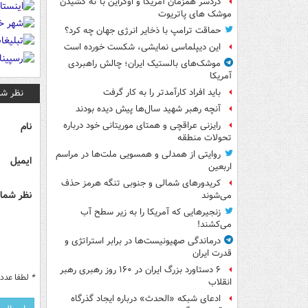
دردسر همزمان آمریکا و اوکراین با ته کشیدن
موشک های پاتریوت
حماقت ترامپ با ذخایر انرژی جهان چه کرد؟
این دیپلماسی نمایشی، شکست خورده است
موشک‌های بالستیک ایران؛ چالش راهبردی
آمریکا
نظر شم
باید افراد کارآمدتر را به کار گرفت
آنچه رهبر شهید سال‌ها پیش دیده بودند
نام
رایزنی عراقچی و همتای موریتانی خود درباره
تحولات منطقه
روایتی از همدلی و همسویی ملت‌ها در مراسم
ایمیل
اربعین
کریدورهای شمالی و جنوبی تنگه هرمز حذف
نظر شما 
می‌شوند
زنجیرهایی که آمریکا را به زیر سطح آب
می‌کشند!
درماندگی صهیونیست‌ها در برابر استراتژی و
قدرت ایران
۶ دستاورد بزرگ ایران در ۱۶۰ روز رهبری رهبر
*
لطفا عدد م
انقلاب
ادعای شبکه «الحدث» درباره ایجاد گذرگاه