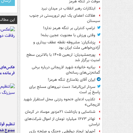
موقت در تنگه هرمز
ابتکارات رهبر انقلاب در میدان نبرد
هلاکت اعضای یک تیم تروریستی در جنوب
این مطالب
سیستان
ترامپ کنترلی بر تنگه هرمز ندارد!
وقتی ورزش با معنویت عجین بشه!
پزشکیان: مشروطه نقطه عطف بیداری و
آزادی‌خواهی ملت ایران بود
پورجمشیدیان: اربعین ۱۴۰۵ با بالاترین سطح
امنیت برگزار شد
عکس‌های د
بیانیه خانواده شهید لاریجانی درباره برخی
فرمانده‌ 
گمانه‌زنی‌های رسانه‌ای
ایران آقای بلامنازع تنگه هرمز!
سردار ابن‌الرضا: دست نیروهای مسلح برای
پاسخ پُر است
تکذیب ادعای «نحوه ردزنی محل استقرار شهید
لاریجانی»
شناسایی و بازداشت ۲۱مزدور موساد در کرمان
تهاتر ۱۶۷۳ میلیارد تومان از اموال شرکت‌های
تنظیم قولن
تراستی
ممنوع شد
آجورلو: ایجاد دوقطبی «جنگ و صلح‌» بازی