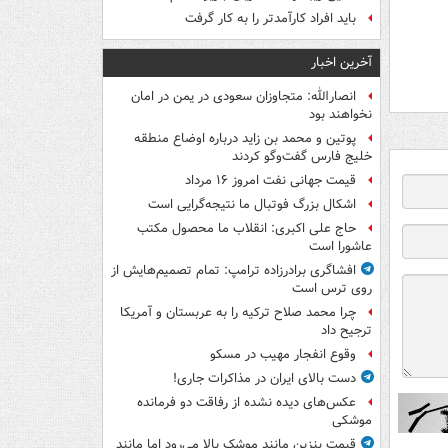
باید افراد کارآمدتر را به کار گرفت
آخرین اخبار
انصارالله: متجاوزان سعودی در یمن در امان
نخواهند بود
پوتین و محمد بن زاید درباره اوضاع منطقه
خلیج فارس گفت‌وگو کردند
قیمت جهانی نفت امروز ۱۶ مرداد
اشکال بزرگ فوتبال ما نتیجه‌گرایی است
حاج علی اکبری: انقلاب ما محصول مکتب
عاشورا است
افشاگری برادرزاده ترامپ: تمام تصمیم‌هایش از
روی ترس است
چرا محمد صلاح ترکیه را به عربستان و آمریکا
ترجیح داد
وقوع انفجار مهیب در مسکو
دست بالای ایران در مذاکرات جاری!
عکس‌های دیده نشده از رفاقت دو فرمانده‌
موشکی
قیمت بنزین مانند موشک بالا می‌رود اما مانند