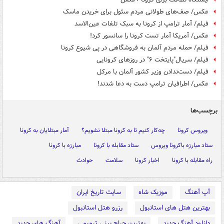
عکس/ صف‌های طولانی مردم سئول برای خریدن ماسک
فیلم/ آمار ترامپ از کرونا به سبک تلفات عین‌الاسد
عکس/ آمریکا آمار تست کرونا را سانسور کرد!
فیلم/ حمله مردم آلمان به فروشگاهی در پی شیوع کرونا
فیلم/ سریال"پایتخت ۶" در روزهای کرونایی
فیلم/ دست‌ندادن وزیر کشور آلمان با مرکل
عکس/ اطرافیان ترامپ دست به دعا شدند!
برچسب‌ها
ویروس کرونا
چه‌کار کنیم تا به کرونا مبتلا نشویم؟
آمار مبتلایان به کرونا
ستاد مبارزه باکرونا ویروس
ستاد مقابله با کرونا
مبارزه با کرونا
راه مقابله با کرونا
اخبار کرونا
سلامت
حوادث
آپ آهنگ
موزیک شاه
سایت تاریخ ایران
بهترین هتل های استانبول
رزرو هتل استانبول
دانلود آهنگ جدید
بهترین جراح بینی ترمیمی
آهنگ های جدید