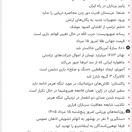
پاییز پرباران در راه ایران
صنعا: عربستان قدرت دور زدن محاصره دریایی را ندارد
ورود تجهیزات جدید به یگان‌های ارتش
خشم ترامپ از افشای کمبود موشک
رسانه صهیونیست: حزب الله در حال تغییر قواعد بازی است
قیمت جهانی طلا امروز ۱۵ مرداد
۸۰۰ سازۀ آمریکایی خاکستر شد
تهاتر ۱۶۷۳ میلیارد تومان از اموال شرکت‌های تراستی
ماهواره ایرانی که از سد ابرها عبور می‌کند
آجورلو: ایجاد دوقطبی «جنگ و صلح‌» بازی دشمن است
کالابرگ ۳ گروه شارژ شد
پاکستان: تلاش‌های دیپلماتیک در مورد تنگه هرمز ادامه دارد
سفیر ایران در ژاپن: همان فاجعه هیروشیما در حال تکرار است
شنیده شدن صدای دو انفجار در نزدیکی تنگه هرمز
تکذیب شایعه معافیت سربازان فراری
روزنامه‌های ورزشی امروز پنج‌شنبه ۱۵ مرداد ۱۴۰۵
دستگیری ۶ نفر در بهشهر به اتهام تشویش اذهان عمومی
فیفا توهین‌کنندگان به اینفانتینو را تهدید کرد