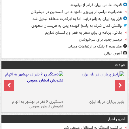
قدرت نظامی ایران فراتر از برآوردها
عصبانیت ترامپ از پیروزی نامزد حامی فلسطین در میشیگان
قرار بود ایران به زانو درآید، اما به ابرقدرت منطقه تبدیل شد!
واکنش کمال شرف به پاسخ کوبنده یمن به عربستان سعودی
بقائی: برنامه‌ای برای سفر به قطر و پاکستان نداریم
دردسر جدید برای سرخپوشان
مشاهده ۴ پلنگ در ارتفاعات میناب
آهوی ایرانی
حوادث
ن
پاییز پرباران در راه ایران
دستگیری ۶ نفر در بهشهر به اتهام
تشویش اذهان عمومی
اس
آخرین اخبار
بازگشت اندونگ به استقلال منتفی شد