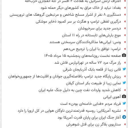
اعتراف ارتش اسرائیل به هلاکت ۲ افسر در تله انفجاری حزب‌الله
بغداد: نباید از خاک عراق به کشورهای دیگر حمله شود
دستگیری ۸ نفر از اشرار مسلح شاخص و مرتبطین گروهک های تروریستی
درگیری لفظی ترامپ و هگزث بر سر کمبود ذخایر موشکی
دردسر جدید برای سرخپوشان
موج بارش‌های تابستانه در راه ۱۱ استان
ونس: ایرانی‌ها مذاکره‌کنندگان سرسختی هستند
ترامپ: توافق با ایران را ترجیح می‌دهم
صفحه نخست روزنامه‌های پنجشنبه ۱۵ مرداد ۱۴۰۵
راز مرگ مرد ۷۲ ساله در تهرانپارس فاش شد
قابی زیبا از قلعه بابک آذربایجان شرقی
ریزش پایگاه جدید ترامپ بافاصله‌گیری جوانان و اقلیت‌ها از جمهوری‌خواهان
نمایی زیبا از طبیعت بکر استان گیلان
کاهش شدید واردات نفت چین به دلیل جنگ علیه ایران
آهوی ایرانی
فریاد مردم «فدایی خامنه‌ای بودن» است
نشریه آمریکایی: روسیه قدرتمندترین ناوگان هوایی در کل اروپا را دارد
آغاز جنگ ایران برای پایان قدرت آمریکا بود
سناریوی بلاگر زن برای قتل شوهرش