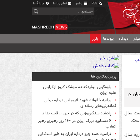
RSS
آرشیو
تماس با ما
دربارهٔ ما
MASHREGH
NEWS
یلم
دیدگاه
پیوندها
بازار
اپ
پربازدیدترین ها
یاوه‌گویی تولیدکننده موشک کروز اوکراینی
علیه ایران
ران در
بیانیه خانواده شهید لاریجانی درباره برخی
گمانه‌زنی‌های رسانه‌ای
نخست سال
پادشاه سنگین‌وزنی که در جهان رقیب ندارد
۶ دستاورد بزرگ ایران در ۱۶۰ روز رهبری رهبر
انقلاب
ترامپ: همه چیز درباره ایران به طور استثنایی
اه‌هاي ژانويه و فوريه سال
خوب پیش می‌رود