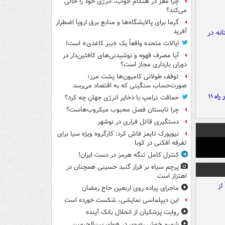
چرا مغز در هنگام خواب، انرژی خود را خالی
می‌کند؟
گرما برای پالایشگاه‌ها و منابع برق اروپا اضطرار
آفرید
ایالات متحده واقعاً یک «ببر کاغذی» است!
آیا مصرف قهوه و نوشیدنی‌های کافئین‌دار در
دوران بارداری مجاز است؟
توقف طولانی کامیون‌ها پشت مرز؛
صورت‌حساب سنگینی که به اقتصاد می‌رسد
موج بارش‌های تابستانه در راه ۱۱
حماقت ترامپ با ذخایر انرژی جهان چه کرد؟
چرا تابستان فصل محبوب میکروب‌هاست؟
دستگیری قاتل فراری در نوشهر
نیویورک تایمز فاش کرد: کارگروه ویژه سیا برای
تفرقه افکنی در کوبا
کنترل کامل تنگه هرمز در دست ایران!
پرچم سیاه بر فراز گنبد حسینی همچنان در
اهتزاز است
ماجرای پیاده روی اربعین حاج رمضان
این دیپلماسی نمایشی، شکست خورده است
روایت پزشکیان از انحلال بانک آینده
شمیم خوش رضوی در هوای بین‌الحرمین