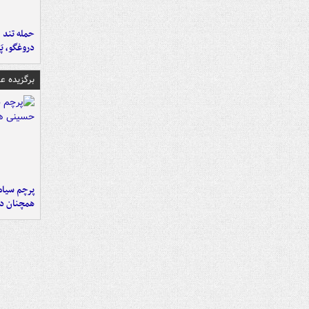
حمله تند ف
دروغگو، پَ
برگزیده 
پرچم سیاه
همچنان در