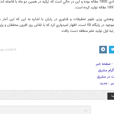
جاري ميلادي 1800 مقاله بوده و اين در حالي است كه تركيه در همين دو ماه با فاصله 
وهشي وزير علوم تحقيقات و فناوري در پايان با اشاره به اين كه اين آمار 
اطلاعات موجود در پايگاه ISI است، اظهار اميدواري كرد كه با تلاش روز افزون محققان 
رتبه اول توليد علم منطقه دست يافت.
ا