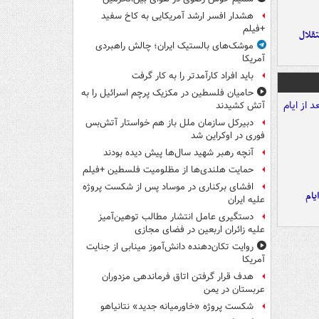
هشدار افسر ارشد آمریکایی به کاخ سفید
+فیلم
تقلال
موشک‌های بالستیک ایران؛ چالش راهبردی
آمریکا
باید افراد کارآمدتر را به کار گرفت
حامیان فلسطین در مکزیک پرچم اسرائیل را به
آتش کشیدند
دبیرکل سازمان ملل باز هم خواستار آتش‌بس
فوری در اوکراین شد
آنچه رهبر شهید سال‌ها پیش دیده بودند
حمایت هلندی‌ها از مظلومیت فلسطین +فیلم
افشای برکناری در موساد پس از شکست پروژه
یام
علیه ایران
دستگیری عامل انتشار مطالب توهین‌آمیز
علیه زائران اربعین در فضای مجازی
روایت تکان‌دهنده دانش‌آموز مینابی از جنایت
آمریکا
هدف قرار گرفتن اتاق‌ فرماندهی مزدوران
عربستان در یمن
شکست پروژه «خاورمیانه جدید» نتانیاهو