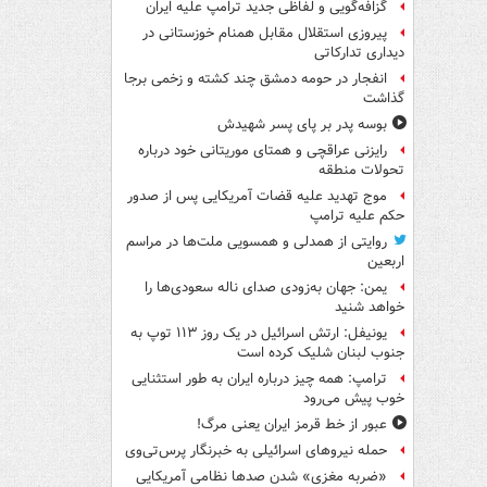
گزافه‌گویی و لفاظی جدید ترامپ علیه ایران
پیروزی استقلال مقابل همنام خوزستانی در
دیداری تدارکاتی
انفجار در حومه دمشق چند کشته و زخمی برجا
گذاشت
بوسه‌ پدر بر پای پسر شهیدش
رایزنی عراقچی و همتای موریتانی خود درباره
تحولات منطقه
موج تهدید علیه قضات آمریکایی پس از صدور
حکم علیه ترامپ
روایتی از همدلی و همسویی ملت‌ها در مراسم
اربعین
یمن: جهان به‌زودی صدای ناله سعودی‌ها را
خواهد شنید
یونیفل: ارتش اسرائیل در یک روز ۱۱۳ توپ به
جنوب لبنان شلیک کرده است
ترامپ: همه چیز درباره ایران به طور استثنایی
خوب پیش می‌رود
عبور از خط قرمز ایران یعنی مرگ!
حمله نیروهای اسرائیلی به خبرنگار پرس‌تی‌وی
«ضربه مغزی» شدن صدها نظامی آمریکایی