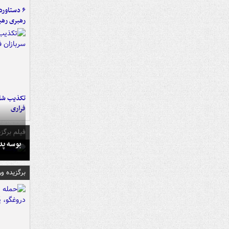
رهبری رهب
تکذیب شای
فراری
فیلم برگزی
بوسه‌ پ
برگزیده و