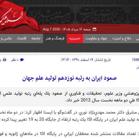
جمعه ۱۶ مرداد ۱۴۰۵ -
Aug 7 2026
ی
دفاع و امنیت
جهاد و مقاومت
حسینیه
فرهنگ و هنر
جامعه
اقتصاد
عکس و ف
104
تاریخ انتشار:
۱۹ اسفند ۱۳۹۰ - ۱۳:۱۴
۰ نظر
چ
ر
صعود ايران به رتبه نوزدهم توليد علم جهان
ژوهشي وزير علوم، تحقيقات و فناوري از صعود يك پله‌اي رتبه توليد علمي اي
مشرقٰ دكتر محمد مهدي‌نژاد نوري در گفت‌وگو با ایسنا اظهار كرد:‌ در دو ماه 
وي افزود: تعداد مقالات منتشر شده محققان ايراني در پايگاه ISI در م