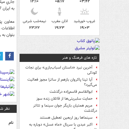
۱۲:۱۰
۰۵:۱۷
۰۳:۴۲
به ايران 1897 مقاله توليد كرده است.
غروب خورشید
اذان مغرب
نیمه‌شب شرعی
معاون پژ
۲۳:۲۲
۱۹:۲۳
۱۹:۰۳
بتوان به 
تازه های فرهنگ و هنر
آخرین نبرد «داستان اسباب‌بازی» برای نجات
کودکی
آیا تینا پاکروان بازهم از ساترا مجوز فعالیت
می‌گیرد؟
ابوالقاسم قاسم‌زاده درگذشت
حمایت سلبریتی‌ها از قاتلان زنده سوز
مریم همتیان بازیگر جوان سینما و تئاتر
نظر شم
درگذشت
سینماها روز اربعین تعطیل هستند
نام
اکبر عبدی با سریال «ماه عسل» دوباره به