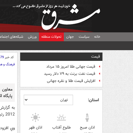
خانه
سیاست
جهان
تحولات منطقه
ورزش
شبکه‌های اجتماع
قیمت
کد خبر
679
فرهنگ و هن
قیمت جهانی طلا امروز ۱۵ مرداد
قیمت نفت برنت به ۷۹ دلار رسید
افزایش قیمت طلا و نقره جهانی
معاون پ
پايگاه ISI طي دو ماهه نخست سال 2012 خبر داد.
استان:
به گزارش 
2012 رتبه توليد علم ايران در پايگاه ISI يك رتبه ارتقاء از جايگاه 20 به 19 تغيير پيدا كرده است.
اذان صبح
طلوع آفتاب
اذان ظهر