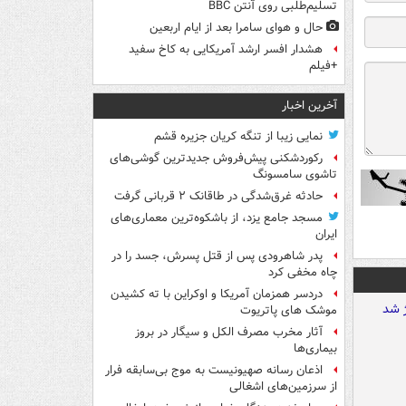
تسلیم‌طلبی روی آنتن BBC
حال و هوای سامرا بعد از ایام اربعین
هشدار افسر ارشد آمریکایی به کاخ سفید
+فیلم
آخرین اخبار
نمایی زیبا از تنگه کریان جزیره قشم
رکوردشکنی پیش‌فروش جدیدترین گوشی‌های
تاشوی سامسونگ
حادثه غرق‌شدگی در طاقانک ۲ قربانی گرفت
مسجد جامع یزد، از باشکوه‌ترین معماری‌های
ایران
پدر شاهرودی پس از قتل پسرش، جسد را در
چاه مخفی کرد
دردسر همزمان آمریکا و اوکراین با ته کشیدن
موشک های پاتریوت
آثار مخرب مصرف الکل و سیگار در بروز
بیماری‌ها
اذعان رسانه صهیونیست به موج بی‌سابقه فرار
از سرزمین‌های اشغالی