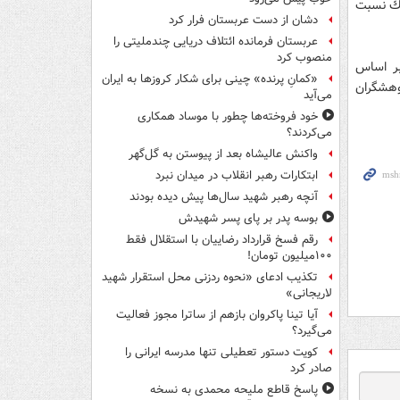
اندك نسبت
دشان از دست عربستان فرار کرد
عربستان فرمانده ائتلاف دریایی چندملیتی را
منصوب کرد
بر اساس
«کمانِ پرنده» چینی برای شکار کروزها به ایران
و پژوهشگران
می‌آید
خود فروخته‌ها چطور با موساد همکاری
می‌کردند؟
واکنش عالیشاه بعد از پیوستن به گل‌گهر
ابتکارات رهبر انقلاب در میدان نبرد
آنچه رهبر شهید سال‌ها پیش دیده بودند
بوسه‌ پدر بر پای پسر شهیدش
رقم فسخ قرارداد رضاییان با استقلال فقط
۱۰۰میلیون تومان!
تکذیب ادعای «نحوه ردزنی محل استقرار شهید
لاریجانی»
آیا تینا پاکروان بازهم از ساترا مجوز فعالیت
می‌گیرد؟
کویت دستور تعطیلی تنها مدرسه ایرانی را
صادر کرد
پاسخ قاطع ملیحه محمدی به نسخه