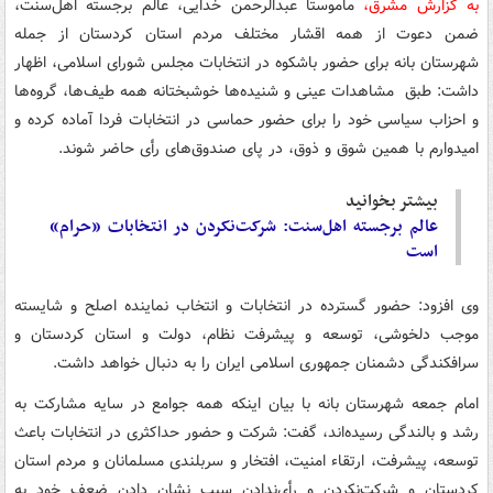
به گزارش مشرق،
ماموستا عبدالرحمن خدایی، عالم برجسته اهل‌سنت،
ضمن دعوت از همه اقشار مختلف مردم استان کردستان از جمله
شهرستان بانه برای حضور باشکوه در انتخابات مجلس شورای اسلامی، اظهار
داشت: طبق مشاهدات عینی و شنیده‌ها خوشبختانه همه طیف‌ها، گروه‌ها
و احزاب سیاسی خود را برای حضور حماسی در انتخابات فردا آماده کرده و
امیدوارم با همین شوق و ذوق، در پای صندوق‌های رأی حاضر شوند.
بیشتر بخوانید
عالم برجسته اهل‌سنت: شرکت‌نکردن در انتخابات «حرام»
است
وی افزود: حضور گسترده در انتخابات و انتخاب نماینده اصلح و شایسته
موجب دلخوشی، توسعه و پیشرفت نظام، دولت و استان کردستان و
سرافکندگی دشمنان جمهوری اسلامی ایران را به دنبال خواهد داشت.
امام جمعه شهرستان بانه با بیان اینکه همه جوامع در سایه مشارکت به
رشد و بالندگی رسیده‌اند، گفت: شرکت و حضور حداکثری در انتخابات باعث
توسعه، پیشرفت، ارتقاء امنیت، افتخار و سربلندی مسلمانان و مردم استان
کردستان و شرکت‌نکردن و رأی‌ندادن سبب نشان دادن ضعف خود به