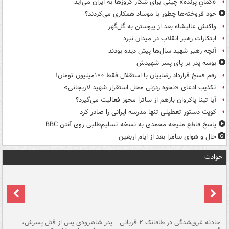
«کمانِ پرنده» چینی برای شکار کروزها به ایران می‌آید
خود فروخته‌ها چطور با موساد همکاری می‌کردند؟
واکنش عالیشاه بعد از پیوستن به گل‌گهر
ابتکارات رهبر انقلاب در میدان نبرد
آنچه رهبر شهید سال‌ها پیش دیده بودند
بوسه‌ پدر بر پای پسر شهیدش
رقم فسخ قرارداد رضاییان با استقلال فقط ۱۰۰میلیون تومان!
تکذیب ادعای «نحوه ردزنی محل استقرار شهید لاریجانی»
آیا تینا پاکروان بازهم از ساترا مجوز فعالیت می‌گیرد؟
کویت دستور تعطیلی تنها مدرسه ایرانی را صادر کرد
پاسخ قاطع ملیحه محمدی به نسخه تسلیم‌طلبی روی آنتن BBC
حال و هوای سامرا بعد از ایام اربعین
حوادث
شته
حادثه غرق‌شدگی در طاقانک ۲ قربانی
پدر شاهرودی پس از قتل پسرش،
دس