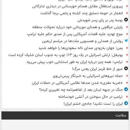
پیروزی استقلال مقابل همنام خوزستانی در دیداری تدارکاتی
انفجار در حومه دمشق چند کشته و زخمی برجا گذاشت
بوسه‌ پدر بر پای پسر شهیدش
رایزنی عراقچی و همتای موریتانی خود درباره تحولات منطقه
موج تهدید علیه قضات آمریکایی پس از صدور حکم علیه ترامپ
روایتی از همدلی و همسویی ملت‌ها در مراسم اربعین
یمن: جهان به‌زودی صدای ناله سعودی‌ها را خواهد شنید
یونیفل: ارتش اسرائیل در یک روز ۱۱۳ توپ به جنوب لبنان شلیک کرده است
ترامپ: همه چیز درباره ایران به طور استثنایی خوب پیش می‌رود
عبور از خط قرمز ایران یعنی مرگ!
حمله نیروهای اسرائیلی به خبرنگار پرس‌تی‌وی
«ضربه مغزی» شدن صدها نظامی آمریکایی در حملات ایران
جنگ در جبهه لبنان بعد از تفاهم‌نامه چه تغییری کرده؟
ترامپ در حال سوختن در آتشی خودساخته
ایران را تست نکنید! جاده‌ی خشم ایران!
سلامت
ت