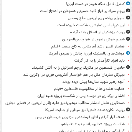
کنترل کامل تنگه هرمز در دست ایران!
پرچم سیاه بر فراز گنبد حسینی همچنان در اهتزاز است
ماجرای پیاده روی اربعین حاج رمضان
این دیپلماسی نمایشی، شکست خورده است
روایت پزشکیان از انحلال بانک آینده
شمیم خوش رضوی در هوای بین‌الحرمین
هشدار افسر ارشد آمریکایی به کاخ سفید +فیلم
موشک‌های بالستیک ایران؛ چالش راهبردی آمریکا
باید افراد کارآمدتر را به کار گرفت
حامیان فلسطین در مکزیک پرچم اسرائیل را به آتش کشیدند
دبیرکل سازمان ملل باز هم خواستار آتش‌بس فوری در اوکراین شد
آنچه رهبر شهید سال‌ها پیش دیده بودند
حمایت هلندی‌ها از مظلومیت فلسطین +فیلم
افشای برکناری در موساد پس از شکست پروژه علیه ایران
دستگیری عامل انتشار مطالب توهین‌آمیز علیه زائران اربعین در فضای مجازی
روایت تکان‌دهنده دانش‌آموز مینابی از جنایت آمریکا
هدف قرار گرفتن اتاق‌ فرماندهی مزدوران عربستان در یمن
شکست پروژه «خاورمیانه جدید» نتانیاهو
گزافه‌گویی و لفاظی جدید ترامپ علیه ایران