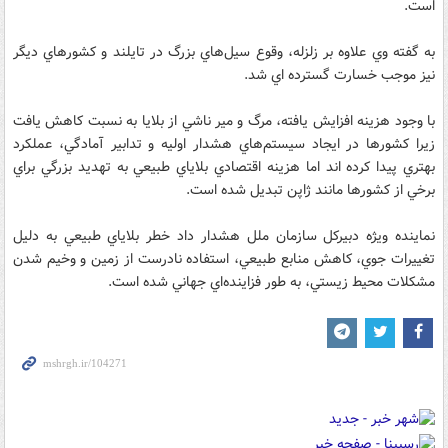
است.
به گفته وي علاوه بر زلزله، وقوع سيل‌هاي بزرگ در تايلند و كشورهاي ديگر
نيز موجب خسارت گسترده اي شد.
با وجود هزينه افزايش يافته، مرگ و مير ناشي از بلايا به نسبت كاهش يافت
زيرا كشورها در ايجاد سيستم‌هاي هشدار اوليه و تدابير آمادگي، عملكرد
بهتري پيدا كرده اند اما هزينه اقتصادي بلاياي طبيعي به تهديد بزرگي براي
برخي از كشورها مانند ژاپن تبديل شده است.
نماينده ويژه دبيركل سازمان ملل هشدار داد خطر بلاياي طبيعي به دليل
تغييرات جوي، كاهش منابع طبيعي، استفاده نادرست از زمين و وخيم شدن
مشكلات محيط زيستي، به طور فزاينده‌اي جهاني شده است.