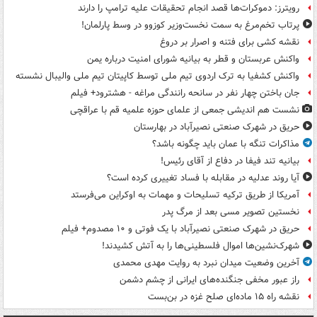
رویترز: دموکرات‌ها قصد انجام تحقیقات علیه ترامپ را دارند
پرتاب تخم‌مرغ به سمت نخست‌وزیر کوزوو در وسط پارلمان!
نقشه کشی برای فتنه و اصرار بر دروغ
واکنش عربستان و قطر به بیانیه شورای امنیت درباره یمن
واکنش کشفیا به ترک اردوی تیم ملی توسط کاپیتان تیم ملی والیبال نشسته
جان باختن چهار نفر در سانحه رانندگی مراغه - هشترود+ فیلم
نشست هم اندیشی جمعی از علمای حوزه علمیه قم با عراقچی
حریق در شهرک صنعتی نصیرآباد در بهارستان
مذاکرات تنگه با عمان باید چگونه باشد؟
بیانیه تند فیفا در دفاع از آقای رئیس!
آیا روند عدلیه در مقابله با فساد تغییری کرده است؟
آمریکا از طریق ترکیه تسلیحات و مهمات به اوکراین می‌فرستد
نخستین تصویر مسی بعد از مرگ پدر
حریق در شهرک صنعتی نصیرآباد با یک فوتی و ۱۰ مصدوم+ فیلم
شهرک‌نشین‌ها اموال فلسطینی‌ها را به آتش کشیدند!
آخرین وضعیت میدان نبرد به روایت مهدی محمدی
راز عبور مخفی جنگنده‌های ایرانی از چشم دشمن
نقشه راه ۱۵ ماده‌ای صلح غزه در بن‌بست