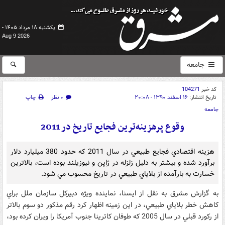
یکشنبه ۱۸ مرداد ۱۴۰۵ -
Aug 9 2026
جامعه
کد خبر
104271
تاریخ انتشار:
۱۶ اسفند ۱۳۹۰ - ۲۰:۰۸
۰ نظر
چاپ
جامعه
وقوع پرهزينه‌ترين فجايع تاريخ در 2011
هزينه اقتصادي فجايع طبيعي در سال 2011 كه حدود 380 ميليارد دلار
برآورد شده و بيشتر به دليل زلزله در ژاپن و نيوزيلند بوده است، بالاترين
خسارت به بارآمده از بلاياي طبيعي در تاريخ محسوب مي شود.
به گزارش مشرق به نقل از ايسنا، نماينده ويژه دبيركل سازمان ملل براي
كاهش خطر بلاياي طبيعي، در اين زمينه اظهار كرد رقم مذكور دو سوم بالاتر
از ركورد قبلي در سال 2005 كه طوفان كاترينا جنوب آمريكا را ويران كرده بود،