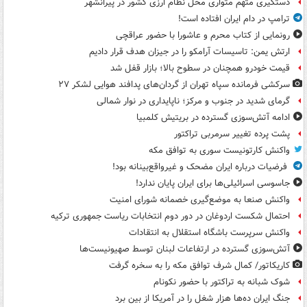
دستگیری متهم متواری مخل نظام ارزی کشور در پیرانشهر
ترامپ در دام ایران افتاده است!
رونمایی از کتاب محرم و عاشورا با حضور عراقچی
ارتش یمن: تاسیسات آرامکو را در جیزان هدف قرار دادیم
قیمت خودرو همچنان در سطوح بالا؛ بازار قفل شد
سرکشی فرمانده سپاه تهران از گردان‌های پدافند هوایی لشکر ۲۷
گرمای شدید در جنوب و مرکز؛ ناپایداری در نوار شمالی
ادامه آتش‌سوزی گسترده در بریتیش کلمبیا
پشت پرده تغییر سرمربی تراکتور
واکنش کارتونیست سوری به توافق مکه
فرضیات درباره ایران مضحک و غیرواقع‌بینانه بود!
جاسوسی اسرائیلی‌ها برای ایران پایان ندارد!
واکنش صنعا به موضع‌گیری خصمانه شورای امنیت
احتمال شکست اردوغان در دور دوم انتخابات ریاست جمهوری ترکیه
واکنش سرپرست باشگاه استقلال به انتقادات
آتش‌سوزی گسترده در ارتفاعات لبنان توسط صهیونیست‌ها
کاریکاتور/ کمال شرف توافق مکه را به سخره گرفت
شوک شبانه به تراکتور با حضور نکونام
جنگ ایران ده‌ها هزار شغل را در آمریکا از بین برد