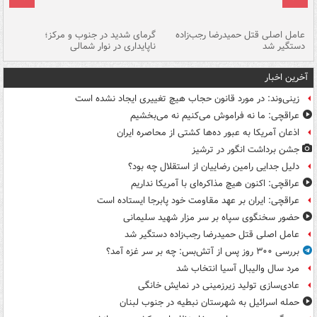
عامل اصلی قتل حمیدرضا رجب‌زاده
گرمای شدید در جنوب و مرکز؛
جا
دستگیر شد
ناپایداری در نوار شمالی
مر
آخرین اخبار
زینی‌وند: در مورد قانون حجاب هیچ تغییری ایجاد نشده است
عراقچی: ما نه فراموش می‌کنیم نه می‌بخشیم
اذعان آمریکا به عبور ده‌ها کشتی از محاصره ایران
جشن برداشت انگور در ترشیز
دلیل جدایی رامین رضاییان از استقلال چه بود؟
عراقچی: اکنون هیچ مذاکره‌ای با آمریکا نداریم
عراقچی: ایران بر عهد مقاومت خود پابرجا ایستاده است
حضور سخنگوی سپاه بر سر مزار شهید سلیمانی
عامل اصلی قتل حمیدرضا رجب‌زاده دستگیر شد
بررسی ۳۰۰ روز پس از آتش‌بس: چه بر سر غزه آمد؟
مرد سال والیبال آسیا انتخاب شد
عادی‌سازی تولید زیرزمینی در نمایش خانگی
حمله اسرائیل به شهرستان نبطیه در جنوب لبنان