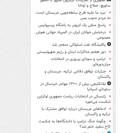
تصویری از تمرینات ترابزون اسپور با حضور
ساویچ، صلاح و اونانا
نبرد ما علیه طرح سلطه‌جویی عربستان است،
نه مردم جنوب یمن
پاسخ منفی یک لژیونر به باشگاه پرسپولیس
درخشش جوانان ایران در المپیاد جهانی هوش
مصنوعی
پالایشگاه نفت اسلواکی منفجر شد
دور هفتم مذاکرات لبنان و رژیم صهیونیستی
ترامپ و سودای پیروزی در انتخابات
میان‌دوره‌ای
جزئیات توافق دفاعی ترکیه، عربستان و
پاکستان
بلاتکلیفی بیش از ۱۳۰۰ مهاجر خردسال در
سئوتای اسپانیا
زلنسکی در انتخابات ریاست جمهوری اوکراین
شکست می‌خورد
ادعاهای عربستان درباره توافق مشترک با
ترکیه و پاکستان
چگونه جنگ ترامپ با دانشگاه‌ها به شکست
کاخ سفید ختم شد؟