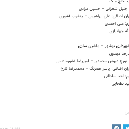
ید حاج ملک
جلیل شعرانی – حسین مرادی
ان اضافی: علی ابراهیمی – یعقوب آشوری
رم: علی احمدی
لله جهانبازی
رداری بوشهر – ماشین سازی
درضا مهدوی
تورج عیوض محمدی – امیررضا آشورماهانی
ان اضافی: یاسر همرنگ – محمدرضا تارخ
م: احد سلطانی
ید بطحایی
رس