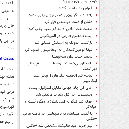
کره جنوبی برای داوران!
باشند. ن
فورلان به خانه بازگشت
به نوعی 
پادشاه سنگین‌وزنی که در جهان رقیب ندارد
مالی و م
دشان از دست عربستان فرار کرد
صنعت‌نفت آبادان ۲ مدافع جدید جذب کرد
آینده نامعلوم طارمی در المپیاکوس
در این ب
بازگشت اندونگ به استقلال منتفی شد
است.
فیفا توهین‌کنندگان به اینفانتینو را تهدید کرد
دردسر جدید برای سرخپوشان
صنعت نفت
بازیکنان بی‌کیفیت، پرسپولیس را از قهرمانی
نفت آباد
دور کردند
بیانیه تند اتحادیه لیگ‌های اروپایی علیه
هفته بهت
اینفانتینو
در تیم م
آقای گل جام جهانی مقابل اسرائیل ایستاد
مربی تیم
وینیسیوس در رئال مادرید ماندنی شد
حمله تند فیگو به اینفانتینو: دروغگو، پَست‌ و
گهرسیرجا
حیله‌گر!
بگیرد. با
بازگشت مسلمان به پرسپولیس در قامت مربی
+عکس
از نیم فص
تیم جدید امید عالیشاه مشخص شد +عکس