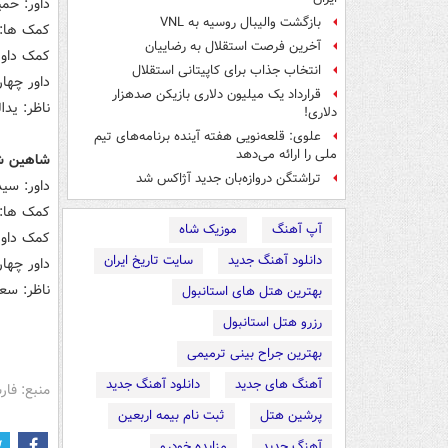
داور: حم
بازگشت والیبال روسیه به VNL
کمک ها: 
آخرین فرصت استقلال به رضاییان
کمک داور
انتخاب جذاب برای کاپیتانی استقلال
داور چها
قرارداد یک میلیون دلاری بازیکن صدهزار
ناظر: یدا
دلاری!
علوی: قلعه‌نویی هفته آینده برنامه‌های تیم
ملی را ارائه می‌دهد
شاهین شه
تراِشتگن دروازه‌بان جدید آژاکس شد
داور: سی
کمک ها: 
آپ آهنگ
موزیک شاه
کمک داور
دانلود آهنگ جدید
سایت تاریخ ایران
داور چهار
ناظر: سع
بهترین هتل های استانبول
رزرو هتل استانبول
بهترین جراح بینی ترمیمی
آهنگ های جدید
دانلود آهنگ جدید
منبع: فا
پرشین هتل
ثبت نام بیمه اربعین
آهنگ جدید
مزایده خودرو