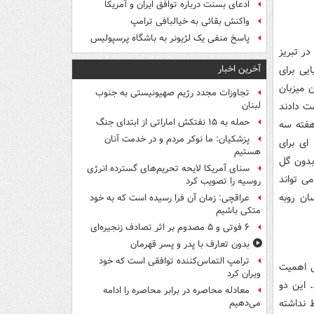
ادعای بسنت درباره توافق ایران و آمریکا
واکنش بقائی به خیالبافی ترامپ
پاسخ منفی یک لژیونر به باشگاه پرسپولیس
ن سازی در تبریز
آخرین اخبار
ویایی برای
 میزبان
تجاوزات مجدد رژیم صهیونیستی به جنوب
شهر خودرو را ۲ بر صفر شکست دادند
لبنان
حمله به ۱۵ نفتکش‌ اماراتی از ابتدای جنگ
 هفته سه
پزشکیان: ما نوکر مردم و در خدمت آنان
دغدغه ای برای
هستیم
بدون گل
سنای آمریکا لایحه تحریم‌های گسترده انرژی
ید ویسی می تواند
روسیه را تصویب کرد
ان روبه
عراقچی: زمان آن فرا رسیده است که به خود
متکی باشیم
۶ فوتی و ۵ مصدوم بر اثر تصادف زنجیره‌ای
بدون تعارف با پدر و پسر قهرمان
ترامپ التماس‌کننده توافقی است که خود
ی اهمیت
ویران کرد
 این دو
معادله محاصره در برابر محاصره را ادامه
 نداشته
می‌دهیم