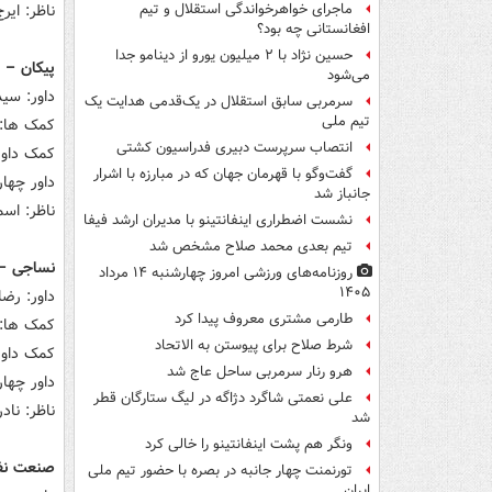
ناظر: ایر
ماجرای خواهرخواندگی استقلال و تیم
افغانستانی چه بود؟
حسین نژاد با ۲ میلیون یورو از دینامو جدا
پیکان – ف
می‌شود
داور: سید
سرمربی سابق استقلال در یک‌قدمی هدایت یک
تیم ملی
کمک ها: 
انتصاب سرپرست دبیری فدراسیون کشتی
کمک داور
گفت‌وگو با قهرمان جهان که در مبارزه با اشرار
داور چهار
جانباز شد
ناظر: اس
نشست اضطراری اینفانتینو با مدیران ارشد فیفا
تیم بعدی محمد صلاح مشخص شد
نساجی –
روزنامه‌های ورزشی امروز چهارشنبه ۱۴ مرداد
۱۴۰۵
داور: رض
طارمی مشتری معروف پیدا کرد
کمک ها:
شرط صلاح برای پیوستن به الاتحاد
کمک داور
هرو رنار سرمربی ساحل عاج شد
داور چها
علی نعمتی شاگرد دژاگه در لیگ ستارگان قطر
ناظر: ناد
شد
ونگر هم پشت اینفانتینو را خالی کرد
صنعت نفت
تورنمنت چهار جانبه در بصره با حضور تیم ملی
ایران