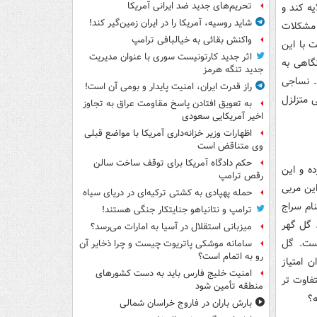
تحریم‌های جدید ضد ایرانی آمریکا
ه کند و
شاید روسیه، آمریکا را در ایران زمین‌گیر کند!
 مشکلات
واکنش بقائی به خیالبافی ترامپ
 با این
اثر جدید کارتونیست سوری با عنوان مدیریت
 نگاهی به
جدید تنگه هرمز
اوی ۲ بر ۲ به پایان رسید. نساجی
راز قدرت ایران، امنیت پایدار و بومی آن است!
 متزلزل
به تعویق افتادن پاسخ مقاومت عراق به تجاوز
اخیر آمریکایی سعودی
اظهارات وزیر خزانه‌داری آمریکا با مواضع قبلی
وی متناقض است
حکم دادگاه آمریکا برای توقف ساخت سالن
ه و این
رقص ترامپ
ین مربی
حمله پهپادی به کشتی ترکیه‌ای در دریای سیاه
ام سراج
ترامپ و نتانیاهو جنایتکار جنگی هستند!
 گل گهر
میزبانی استقلال در آسیا به امارات می‌رسد؟
 ندیده است. گل
سامانه موشکی پاتریوت چیست و چرا ذخایر آن
رو به اتمام است؟
 امتیاز
امنیت خلیج فارس باید به دست کشورهای
تفاوت تر
منطقه تأمین شود
ه؟
بارش باران در فاروج خراسان شمالی