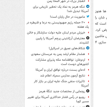
انفجار بزرگ در شهر المخا یمن
تنگه هرمز به نماد یک تحقیر تاریخی برای
ها هنوز
آمریکا تبدیل شد!
ماموریت در حال پایان است!
 شان را
۲۰ حمله رژیم صهیونیستی به درعا و قنیطره در
 است که
یک هفته
وض کرد.
خیزش مردم لبنان علیه دولت سازشکار و خائن
ی ماشین
معترضان آرژانتینی پرچم آمریکا را پایین
به خوبی می داند این شاهین متحول شده است و کار راحتی ندارد. بازی رفت را ماشین سازی ۴
کشیدند
شکاف‌های عمیق در اسرائیل!
هشدار مقام ارشد یمن به عربستان سعودی
اردوغان: توافقنامه مکه پذیرای مشارکت
کشورهای دوست است
ادعای بسنت درباره توافق ایران و آمریکا
نتایج آزمون مدارس سمپاد اعلام شد
تاثیرات منفی جنگ علیه ایران بر بازار کار
آمریکا
رونمایی از مختصات جدید تنگۀ هرمز
روبیو در رأس فشار حداکثری آمریکا برای تغییر
مسیر کوبا