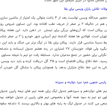
ین مشکل سایپا در تبریز سرمای این شهر است.
ولاد؛ تلاش یاران ویسی برای بقا
پیکان با حضور عبدالله ویسی توانست بعد از ۴ باخت متوالی یک امتیاز از ماشی
بگیرد. آن هم در حالیکه ۲ بر صفر از حریف عقب افتاده بود. این تساوی شروعی ر
ن پیکان است که آرزوهای بزرگی برای تیمش در ذهن دارد. این هفته پیکان
فولاد در تهران است. فولادی ها هفته گذشته تیم آسیایی 
ط نسبتا مناسبی قرار دارند. پیکان برای بقا در لیگ برتر می جنگد و باید این
امتیاز را بگیرد ولی فولاد خوزستان ۲۷ امتیازی در رده هفتم جدول ایستاده و 
نگرانی برای حضور در جمع مدعیان ندارد. مسابقه رفت دو تیم با نتیجه مساوی 
به پایان رسید. خط دفاع پیکان افتضاح است و ۳۵ گل دریافت کرده و باید د
نی به این خط دفاع متزلزل بدهد یا همچنان پیکان با مشکل گل خوردن آس
پارس جنوبی جم؛ نبرد دوازده و سیزده
یم های دوازدهم و سیزدهم جدول لیگ برای همه تیم های نیمه پایین جدول
اوی دو تیم به سود همه آنها و بخصوص تیم های پایین تر جدول خواهد بود.
عی می کنند در جدول لیگ به رتبه های بهتر و بالاتری برسند تا دغدغه سقوط