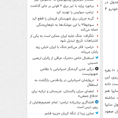
جدول در
برخورد پراید با تیر برق ۲ فوتی بر جای گذاشت
پایان روز جمعه تغییراتی داشته باشند. تیم های پرسپولیس، استقلال، سپاهان و شهر خودرو ۴
ترامپ سوئیس را تهدید کرد
گربه جریان برق شهرستان فریمان را قطع کرد
سوخو۳۵ با این موشک‌ها به ناوهای‌جنگی
حمله می‌کند
تلگراف: جنگ علیه ایران ممکن است به یکی از
اشتباهات تاریخ تبدیل شود
ترامپ: فکر می‌کنم جنگ با ایران خیلی زود
پایان می‌یابد
استقبال خاص دخترک عراقی از زائران اربعین
حسینی
درگیر شدن گردشگر اسپانیایی با نظامی
تراکتور توانسته خود را به جمع سه تیم مدعی برساند و هفته گذشته در سیرجان با وجود ۱۰ نفره
صهیونیست
یزی این
دروازه‌بان اسپانیایی در یک‌قدمی بازگشت به
ست داده
استقلال
سایپا هم
امضای سران پاکستان، عربستان و ترکیه برای
«دفاع جمعی»
در ۴ هفته اخیر باخت نداشته
افشاگری برادرزاده ترامپ: تمام تصمیم‌هایش از
ل سایپا
روی ترس است
ول صعود
نمایی زیبا از تنگه کریان جزیره قشم