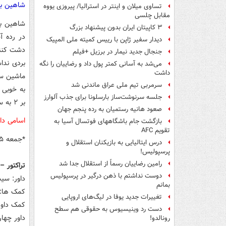
شاهین بو
تساوی میلان و اینتر در استرالیا/ پیروزی یووه
مقابل چلسی
شاهین بو
۳ کاپیتان ایران بدون پیشنهاد بزرگ
در رده آ
دیدار سفیر ژاپن با رییس کمیته ملی المپیک
دشت کنند
جنجال جدید نیمار در برزیل +فیلم
بردی ندا
می‌شد به آسانی کمتر پول داد و رضاییان را نگه
داشت
ماشین سا
سرمربی تیم ملی عراق ماندنی شد
جلسه سرنوشت‌ساز بارسلونا برای جذب آلوارز
بر ۲ به سود خود تمام کرد.
صعود هانیه رستمیان به رده پنجم جهان
اسامی داو
بازگشت جام باشگاههای فوتسال آسیا به
تقویم AFC
*جمعه ۲۵ بهمن ماه
درس ایتالیایی‌ به بازیکنان استقلال و
پرسپولیس!
رامین رضاییان رسماً از استقلال جدا شد
تراکتور –
دوست نداشتم با ذهن درگیر در پرسپولیس
داور: سی
بمانم
کمک ها: 
تغییرات جدید یوفا در لیگ‌های اروپایی
کمک داور
دست رد وینیسیوس به حقوقی هم سطح
داور چهار
رونالدو!