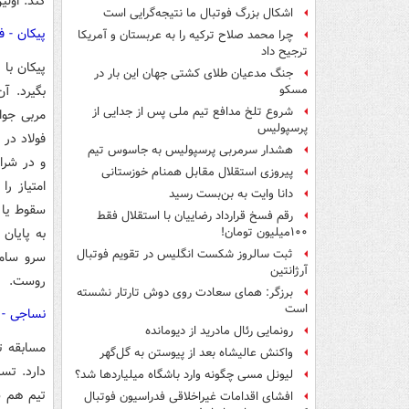
کند. اول
اشکال بزرگ فوتبال ما نتیجه‌گرایی است
پیکان - ف
چرا محمد صلاح ترکیه را به عربستان و آمریکا
ترجیح داد
جنگ مدعیان طلای کشتی جهان این بار در
مسکو
شروع تلخ مدافع تیم ملی پس از جدایی از
مربی جوا
پرسپولیس
هشدار سرمربی پرسپولیس به جاسوس تیم
و در شرای
پیروزی استقلال مقابل همنام خوزستانی
دانا وایت به بن‌بست رسید
سقوط یا 
رقم فسخ قرارداد رضاییان با استقلال فقط
۱۰۰میلیون تومان!
ثبت سالروز شکست انگلیس در تقویم فوتبال
سرو ساما
آرژانتین
روست.
برزگر: همای سعادت روی دوش تارتار نشسته
است
نساجی - 
رونمایی رئال مادرید از دیومانده
مسابقه ت
واکنش عالیشاه بعد از پیوستن به گل‌گهر
دارد. تس
لیونل مسی چگونه وارد باشگاه میلیاردها شد؟
تیم هم س
افشای اقدامات غیراخلاقی فدراسیون فوتبال