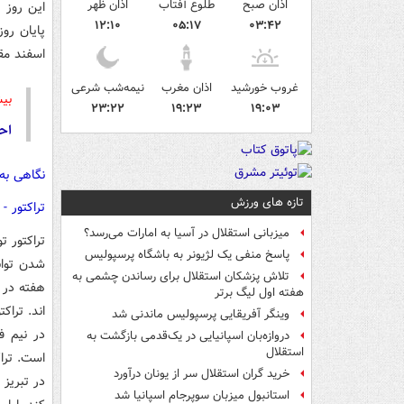
اذان صبح
طلوع آفتاب
اذان ظهر
این روز 
۱۲:۱۰
۰۵:۱۷
۰۳:۴۲
اسفند مق
غروب خورشید
اذان مغرب
نیمه‌شب شرعی
بیش
۲۳:۲۲
۱۹:۲۳
۱۹:۰۳
اح
نگاهی به 
تازه های ورزش
تراکتور -
میزبانی استقلال در آسیا به امارات می‌رسد؟
پاسخ منفی یک لژیونر به باشگاه پرسپولیس
شدن توان
تلاش پزشکان استقلال برای رساندن چشمی به
هفته در 
هفته اول لیگ برتر
اند. تراک
وینگر آفریقایی پرسپولیس ماندنی شد
دروازه‌بان اسپانیایی در یک‌قدمی بازگشت به
استقلال
است. ترا
خرید گران استقلال سر از یونان درآورد
در تبریز
استانبول میزبان سوپرجام اسپانیا شد