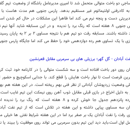
ساجی دو باخت متوالی متحمل شد تا امیری مدیرعامل باشگاه از وضعیت تیم گلای
به کادرفنی اولتیماتوم غیر مستقیم بدهد. پارس جنوبی هم مدت هاست با
دیریتی دست و پنجه نرم می کند اما ظاهرا این مشکلات در حال کم شدن است
حال پارس جنوبی ۸ هفته است که رنگ برد را ندیده و در این مسابقه شاید آنها نیم
کسب برد داشته باشند. مسابقه رفت دو تیم هم با نتیجه مس
ازی با یک تساوی هم رده دوازدهمی خود را حفظ می کند اما جایگاه پارس جنوبی
 آبادان - گل گهر؛ برزیلی های بی سرمربی مقابل قعرنشین
ان روی دور باخت افتاده است و سه شکست متوالی را در کارنامه خود ثبت کرد
رین فرصت است تا نوار باخت هایش را قطع کند. با جدایی اسکوچیچ و حضور ا
لی وضعیت زردپوشان آبادانی از نظر فنی بهم ریخته است. در این هفته هم بهن
 به دلیل اخراج در بازی قبلی مقابل ذوب آهن روی نیمکت این تیم غایب است.
هم در رده پانزدهم جدول جا خوش کرده و ۸ هفته است که رنگ برد را
ن سه مساوی پیاپی داشته و این هفته در تلاش است که از تیم نفت آبادان
زی رفت را نفت آبادان یک بر صفر برد اما در این هفته شرایط نفتی ها خیلی م
ل اول است.باید دید این تیم بدون سرمربی می تواند روی موفقیت را ببیند یا ن