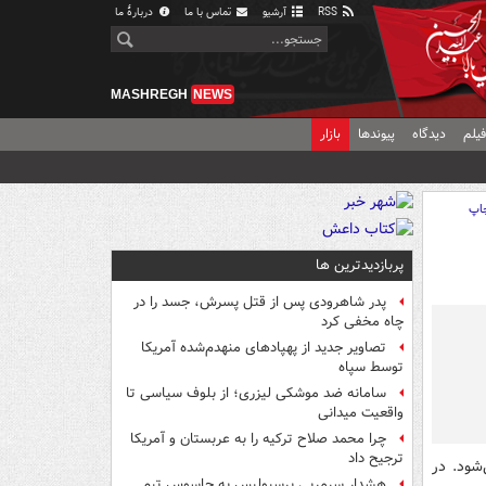
RSS
آرشیو
تماس با ما
دربارهٔ ما
MASHREGH
NEWS
یلم
دیدگاه
پیوندها
بازار
اپ
پربازدیدترین ها
پدر شاهرودی پس از قتل پسرش، جسد را در
چاه مخفی کرد
تصاویر جدید از پهپادهای منهدم‌شده آمریکا
توسط سپاه
سامانه ضد موشکی لیزری؛ از بلوف سیاسی تا
واقعیت میدانی
چرا محمد صلاح ترکیه را به عربستان و آمریکا
ترجیح داد
ام ۵ دیدار آغاز می‌شود. در
هشدار سرمربی پرسپولیس به جاسوس تیم