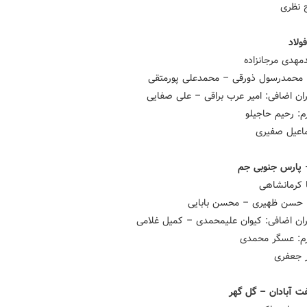
ج نظری
ولاد
مهدی مرجانزاده
محمدرسول ذورقی – محمدعلی پورمتقی
ان اضافی: امیر عرب براقی – علی صفایی
م: رحیم حاجیلو
ماعیل صفیری
 پارس جنوبی جم
ا کرمانشاهی
 حسن ظهیری – محسن بابایی
ان اضافی: کیوان علیمحمدی – کمیل غلامی
رم: عسگر محمدی
ر جعفری
 آبادان – گل گهر