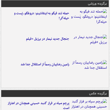
برگزیده ورزشی
حمله تند فیگو به اینفانتینو: دروغگو، پَست‌ و
حیله‌گر!
جنجال جدید نیمار در برزیل +فیلم
رامین رضاییان رسماً از استقلال جدا شد
برگزیده عکس
پرچم سیاه بر فراز گنبد حسینی همچنان در اهتزاز
است