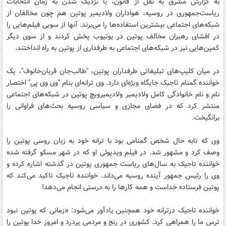
به گزارش مشرق به نقل از قانون، با نزدیک شدن به زمان انتخابات
ریاست‌جمهوری در روسیه، هواداران ولادیمیر پوتین هم چون مخالفان از
شبکه‌های اجتماعی بیشترین استفاده‌ها را می‌برند. آنها از سویی فیلم‌هایی را
در افشای رهبران مخالف پوتین در یوتیوب پخش کردند و از سوی دیگر
کمپن‌هایی نیز در شبکه‌های اجتماعی به طرفداری از پوتین به راه انداختند.
در میان کلیپ‌های تبلیغاتی طرفداران پوتین، "طالب‌جان قربان‌خانوف"، یک
خواننده‌ گمنام تاجیک جایگاه ویژه‌ای دارد. وی ترانه‌ای بنام "وی وی پی" اختصار
نام و نام خانوادگی کامل ولادیمیر ولادیمیرویچ پوتین در شبکه‌های اجتماعی
منتشر کرد که در فضای مجازی و سیاسی روسیه بحث‌های فراوانی را
برانگیخت.
وی که تابه حال شخص گمنامی بود با ترانه خود به زبان روسی پوتین را
وصف ‌کرد و مشهور شد. در فیلم ویدیوئی او که در شهر مسکو گرفته شده
خواننده‌ تاجیک به سال‌های ریاست جمهوری پوتین در گذشته اشاره کرده و
وی را رئیس جمهور آینده روسیه می‌داند. خواننده‌ تاجیک تاکید می‌کند که
پوتین فرستاده‌ خداست و همه‌ کارها را به درستی انجام می‌دهد!
خواننده‌ تاجیک درترانه‌ خود همچنین یادآور می‌شود: «زمانی که پوتین نبود
ترس ما را همراهی کرد. کشوری در رنج و مردمی پردرد و امروز خدا پوتین را