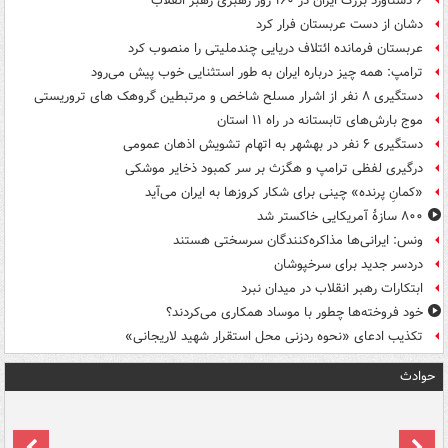
۶ دستاورد بزرگ ایران در ۱۶۰ روز رهبری رهبر انقلاب
دشان از دست عربستان فرار کرد
عربستان فرمانده ائتلاف دریایی چندملیتی را منصوب کرد
ترامپ: همه چیز درباره ایران به طور استثنایی خوب پیش می‌رود
دستگیری ۸ نفر از اشرار مسلح شاخص و مرتبطین گروهک های تروریستی
موج بارش‌های تابستانه در راه ۱۱ استان
دستگیری ۶ نفر در بهشهر به اتهام تشویش اذهان عمومی
درگیری لفظی ترامپ و هگزث بر سر کمبود ذخایر موشکی
«کمانِ پرنده» چینی برای شکار کروزها به ایران می‌آید
۸۰۰ سازۀ آمریکایی خاکستر شد
ونس: ایرانی‌ها مذاکره‌کنندگان سرسختی هستند
دردسر جدید برای سرخپوشان
ابتکارات رهبر انقلاب در میدان نبرد
خود فروخته‌ها چطور با موساد همکاری می‌کردند؟
تکذیب ادعای «نحوه ردزنی محل استقرار شهید لاریجانی»
حوادث