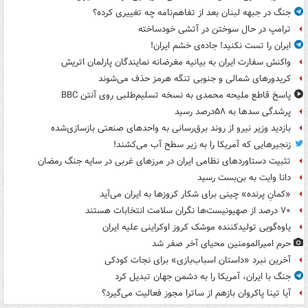
جنگ در جبهه لبنان بعد از تفاهم‌نامه چه تغییری کرده؟
ترامپ در حال سوختن در آتشی خودساخته
ایران را تست نکنید! جاده‌ی خشم ایران!
واکنش سفارت ایران به بیانیه مغرضانه نمایندگان پارلمان اتریش
کریدورهای شمالی و جنوبی تنگه هرمز حذف می‌شوند
پاسخ قاطع ملیحه محمدی به نسخه تسلیم‌طلبی روی آنتن BBC
پرشدگی سدها به ۵۸درصد رسید
بازدید وزیر نیرو از روند برق‌رسانی به واحدهای صنعتی بازسازی‌شده
زنجیرهایی که آمریکا را به زیر سطح آب می‌کشند!
تثبیت دستاوردهای نظامی ایران در مرزهای غربی در سایه جنگ رمضان
دانا وایت به بن‌بست رسید
«کمانِ پرنده» چینی برای شکار کروزها به ایران می‌آید
۷۰ درصد از صهیونیست‌ها نگران سلامت انتخابات هستند
یاوه‌گویی تولیدکننده موشک کروز اوکراینی علیه ایران
حرم امیرالمومنین محیای آخر صفر شد
آخرین نبرد «داستان اسباب‌بازی» برای نجات کودکی
جنگ با ایران، آمریکا را به دشمن جهان تبدیل کرد
آیا تینا پاکروان بازهم از ساترا مجوز فعالیت می‌گیرد؟