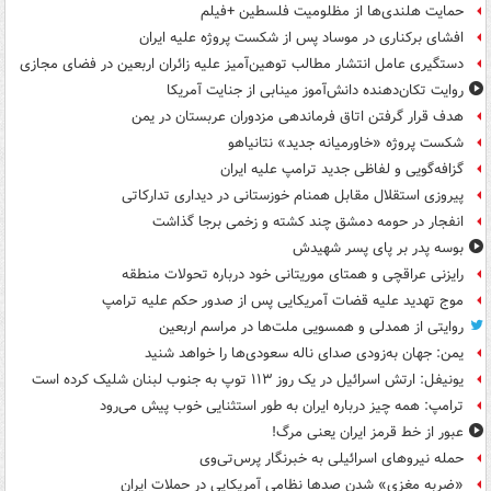
حمایت هلندی‌ها از مظلومیت فلسطین +فیلم
افشای برکناری در موساد پس از شکست پروژه علیه ایران
دستگیری عامل انتشار مطالب توهین‌آمیز علیه زائران اربعین در فضای مجازی
روایت تکان‌دهنده دانش‌آموز مینابی از جنایت آمریکا
هدف قرار گرفتن اتاق‌ فرماندهی مزدوران عربستان در یمن
شکست پروژه «خاورمیانه جدید» نتانیاهو
گزافه‌گویی و لفاظی جدید ترامپ علیه ایران
پیروزی استقلال مقابل همنام خوزستانی در دیداری تدارکاتی
انفجار در حومه دمشق چند کشته و زخمی برجا گذاشت
بوسه‌ پدر بر پای پسر شهیدش
رایزنی عراقچی و همتای موریتانی خود درباره تحولات منطقه
موج تهدید علیه قضات آمریکایی پس از صدور حکم علیه ترامپ
روایتی از همدلی و همسویی ملت‌ها در مراسم اربعین
یمن: جهان به‌زودی صدای ناله سعودی‌ها را خواهد شنید
یونیفل: ارتش اسرائیل در یک روز ۱۱۳ توپ به جنوب لبنان شلیک کرده است
ترامپ: همه چیز درباره ایران به طور استثنایی خوب پیش می‌رود
عبور از خط قرمز ایران یعنی مرگ!
حمله نیروهای اسرائیلی به خبرنگار پرس‌تی‌وی
«ضربه مغزی» شدن صدها نظامی آمریکایی در حملات ایران