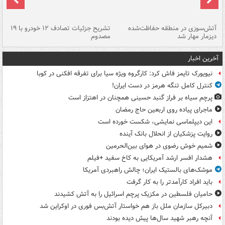
تصادف مرگبار در محور اهواز–شوش ۲
آتش‌سوزی در منطقه حفاظت‌شده
تشریح جزئیات تصادف ۱۲ خودرو با ۱۹
پا
دیزمار مهار شد
مصدوم
آخرین اخبار
نیویورک تایمز فاش کرد: کارگروه ویژه سیا برای تفرقه افکنی در کوبا
کنترل کامل تنگه هرمز در دست ایران!
پرچم سیاه بر فراز گنبد حسینی همچنان در اهتزاز است
ماجرای پیاده روی اربعین حاج رمضان
این دیپلماسی نمایشی، شکست خورده است
روایت پزشکیان از انحلال بانک آینده
شمیم خوش رضوی در هوای بین‌الحرمین
هشدار افسر ارشد آمریکایی به کاخ سفید +فیلم
موشک‌های بالستیک ایران؛ چالش راهبردی آمریکا
باید افراد کارآمدتر را به کار گرفت
حامیان فلسطین در مکزیک پرچم اسرائیل را به آتش کشیدند
دبیرکل سازمان ملل باز هم خواستار آتش‌بس فوری در اوکراین شد
آنچه رهبر شهید سال‌ها پیش دیده بودند