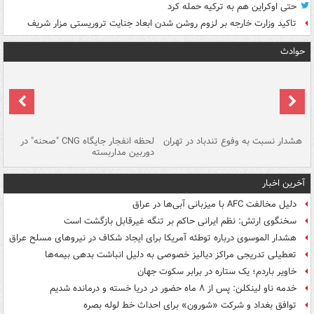
حتی اوکراین هم به ترکیه حمله کرد
تاکید وزارت خارجه بر لزوم روشن شدن ابعاد جنایت تروریستی مزار شریف
حوادث
ای
هشدار نسبت به وفوع تندباد در تهران
لحظه انفجار جایگاه CNG "صحنه" در
دس
دوربین مداربسته
ات
آخرین اخبار
دلیل مخالفت AFC با میزبانی آبی‌ها در عراق
سخنگوی ارتش: نظم ایرانی حاکم بر تنگه غیرقابل بازگشت است
هشدار الموسوی درباره توطئه آمریکا برای ایجاد شکاف در نیروهای مسلح عراق
تعطیلی تدریجی مراکز دیالیز خصوصی به دلیل انباشت بدهی بیمه‌ها
خاویر باردم؛ یک ستاره در برابر سکوت جهان
خدمه ناو لینکلن: پس از ۸ ماه حضور در دریا خسته و درمانده‌ شدیم
توافق بغداد و شرکت «شورون» برای احداث خط لوله بصره