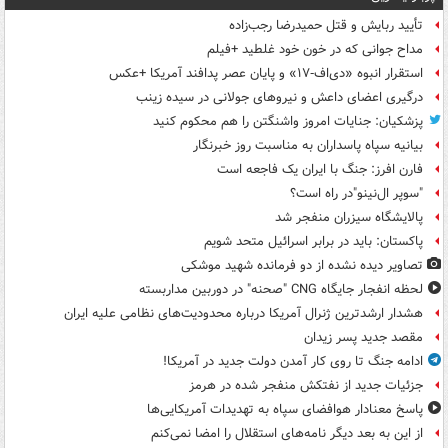
تأیید ربایش و قتل حمیدرضا رجب‌زاده
مداح جوانی که در خون خود غلطید +فیلم
استقرار انبوه «دی‌اف‑۱۷» و پایان عصر پدافند آمریکا +عکس
درگیری اعضای داعش و نیروهای جولانی در سیده زینب
پزشکیان: جنایات امروز واشنگتن را هم محکوم کنید
بیانیه سپاه پاسداران به مناسبت روز خبرنگار
فارن افرز: جنگ با ایران یک فاجعه است
"سوپر ال‌نینو"در راه است؟
پالایشگاه سیزران منفجر شد
پاکستان: باید در برابر اسرائیل متحد شویم
تصاویر دیده‌ نشده از دو فرمانده شهید موشکی
لحظه انفجار جایگاه CNG "صحنه" در دوربین مداربسته
هشدار ارشدترین ژنرال آمریکا درباره محدودیت‌های نظامی علیه ایران
مقصد جدید پسر زیدان
ادامه جنگ تا روی کار آمدن دولت جدید در آمریکا!
جزئیات جدید از نفتکش منفجر شده در هرمز
پاسخ معنادار هوافضای سپاه به تهدیدات آمریکایی‌ها
از این به بعد دیگر نامه‌های استقلال را امضا نمی‌کنم