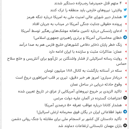
۴ متهم قتل حمیدرضا رجب‌زاده دستگیر شدند
ولایتی: نیروهای خارجی باید منطقه را ترک کنند
هشدار دبیر شورای عالی امنیت ملی به امریکا درباره تنگه هرمز
پرونده حقوقی جنایت جنگی آمریکا در میناب به جریان افتاد
ادعای زلنسکی درباره تامین ماهانه موشک‌های رهگیر توسط آمریکا
خطای محاسباتی آمریکا و برتری راهبردی جمهوری اسلامی!
زنگ خطر پایان ذخایر دفاعی کشورهای خلیج فارس هم به صدا درآمد
عمان: مذاکرات مثبت و سازنده با ایران ادامه دارد
روایت رسانه اسرائیلی از فشار واشنگتن بر تل‌آویو برای آتش‌بس و خلع سلاح
حماس
سکه در آستانه بازگشت به کانال ۱۸۸ میلیون تومان
دریادار سیاری: امروز هر خبر دقیق، تیری بر قلب امپراطوری دروغ است
وقوع حادثه دریایی در ساحل عمان
تاکید الزیدی بر خروج نیروهای آمریکایی از عراق در تاریخ تعیین شده
اعتراضات گسترده در آلمان علیه دولت مرتس
هشدار کانادا درباره عواقب تعرفه ۵۰ درصدی آمریکا
نفوذ اطلاعاتی ایران در یگان فوق محرمانه ارتش اسرائیل!
تأکید دادستان کل کشور بر انسجام ملی برای مقابله با جنگ روانی دشمن
باران مهمان تابستانی ارتفاعات دماوند شد