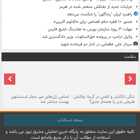
جزئیات جدید از نفتکش منفجر شده در هرمز
راهبرد ایران "پنتاگون" را شکست می‌دهد
صدور ۱۰ فقره حکم قصاص برای «کلثوم اکبری»
مهلت ۳ روزه سازمان بورس به هلدینگ خلیج فارس
وکیل ترامپ در پرونده حق‌السکوت، وزیر دادگستری شد
سردار علی عظمایی در کنار دو فرمانده شهید
سلامت
تنگی انگشتر و کفش در گرما؛ واکنش
اسامی ژل‌های غیر مجاز شستشوی
مر
طبیعی بدن یا هشدار جدی؟
پوست منتشر شد
نسخه دسکتاپ
کليه حقوق اين سايت متعلق به پایگاه خبري-تحليلي مشرق نيوز می باشد و
استفاده از مطالب آن با ذکر منبع بلامانع است.