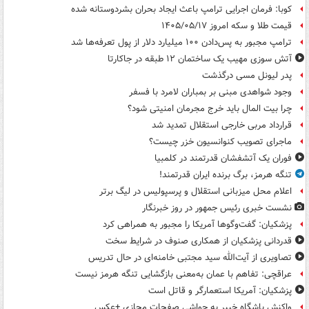
کوبا: فرمان اجرایی ترامپ باعث ایجاد بحران بشردوستانه شده
قیمت طلا و سکه امروز ۱۴۰۵/۰۵/۱۷
ترامپ مجبور به پس‌دادن ۱۰۰ میلیارد دلار از پول تعرفه‌ها شد
آتش سوزی مهیب یک ساختمان ۱۲ طبقه در جاکارتا
پدر لیونل مسی درگذشت
وجود شواهدی مبنی بر بمباران لامرد با فسفر
چرا بیت المال باید خرج مجرمان امنیتی شود؟
قرارداد مربی خارجی استقلال تمدید شد
ماجرای تصویب کنوانسیون خزر چیست؟
فوران یک آتشفشان قدرتمند در کلمبیا
تنگه هرمز، برگ برنده ایران قدرتمند!
اعلام محل میزبانی استقلال و پرسپولیس در لیگ برتر
نشست خبری رئیس جمهور در روز خبرنگار
پزشکیان: گفت‌وگوها آمریکا را مجبور به همراهی کرد
قدردانی پزشکیان از همکاری صنوف در شرایط سخت
تصاویری از آیت‌الله سید مجتبی خامنه‌ای در حال تدریس
عراقچی: تفاهم با عمان به‌معنی بازگشایی تنگه هرمز نیست
پزشکیان: آمریکا استعمارگر و قاتل است
واکنش باشگاه خیبر به حواشی صفحات مجازی +عکس