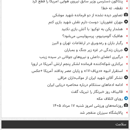
پنتاگون دسترسی وزیر سابق نیروی هوایی آمریکا را قطع کرد
نقطه، ته خط!
تصاویر دیده‌ نشده از دو فرمانده شهید موشکی
مهران غفوریان: دوست دارم نقش شهید بازی کنم
هشدار پکن به توکیو: با آتش بازی نکنید
هافبک آلومینیوم، پرسپولیسی می‌شود؟
رگبار باران و رعدوبرق در ارتفاعات تهران و البرز
جریان زندگی در غزه زیر جنگ و بمباران
درگیری اعضای داعش و نیروهای جولانی در سیده زینب
برکناری شوکه‌کننده فرمانده لشکر پنجم ارتش آمریکا در اروپا
استقرار انبوه «دی‌اف‑۱۷» و پایان عصر پدافند آمریکا +عکس
تشکر آقای شهید ایران از موکب‌داران عراقی
ادامه ادعاهای سنتکام درباره محاصره دریایی ایران
قالیباف روز خبرنگار را تبریک گفت
رویای ائتلاف مکه
روزنامه‌های ورزشی امروز ‌شنبه ۱۷ مرداد ۱۴۰۵
پالایشگاه سیزران منفجر شد
سلامت