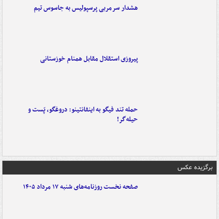
هشدار سرمربی پرسپولیس به جاسوس تیم
پیروزی استقلال مقابل همنام خوزستانی
حمله تند فیگو به اینفانتینو: دروغگو، پَست‌ و
حیله‌گر!
برگزیده عکس
صفحه نخست روزنامه‌های شنبه ۱۷ مرداد ۱۴۰۵