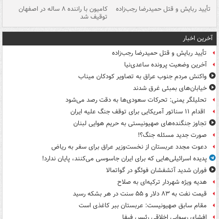
تأیید ربایش و قتل حمیدرضا رجب‌زاده
کامیون با راننده ۸ ساله در اصفهان
"س
توقیف شد
آخرین اخبار
تأیید ربایش و قتل حمیدرضا رجب‌زاده
آخرین وضعیت پرونده ساعدی‌نیا
واکنش مردم جنوب عراق به تصاویر کودکان میناب
خیابان‌های بمبئی غرق شدند
تحلیلگر یمنی: تحرکات سعودی‌ها به دقت رصد می‌شود
اقدام ۱۱ سناتور آمریکایی برای توقف جنگ علیه ایران
تجاوز جنگنده‌های صهیونیستی به حریم هوایی لبنان
صورت جدید مسئله جنگ؟!
دعوت مجدد عربستان از نخست‌وزیر عراق برای سفر به ریاض
پدیده اسرائیلی‌هایی که برای ایران جاسوسی می‌کنند، پایان ندارد!
فوران شدید آتشفشان فوئگو در گواتمالا
هدیه ویژه شهردار ترکیه‌ای به صلاح
قیمت نفت به ۸۳ دلار و ۵۵ سنت در هر بشکه رسید
مقام سابق صهیونیست: عربستان ببر کاغذی است
افشای رسوایی اخلاقی رئیس فیفا