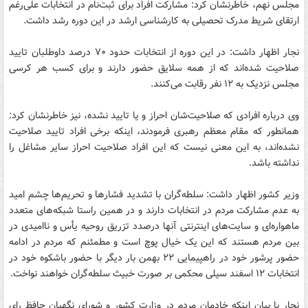
مجلس نهم، خاطرنشان کرد: مشارکت افراد برای ثبت‌نام در انتخابات علی‌رغم
ارتقای شریط مدرک تحصیلی به کارشناسی ارشد در این دوره رشد داشت.
نجار اظهار داشت: در این دوره از انتخابات حدود ۷۰ درصد داوطلبان تایید
صلاحیت شده‌اند که از همه سلایق حضور دارند و برای کسب هر کرسی
مجلس نزدیک به ۱۲ نفر رقابت می‌کنند.
وی درباره افرادی که صلاحیت‌شان احراز و یا تایید نشده، نیز خاطرنشان کرد:
همانطور که مقام معظم رهبری فرمودند، اینکه برخی افراد تایید صلاحیت
نشده‌اند، به این معنی نیست که این افراد صلاحیت احراز سایر مشاغل را
نداشته باشد.
وزیر کشور اظهار داشت: سلطه‌گران با تشدید فشارها و تحریم‌ها چشم امید
به عدم مشارکت مردم در انتخابات دارند و در همین راستا شبکه‌های متعدد
ماهواره‌ای و سایت‌های اینترنتی آنها درصدد تزریق روحیه یأس و ناامیدی در
بین مردم هستند که این یک خیال پوچ است و مطمئنم که مردم در ادامه
حضور پرشور خود در راهپیمایی ۲۲ بهمن بار دیگر با حضور باشکوه خود در
انتخابات ۱۲ اسفند سیلی محکمی بر صورت خبیث سلطه‌گران خواهند نواخت.
نجار با بیان اینکه خادمان مردم در وزارت کشور و شورای نگهبان حافظ رای