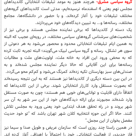
گروه سیاسی مشرق-
هرچند هنوز به موعد تبلیغات انتخاباتی کاندیداهای
مجلس نهم یعنی 4 اسفندماه نرسیده‌ایم، مدتی است کاندیداهای گروه‌های
مختلف تبلیغات خود را آغاز کرده‌اند. و با حضور در دانشگاه‌ها، مجامع
مختلف، رسانه‌ها و... به تبیین دیدگاه‌های خود می‌پردازند.
یک دسته از کاندیداها که برخی نماینده مجلس هستند و برخی نیز از
شخصیت‌های سرشناس گروه‌های سیاسی مختلف، در رویه‌ای عجیب که البته
به همین ایام تبلیغات انتخاباتی محدود و محصور می‌شود به هر دعوتی از
سوی هر تشکل، رسانه و گروه سیاسی لبیک می‌گویند؛ البته تجربه ثابت کرده
که به محض ورود این افراد به خانه ملت، اولویت‌های ملت و مطالبات
رسانه‌ها برای این آقایانی که حالا دیگر نماینده مجلس شده‌اند و به
صندلی‌های سبز بهارستان تکیه زده‌اند کمرنگ می‌شود و کم‌کم محو می‌گردد.
در این بین دسته دیگری از کاندیداها نیز هستند که به این نتیجه رسیده‌اند
که بصورت مستقل وارد کارزار انتخاباتی شوند. برخی از این کاندیداها که
اتفاقاً دارای قابلیت و توانایی‌های خوبی هم هستند؛ چون به صورت مستقل
وارد شده‌اند مجبورند برای ارائه دیدگاه‌های خود از این سر شهر به آن سر
شهر بروند و در راه تحقق هدف ابتدایی خود یعنی ورود به مجلس تلاش
کنند. حالا اگر این حوزه انتخابیه كلان شهر تهران باشد که "تو خود حدیث
مفصل بخوان از این مجمل."
در همين راستا چند روزی است که سازمان عریض و طویل صدا و سیما نیز
فاز جدیدی از فعالیت انتخاباتی خود را احتمالاً با اهدافي آغاز کرده اند.