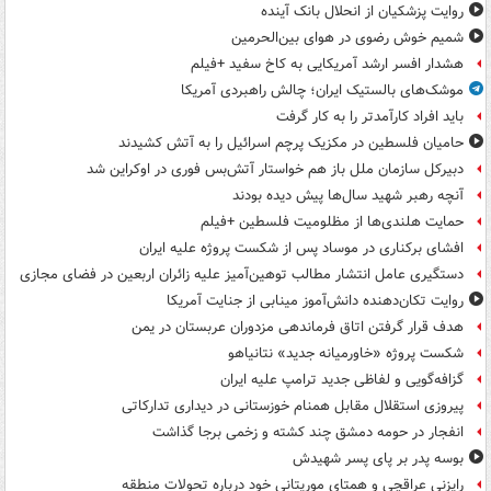
روایت پزشکیان از انحلال بانک آینده
شمیم خوش رضوی در هوای بین‌الحرمین
هشدار افسر ارشد آمریکایی به کاخ سفید +فیلم
موشک‌های بالستیک ایران؛ چالش راهبردی آمریکا
باید افراد کارآمدتر را به کار گرفت
حامیان فلسطین در مکزیک پرچم اسرائیل را به آتش کشیدند
دبیرکل سازمان ملل باز هم خواستار آتش‌بس فوری در اوکراین شد
آنچه رهبر شهید سال‌ها پیش دیده بودند
حمایت هلندی‌ها از مظلومیت فلسطین +فیلم
افشای برکناری در موساد پس از شکست پروژه علیه ایران
دستگیری عامل انتشار مطالب توهین‌آمیز علیه زائران اربعین در فضای مجازی
روایت تکان‌دهنده دانش‌آموز مینابی از جنایت آمریکا
هدف قرار گرفتن اتاق‌ فرماندهی مزدوران عربستان در یمن
شکست پروژه «خاورمیانه جدید» نتانیاهو
گزافه‌گویی و لفاظی جدید ترامپ علیه ایران
پیروزی استقلال مقابل همنام خوزستانی در دیداری تدارکاتی
انفجار در حومه دمشق چند کشته و زخمی برجا گذاشت
بوسه‌ پدر بر پای پسر شهیدش
رایزنی عراقچی و همتای موریتانی خود درباره تحولات منطقه