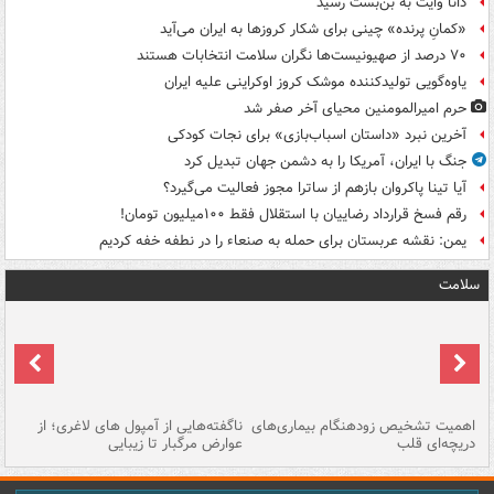
دانا وایت به بن‌بست رسید
«کمانِ پرنده» چینی برای شکار کروزها به ایران می‌آید
۷۰ درصد از صهیونیست‌ها نگران سلامت انتخابات هستند
یاوه‌گویی تولیدکننده موشک کروز اوکراینی علیه ایران
حرم امیرالمومنین محیای آخر صفر شد
آخرین نبرد «داستان اسباب‌بازی» برای نجات کودکی
جنگ با ایران، آمریکا را به دشمن جهان تبدیل کرد
آیا تینا پاکروان بازهم از ساترا مجوز فعالیت می‌گیرد؟
رقم فسخ قرارداد رضاییان با استقلال فقط ۱۰۰میلیون تومان!
یمن: نقشه عربستان برای حمله به صنعاء را در نطفه خفه کردیم
سلامت
اهمیت تشخیص زودهنگام بیماری‌های
ناگفته‌هایی از آمپول های لاغری؛ از
دریچه‌ای قلب
عوارض مرگبار تا زیبایی
تا