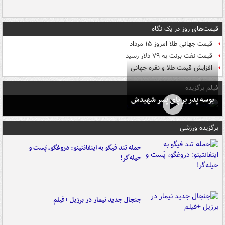
قیمت‌های روز در یک نگاه
قیمت جهانی طلا امروز ۱۵ مرداد
قیمت نفت برنت به ۷۹ دلار رسید
افزایش قیمت طلا و نقره جهانی
فیلم برگزیده
بوسه‌ پدر بر پای پسر شهیدش
برگزیده ورزشی
حمله تند فیگو به اینفانتینو: دروغگو، پَست‌ و
حیله‌گر!
جنجال جدید نیمار در برزیل +فیلم