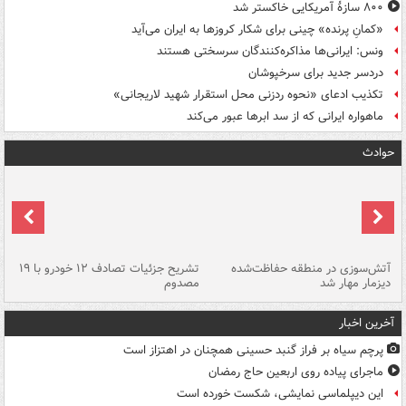
۸۰۰ سازۀ آمریکایی خاکستر شد
«کمانِ پرنده» چینی برای شکار کروزها به ایران می‌آید
ونس: ایرانی‌ها مذاکره‌کنندگان سرسختی هستند
دردسر جدید برای سرخپوشان
تکذیب ادعای «نحوه ردزنی محل استقرار شهید لاریجانی»
ماهواره ایرانی که از سد ابرها عبور می‌کند
حوادث
تصادف مرگبار در محور اهواز–شوش ۲
آتش‌سوزی در منطقه حفاظت‌شده
تشریح جزئیات تصادف ۱۲ خودرو با ۱۹
پا
دیزمار مهار شد
مصدوم
آخرین اخبار
پرچم سیاه بر فراز گنبد حسینی همچنان در اهتزاز است
ماجرای پیاده روی اربعین حاج رمضان
این دیپلماسی نمایشی، شکست خورده است