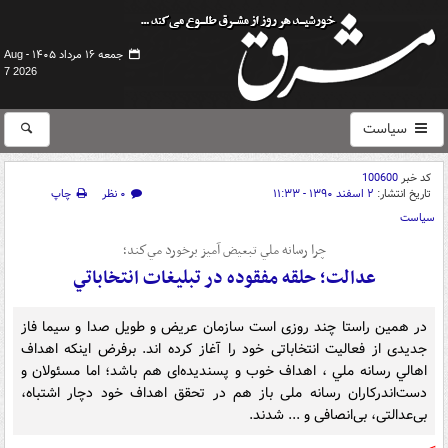
جمعه ۱۶ مرداد ۱۴۰۵ -
Aug
7 2026
سیاست
کد خبر
100600
تاریخ انتشار:
۲ اسفند ۱۳۹۰ - ۱۱:۳۳
۰ نظر
چاپ
سیاست
چرا رسانه ملي تبعيض آميز برخورد مي‌كند؛
عدالت؛ حلقه مفقوده در تبليغات انتخاباتي
در همين راستا چند روزی است سازمان عریض و طویل صدا و سیما فاز
جدیدی از فعالیت انتخاباتی خود را آغاز کرده اند. برفرض اينكه اهداف
اهالي رسانه ملي ، اهداف خوب و پسندیده‌ای هم باشد؛ اما مسئولان و
دست‌اندرکاران رسانه ملی باز هم در تحقق اهداف خود دچار اشتباه،
بی‌عدالتی، بی‌انصافی و ... شدند.