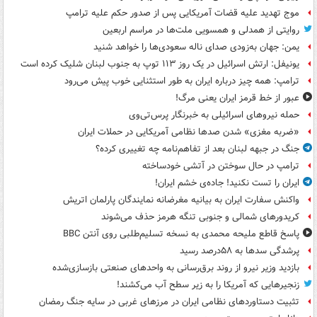
موج تهدید علیه قضات آمریکایی پس از صدور حکم علیه ترامپ
روایتی از همدلی و همسویی ملت‌ها در مراسم اربعین
یمن: جهان به‌زودی صدای ناله سعودی‌ها را خواهد شنید
یونیفل: ارتش اسرائیل در یک روز ۱۱۳ توپ به جنوب لبنان شلیک کرده است
ترامپ: همه چیز درباره ایران به طور استثنایی خوب پیش می‌رود
عبور از خط قرمز ایران یعنی مرگ!
حمله نیروهای اسرائیلی به خبرنگار پرس‌تی‌وی
«ضربه مغزی» شدن صدها نظامی آمریکایی در حملات ایران
جنگ در جبهه لبنان بعد از تفاهم‌نامه چه تغییری کرده؟
ترامپ در حال سوختن در آتشی خودساخته
ایران را تست نکنید! جاده‌ی خشم ایران!
واکنش سفارت ایران به بیانیه مغرضانه نمایندگان پارلمان اتریش
کریدورهای شمالی و جنوبی تنگه هرمز حذف می‌شوند
پاسخ قاطع ملیحه محمدی به نسخه تسلیم‌طلبی روی آنتن BBC
پرشدگی سدها به ۵۸درصد رسید
بازدید وزیر نیرو از روند برق‌رسانی به واحدهای صنعتی بازسازی‌شده
زنجیرهایی که آمریکا را به زیر سطح آب می‌کشند!
تثبیت دستاوردهای نظامی ایران در مرزهای غربی در سایه جنگ رمضان