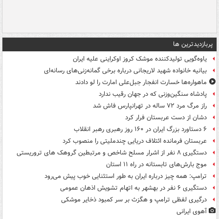
پربازدیدترین ها
یاوه‌گویی تولیدکننده موشک کروز اوکراینی علیه ایران
بیانیه خانواده شهید لاریجانی درباره برخی گمانه‌زنی‌های رسانه‌ای
ماهواره‌ها خسارت انفجار جبل‌علی امارت را لو دادند
پادشاه سنگین‌وزنی که در جهان رقیب ندارد
راز مرگ مرد ۷۲ ساله در تهرانپارس فاش شد
دشان از دست عربستان فرار کرد
۶ دستاورد بزرگ ایران در ۱۶۰ روز رهبری رهبر انقلاب
عربستان فرمانده ائتلاف دریایی چندملیتی را منصوب کرد
دستگیری ۸ نفر از اشرار مسلح شاخص و مرتبطین گروهک های تروریستی
موج بارش‌های تابستانه در راه ۱۱ استان
ترامپ: همه چیز درباره ایران به طور استثنایی خوب پیش می‌رود
دستگیری ۶ نفر در بهشهر به اتهام تشویش اذهان عمومی
درگیری لفظی ترامپ و هگزث بر سر کمبود ذخایر موشکی
آهوی ایرانی