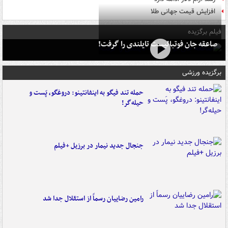
افزایش قیمت جهانی طلا
فیلم برگزیده
صاعقه جان فوتبالیست تایلندی را گرفت!
برگزیده ورزشی
حمله تند فیگو به اینفانتینو: دروغگو، پَست‌ و
حیله‌گر!
جنجال جدید نیمار در برزیل +فیلم
رامین رضاییان رسماً از استقلال جدا شد