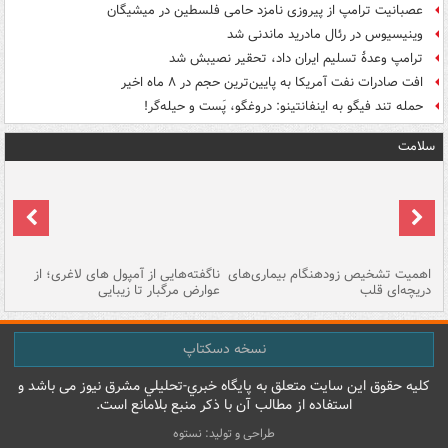
عصبانیت ترامپ از پیروزی نامزد حامی فلسطین در میشیگان
وینیسیوس در رئال مادرید ماندنی شد
ترامپ وعدۀ تسلیم ایران داد، تحقیر نصیبش شد
افت صادرات نفت آمریکا به پایین‌ترین حجم در ۸ ماه اخیر
حمله تند فیگو به اینفانتینو: دروغگو، پَست‌ و حیله‌گر!
سلامت
اهمیت تشخیص زودهنگام بیماری‌های
ناگفته‌هایی از آمپول های لاغری؛ از
دریچه‌ای قلب
عوارض مرگبار تا زیبایی
تا
نسخه دسکتاپ
کليه حقوق اين سايت متعلق به پایگاه خبري-تحليلي مشرق نيوز می باشد و
استفاده از مطالب آن با ذکر منبع بلامانع است.
طراحی و تولید: نستوه