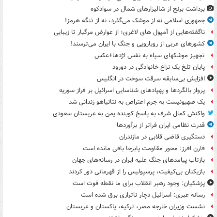
برداشت برنج از شالیزارهای شمال در سوادکوه
جمهوری اسلامی نه از موشک می‌گذرد، نه از تنگه هرمز!
ناگفته‌هایی از آمپول های لاغری؛ از عوارض مرگبار تا زیبایی
کشورهای عربی از رویارویی و جنگ با ایران می‌ترسند!
تجهیز موشکهای سپاه به نفس اژدها+عکس
پایان تلخ یک نزاع خانوادگی در دورود
افزایش بی‌سابقه سرقت سوخت در انگلیس
پرواز بالگردها و پهپادهای شناسایی اسرائیل بر فراز سوریه
یک صهیونیست به جرم اعتراض به نتانیاهو زندانی شد
واکنش کمال شرف به پاسخ کوبنده یمن به عربستان سعودی
قدرت نظامی ایران فراتر از برآوردها
دستگیری قاضی قلابی در مازندران
فارن افرز: محور مقاومت پابرجا باقی مانده است
بازتاب پیامدهای جنگ علیه ایران در رسانه‌های جهان
بازیکنان بی‌کیفیت، پرسپولیس را از قهرمانی دور کردند
پزشکیان: وجود رهبر انقلاب برای ما نقطه قوت است
رسانه عبری: اسرائیل دچار ناترازی برق شده است
نشست وزیران خارجه مصر، ترکیه، پاکستان و عربستان