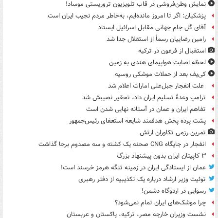
نمایش وطن‌فروشی در قاب تلویزیون تروریستی موساد!
پزشکیان: اگر تا امروز مانده‌ایم، به‌خاطر مردم نجیب ایران است
آقای گل جام جهانی مقابل اسرائیل ایستاد
رامین رضاییان رسماً از استقلال جدا شد
استقبال از فرعون در ترکیه
لحظه اصابت هواپیمای هندی به زمین
کی‌یف بعد از حملات موشکی روسیه
علت انفجار جبل‌علی امارات اعلام شد
ترامپ وعدۀ تسلیم ایران داد، تحقیر نصیبش شد
تفاهم ایران و عمان در آستانه نهایی شدن است
پشت پرده پخش هدفمند شایعه استعفای رئیس‌جمهور
تمرین رزمی تکاوران ارتش
انفجار در جایگاه CNG صحنه یک کشته و سه مصدوم برجا گذاشت
۳ کاپیتان ایران بدون پیشنهاد بزرگ
عمان از ایستادگی ایران در زمینه تنگه هرمز خرسند است!
توئیت وزیر ارشاد درباره یک تکذیبیه از دفتر رهبری
رسوایی در اردوگاه دشمن!
چرا موشک‌های ایران تمام نمی‌شود؟
نشست وزیران خارجه مصر، ترکیه، پاکستان و عربستان