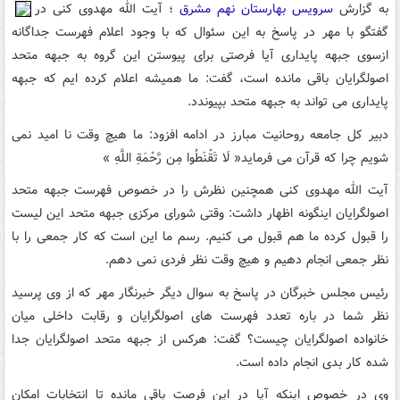
به گزارش
سرویس بهارستان نهم مشرق
؛ آیت الله مهدوی کنی در
گفتگو با مهر در پاسخ به این سئوال که با وجود اعلام فهرست جداگانه
ازسوی جبهه پایداری آیا فرصتی برای پیوستن این گروه به جبهه متحد
اصولگرایان باقی مانده است، گفت: ما همیشه اعلام کرده ایم که جبهه
پایداری می تواند به جبهه متحد بپیوندد.
دبیر کل جامعه روحانیت مبارز در ادامه افزود: ما هیچ وقت نا امید نمی
شویم چرا که قرآن می فرماید« لَا تَقْنَطُوا مِن رَّحْمَةِ اللَّهِ »
آیت الله مهدوی کنی همچنین نظرش را در خصوص فهرست جبهه متحد
اصولگرایان اینگونه اظهار داشت: وقتی شورای مرکزی جبهه متحد این لیست
را قبول کرده ما هم قبول می کنیم. رسم ما این است که کار جمعی را با
نظر جمعی انجام دهیم و هیچ وقت نظر فردی نمی دهم.
رئیس مجلس خبرگان در پاسخ به سوال دیگر خبرنگار مهر که از وی پرسید
نظر شما در باره تعدد فهرست های اصولگرایان و رقابت داخلی میان
خانواده اصولگرایان چیست؟ گفت: هرکس از جبهه متحد اصولگرایان جدا
شده کار بدی انجام داده است.
وی در خصوص اینکه آیا در این فرصت باقی مانده تا انتخابات امکان