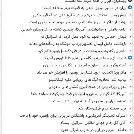
پزشکیان: ایران را همه مردم نگه داشتند
ایران در مسیر تبدیل شدن به قدرت برتر منطقه است!
ارتش یمن: نفتکش سعودی را در خلیج عدن هدف قرار دادیم
پزشکیان: اگر تا امروز مانده‌ایم، به‌خاطر مردم نجیب ایران است
ادامه ناامنی و خشونت در آمریکا؛ چندین کشته در کارولینای شمالی
فیدان: حماس به تعهدات خود عمل کرد، امّا اسرائیل نه
بازداشت عامل ارسال تصاویر پرتاب موشک به رسانه‌های معاند
ماجرایی که رعب و وحشت را در فرودگاه تل‌آویو حاکم کرد
شبیه‌سازی حمله به پایگاه نیروهای دلتا فورس آمریکا
گفت وگوی وزیران خارجه آمریکا و انگلیس درباره ایران
ماکرون: اتحادیه اروپا فشار بر روسیه را افزایش خواهد داد
بیانیه تند اتحادیه لیگ‌های اروپایی علیه اینفانتینو
تحول بزرگ یمن در هدف‌گیری کشتی‌های سعودی
آمریکا: گفتگوهای لبنان و اسرائیل فردا ازسرگرفته خواهد شد!
تفاهم ایران و عمان در آستانه نهایی شدن است
وزیر صمت عازم قرقیزستان شد
اعتراف تحلیلگر آمریکایی؛ واشنگتن در برابر ایران راهبرد خود را باخت
آقای گل جام جهانی مقابل اسرائیل ایستاد
حادثه امنیتی دریایی در جنوب شرقی عدن