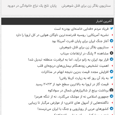
سناریوی بلاگر زن برای قتل شوهرش
پایان تلخ یک نزاع خانوادگی در دورود
و 
آخرین اخبار
فریاد مردم «فدایی خامنه‌ای بودن» است
نشریه آمریکایی: روسیه قدرتمندترین ناوگان هوایی در کل اروپا را دارد
آغاز جنگ ایران برای پایان قدرت آمریکا بود
سناریوی بلاگر زن برای قتل شوهرش
مشاهده ۴ پلنگ در ارتفاعات میناب
قرار بود ایران به زانو درآید، اما به ابرقدرت منطقه تبدیل شد!
اهمیت تشخیص زودهنگام بیماری‌های دریچه‌ای قلب
افزایش مجدد قیمت بنزین نتیجه ابهام در مذاکرات
به یاد آن روز که به زیارت کربلا رفتی!
قیمت گاز در اروپا به بالاترین سطح خود از ۲۰۲۳ رسید
برداشت برنج از شالیزارهای شمال در سوادکوه
جمهوری اسلامی نه از موشک می‌گذرد، نه از تنگه هرمز!
ناگفته‌هایی از آمپول های لاغری؛ از عوارض مرگبار تا زیبایی
کشورهای عربی از رویارویی و جنگ با ایران می‌ترسند!