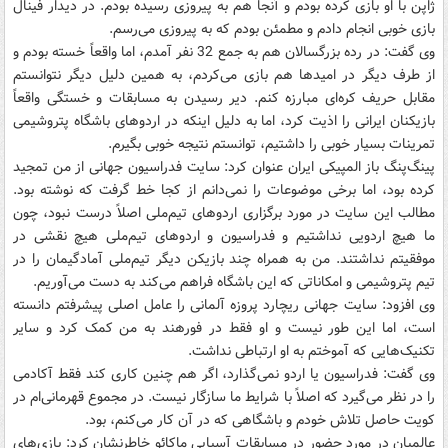
ژاپن با او بازی کرده بودم و آنجا هم به پیروزی رسیده بودم. در دیدار فینال
بازی خوبی انجام دادم و مطمئن بودم که به پیروزی می‌رسم.
وی گفت: در رده بزرگسالان هم به جمع 32 نفر آمدم، اما واقعاً خسته بودم و
از طرف دیگر در امیدها هم بازی می‌کردم، به همین دلیل دیگر نتوانستم
مقابل حریف کره‌ای مبارزه کنم. دیر رسیدن به مسابقات و خستگی واقعاً
بازیکنان ایرانی را اذیت کرد، اما به دلیل اینکه در اردوهای باشگاه پتروشیمی
تمرینات بسیار خوبی را داشتیم، توانستم نتیجه خوبی بگیرم.
پینگ‌پنگ باز المپیکی ایران عنوان کرد: سایت فدراسیون جهانی از من تمجید
کرده بود، اما برخی موضوعات را نمی‌دانم از کجا خط گرفت که نوشته بود.
مطالب این سایت در مورد برگزاری اردوهای تیم‌ملی اصلاً درست نبود، چون
ما هیچ اردویی نداشتیم و فدراسیون و اردوهای تیم‌ملی هیچ نقشی در
موفقیتم نداشتند. من به همراه چند بازیکن دیگر تیم‌ملی آمادگیمان را در
تیم پتروشیمی و امکاناتی که این باشگاه فراهم می‌کند به دست می‌آوریم.
وی افزود: سایت جهانی ریچارد پروزه آلمانی را عامل اصلی پیشرفتم دانسته
است، اما این طور نیست و او فقط در فورهند به من کمک کرد و سایر
تکنیک‌هایی که آموختم به او ارتباطی نداشت.
وی گفت: فدراسیون یا اردو نمی‌گذارد، اگر هم چنین کاری کند فقط آکادمی
را در نظر می‌گیرد که اصلاً با شرایط ما سازگار نیست. در مجموع قهرمانی‌ام در
کویت حاصل تلاش خودم و باشگاهی که در آن کار می‌کنم، بود.
عالمیان در مورد حضور در مسابقات آسیایی ماکائو خاطرنشان کرد: بازی‌های