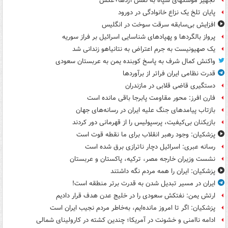
تجهیز موشکهای سپاه به نفس اژدها+عکس
پایان تلخ یک نزاع خانوادگی در دورود
افزایش بی‌سابقه سرقت سوخت در انگلیس
پرواز بالگردها و پهپادهای شناسایی اسرائیل بر فراز سوریه
یک صهیونیست به جرم اعتراض به نتانیاهو زندانی شد
واکنش کمال شرف به پاسخ کوبنده یمن به عربستان سعودی
قدرت نظامی ایران فراتر از برآوردها
دستگیری قاضی قلابی در مازندران
فارن افرز: محور مقاومت پابرجا باقی مانده است
بازتاب پیامدهای جنگ علیه ایران در رسانه‌های جهان
بازیکنان بی‌کیفیت، پرسپولیس را از قهرمانی دور کردند
پزشکیان: وجود رهبر انقلاب برای ما نقطه قوت است
رسانه عبری: اسرائیل دچار ناترازی برق شده است
نشست وزیران خارجه مصر، ترکیه، پاکستان و عربستان
پزشکیان: ایران را همه مردم نگه داشتند
ایران در مسیر تبدیل شدن به قدرت برتر منطقه است!
ارتش یمن: نفتکش سعودی را در خلیج عدن هدف قرار دادیم
پزشکیان: اگر تا امروز مانده‌ایم، به‌خاطر مردم نجیب ایران است
ادامه ناامنی و خشونت در آمریکا؛ چندین کشته در کارولینای شمالی