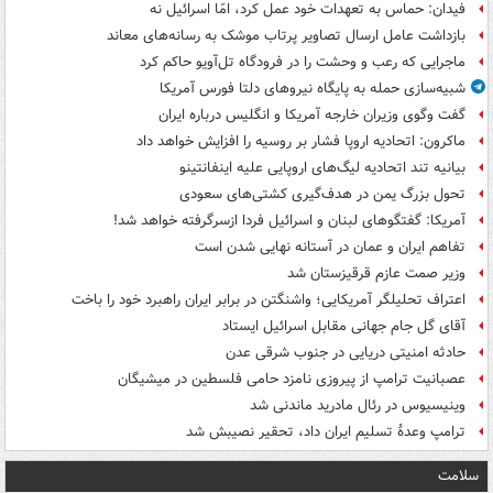
فیدان: حماس به تعهدات خود عمل کرد، امّا اسرائیل نه
بازداشت عامل ارسال تصاویر پرتاب موشک به رسانه‌های معاند
ماجرایی که رعب و وحشت را در فرودگاه تل‌آویو حاکم کرد
شبیه‌سازی حمله به پایگاه نیروهای دلتا فورس آمریکا
گفت وگوی وزیران خارجه آمریکا و انگلیس درباره ایران
ماکرون: اتحادیه اروپا فشار بر روسیه را افزایش خواهد داد
بیانیه تند اتحادیه لیگ‌های اروپایی علیه اینفانتینو
تحول بزرگ یمن در هدف‌گیری کشتی‌های سعودی
آمریکا: گفتگوهای لبنان و اسرائیل فردا ازسرگرفته خواهد شد!
تفاهم ایران و عمان در آستانه نهایی شدن است
وزیر صمت عازم قرقیزستان شد
اعتراف تحلیلگر آمریکایی؛ واشنگتن در برابر ایران راهبرد خود را باخت
آقای گل جام جهانی مقابل اسرائیل ایستاد
حادثه امنیتی دریایی در جنوب شرقی عدن
عصبانیت ترامپ از پیروزی نامزد حامی فلسطین در میشیگان
وینیسیوس در رئال مادرید ماندنی شد
ترامپ وعدۀ تسلیم ایران داد، تحقیر نصیبش شد
سلامت