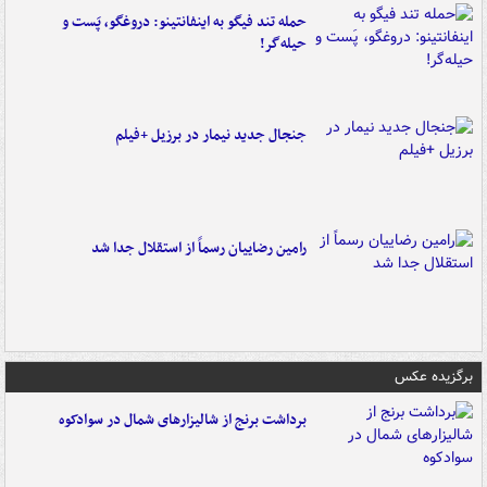
حمله تند فیگو به اینفانتینو: دروغگو، پَست‌ و
حیله‌گر!
جنجال جدید نیمار در برزیل +فیلم
رامین رضاییان رسماً از استقلال جدا شد
برگزیده عکس
برداشت برنج از شالیزارهای شمال در سوادکوه