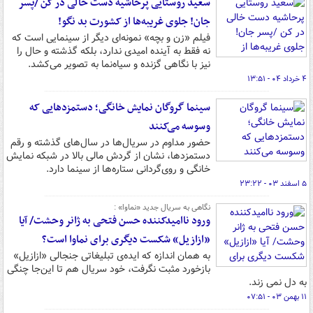
سعید روستایی پرحاشیه دست خالی در کن /پسر
جان! جلوی غریبه‌ها از کشورت بد نگو!
فیلم «زن و بچه» نمونه‌ای دیگر از سینمایی‌ است که
نه فقط به آینده امیدی ندارد، بلکه گذشته و حال را
نیز با نگاهی گزنده و سیاه‌نما به تصویر می‌کشد.
۴ خرداد ۰۴ - ۱۳:۵۱
سینما گروگان نمایش خانگی؛ دستمزدهایی که
وسوسه می‌کنند
حضور مداوم در سریال‌ها در سال‌های گذشته و رقم
دستمزدها، نشان از گردش مالی بالا در شبکه نمایش
خانگی و روی‌گردانی ستاره‌ها از سینما دارد.
۵ اسفند ۰۳ - ۲۳:۲۲
نگاهی به سریال جدید «نماوا» :
ورود ناامیدکننده‌ حسن فتحی به ژانر وحشت/ آیا
«ازازیل» شکست دیگری برای نماوا است؟
به همان اندازه که ایده‌ی تبلیغاتی جنجالی «ازازیل»
بازخورد مثبت نگرفت، خود سریال هم تا این‌جا چنگی
به دل نمی زند.
۱۱ بهمن ۰۳ - ۰۷:۵۱