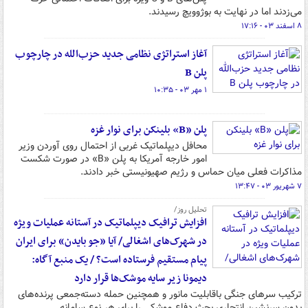
می‌زدند اما در نهایت به بوژوویچ رسیدند.
۸ اسفند ۰۳ - ۱۷:۱۶
آغاز استراتژی نظامی جدید حزب‌الله در چارچوب
پلن B
۱ مهر ۰۳ - ۱۰:۳۵
پلن «B» بلینکن برای نوار غزه
محافل دیپلماتیک غربی از احتمال روی آوردن وزیر
امور خارجه آمریکا به پلن «B» در صورت شکست
مذاکرات فعلی میان حماس و رژیم صهیونیستی خبر دادند.
۷ شهریور ۰۳ - ۱۳:۴۷
تحلیل روز/
افزایش ترافیک دیپلماتیک در آستانه عملیات ویژه
در شهرک‌های اشغالی/ آیا «جو بایدن» برای ایران
پیام مستقیم فرستاده است؟ / یک منبع آگاه:
دیمونا زیر سایه موشک‌ها قرار دارد
ترکیب سرهای جنگی باقابلیت مانور و همچنین حمله دسته‌جمعی پرنده‌های
بدون سرنشین انتحاری بحث دفاع موشکی را برای هر نوع سامانه