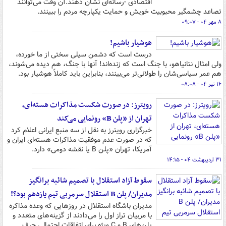
اقتصادی -رسانه‌ای نشان دهند.آن وقت می‌توانند
تصاعد چشمگیر محبوبیت خویش و حمایت یکپارچه مردم را ببینند.
۸ مهر ۰۴ - ۰۹:۰۷
هوشیار باشیم!
درست است که دشمن سیلی سختی از ما خورده،
ولی امثال نتانیاهو، با جنگ است که زنده‌اند! آنها با جنگ، هم دیده می‌شوند،
هم عمر سیاسی‌شان را طولانی‌تر می‌بینند، بنابراین باید کاملاً هوشیار بود.
۱۶ تیر ۰۴ - ۰۸:۰۸
رویترز: در صورت شکست مذاکرات هسته‌ای،
تهران از «پلن B» رونمایی می‌کند
خبرگزاری رویترز به نقل از سه منبع ایرانی اعلام کرد
که در صورت عدم موفقیت مذاکرات هسته‌ای ایران و
آمریکا، تهران «پلن B یا نقشه دومی» دارد.
۳۱ اردیبهشت ۰۴ - ۱۴:۱۵
سقوط آزاد استقلال با تصمیم شائبه برانگیز
مدیران/ پلن B استقلال سرمربی تیم یازدهم بود؟!
مدیران باشگاه استقلال در روزهایی که وعده مذاکره
با مربیان تراز اول را می‌دادند از گزینه‌های متعدد و
پلن‌های B و C ویژه برای اتفاقات احتمالی حرف