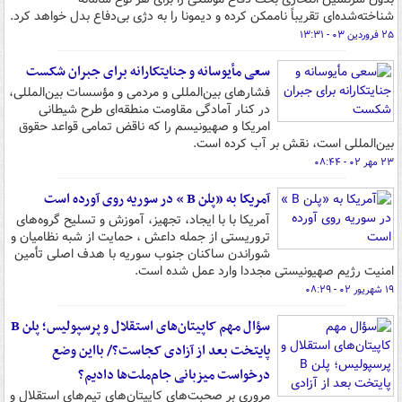
شناخته‌شده‌ای تقریباً ناممکن کرده و دیمونا را به دژی بی‌دفاع بدل خواهد کرد.
۲۵ فروردین ۰۳ - ۱۳:۳۱
سعی مأیوسانه و جنایتکارانه برای جبران شکست
فشارهای بین‌المللی و مردمی و مؤسسات بین‌المللی،
در کنار آمادگی مقاومت منطقه‌ای طرح شیطانی
امریکا و صهیونیسم را که ناقض تمامی قواعد حقوق
بین‌المللی است، نقش بر آب کرده است.
۲۳ مهر ۰۲ - ۰۸:۴۴
آمریکا به «پلن B » در سوریه روی آورده است
آمریکا با با ایجاد، تجهیز، آموزش و تسلیح گروه‌های
تروریستی از جمله داعش ، حمایت از شبه نظامیان و
شوراندن ساکنان جنوب سوریه با هدف اصلی تأمین
امنیت رژیم صهیونیستی مجددا وارد عمل شده است.
۱۹ شهریور ۰۲ - ۰۸:۲۹
سؤال مهم کاپیتان‌های استقلال و پرسپولیس؛ پلن B
پایتخت بعد از آزادی کجاست؟/ بااین وضع
درخواست میزبانی جام‌ملت‌ها دادیم؟
مروری بر صحبت‌های کاپیتان‌های تیم‌های استقلال و