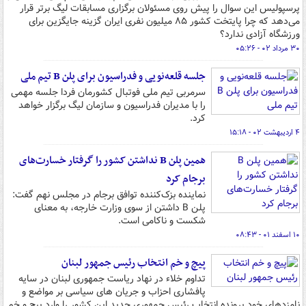
پرسپولیس این سوال را پیش روی مسئولان برگزاری مسابقات لیگ برتر قرار
می‌دهد که چرا پایتخت کشور ۸۵ میلیون نفری ایران گزینه جایگزین برای
ورزشگاه آزادی ندارد؟
۳۰ مرداد ۰۲ - ۰۵:۲۶
جلسه قلعه‌نویی و فدراسیون برای پلن ‌B تیم ملی
سرمربی تیم ملی فوتبال کشورمان فردا جلسه مهمی
را با مدیران فدراسیون و سازمان لیگ برگزار خواهد
کرد.
۴ اردیبهشت ۰۲ - ۱۵:۱۸
همین پلن B نداشتن کشور را گرفتار خسارت‌های
برجام کرد
نماینده بزک‌کننده توافق برجام در مجلس نهم گفت:
پلن B داشتن از سوی وزارت خارجه، به معنای
شکست و ناکامی است.
۱۰ اسفند ۰۱ - ۰۸:۴۳
پیچ و خم انتخاب رئیس جمهور لبنان
تداوم خلاء در نهاد ریاست جمهوری لبنان در سایه
پافشاری احزاب و جریان های سیاسی بر مواضع و
نامزدهای خود پرونده انتخاب رئیس جمهوری جدید این کشور را وارد پیچ و خم