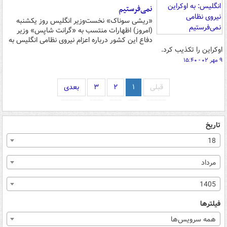
نمی‌فرستیم
«ریشی سوناک» نخست‌وزیر انگلیس روز یکشنبه
(امروز) اظهارات منتسب به «گرانت شاپس» وزیر
دفاع این کشور درباره اعزام نیروی نظامی انگلیس به
اوکراین را تکذیب کرد.
۹ مهر ۰۲ - ۱۵:۴۰
قبلی
۱
۲
۳
بعدی
تاریخ
18
مرداد
1405
فیلترها
همه سرویس‌ها