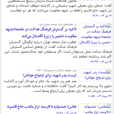
معاون هماهنگ‌کننده سازمان بسیج مستضعفین
گفت: عده‌ای برای معرفی شهید سلیمانی در گذشته متوقف شده‌اند و عده‌ای
نیز شهید حاج قاسم را فقط در جبهه مقاومت می‌دانند که هر دو خطاست.
۱۶ دی ۰۳ - ۰۹:۲۱
در خطبه‌های نماز جمعه مطرح شد؛
تاکید بر گسترش فرهنگ عدالت در جامعه/جبهه
مقاومت دشمن را زیرپا لگدمال می‌کند
خطیب نماز جمعه تهران درباره چگونگی گسترش
فرهنگ عدالت گفت: از راه‌های اساسی گسترش
فرهنگ عدالت عمل مسئولان است. اگر مسئولان خود عدالت‌محور شدند، این
گام بلند برداشته خواهد شد.
۱۴ دی ۰۳ - ۱۳:۳۳
چند دقیقه با کتاب‌ «مسجدنا» / ۱۹۳
لیست پدر شهید برای ازدواج جوانان!
بعد هم پدر شهید یک دفتر و خودکار آورد و گذاشت
جلوی ما! پرسیدم چه کار کنیم؟ گفت: «اطلاعات و شماره تلفنت رو بنویس.
شستم خبردار شد که پای معرفی برای ازدواج وسط است...
۲۴ مرداد ۰۳ - ۱۰:۵۶
عکس/ جشنواره «کارمند تراز مکتب حاج قاسم»
۱۷ دی ۰۲ - ۱۸:۳۰