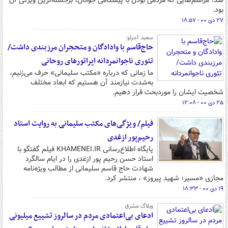
شد؛ مراسم‌هایی که مردمی بودن با پیشگامی جوانان، برجسته‌ترین ویژگی آن
بود.
۲۷ دی ۰۰ - ۱۸:۵۷
سعید آجرلو:
حاج‌قاسم با وادادگان و متحجران مرزبندی داشت/
تئوری ناجوانمردانه اپراتورهای روحانی
ما زمانی که درباره «مکتب سلیمانی» حرف می‌زنیم،
به‌شدت نیازمند آن هستیم که ابعاد مختلف
شخصیت ایشان را موردبحث قرار دهیم.
۲۵ دی ۰۰ - ۱۲:۰۸
فیلم/ ویژگی‌های مکتب سلیمانی به روایت استاد
رحیم‌پور ازغدی
پایگاه اطلاع‌رسانی KHAMENEI.IR فیلم گفتگو با
استاد حسن رحیم پور ازغدی را در ایام سالگرد
شهادت حاج قاسم سلیمانی از مطالب ویژه‌نامه
مجازی «مسیر؛ شهید پیروز» ، منتشر کرد.
۱۹ دی ۰۰ - ۱۸:۳۳
وبلاگ مشرق
ادعای بی‌اعتمادی مردم در سالروز تشییع میلیونی