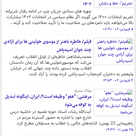
۱۴۰۲
چهره های ستادی جریان چپ در ادامه رفتار شریرانه
تحریم انتخابات ۱۴۰۰ می گویند اگر نظام سیاسی در انتخابات ۱۴۰۲ مشارکت
بالا می‌خواهد باید نامزدهای بی صلاحیت ما را تأیید صلاحیت کند و گرنه...
۵ فروردین ۰۲ - ۰۷:۳۰
فیلم/ خاطره باهنر از موسوی خوئینی ها برای آزادی
چند جوان اسیدپاش
محمدرضاباهنر خاطره‌ای از اوایل انقلاب تعریف
می‌کند که موسوی‌خوئینی‌ها که آن زمان دادستان
انقلاب بوده دستور داده چند جوانی که در خیابان
ولیعصر به دختران کم‌حجاب اسیدپاشی کرده بودند را آزاد کنند.
۴ فروردین ۰۲ - ۱۳:۵۳
وبلاگ مشرق
مرعشی: "عفو" وظیفه است!/ ایران، اینگونه تبدیل
به کوفه می‌شود
آیت‌الله رشاد، استاد حوزه علمیه در حاشیه درس
خارج خود با اشاره به حضور گسترده مردم در
راهپیمایی 22 بهمن؛ کنایه‌های جالبی را خطاب به مسئولان مطرح کرد.
۲۵ بهمن ۰۱ - ۰۹:۳۸