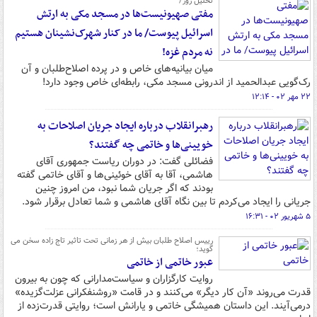
تحلیل روز/
مفتی صهیونیست‌ها در مسجد مکی به ارتش
اسرائیل پیوست/ ما در کنار شهرک‌نشینان هستیم
نه مردم غزه!
میان بیانیه‌های خاص و در پرده اصلاح‌طلبان و آن
رک‌گویی عبدالحمید از اندرونی مسجد مکی، رابطه‌ای خاص وجود دارد!
۲۲ مهر ۰۲ - ۱۲:۱۴
رهبرانقلاب درباره ایجاد جریان اصلاحات به
خویینی‌ها و خاتمی چه گفتند؟
فضائلی گفت: در دوران ریاست جمهوری آقای
هاشمی، آقا به آقای خوئینی‌ها و آقای خاتمی گفته
بودند که اگر جریان شما نبود، من امروز چنین
جریانی را ایجاد می‌کردم تا بین نگاه آقای هاشمی و شما تعادل برقرار شود.
۵ شهریور ۰۲ - ۱۶:۳۱
رییس اصلاح طلبان بیش از هر زمانی تحت تاثیر تاج زاده سخن می
گوید؛
عبور خاتمی از خاتمی
روایت کارگزاران و سیاست‌مدارانی که چون به بیرون
قدرت می‌روند «آن کار دیگر» می‌کنند و در قامت «روشنفکرانی عزلت‌گزیده»
درمی‌آیند. این داستان همیشگی خاتمی و یارانش است؛ روایتی قدرت‌زده از