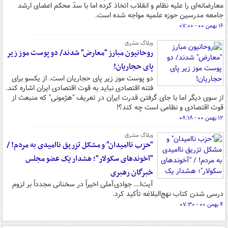
معارضانه‌ای را علیه نظام و انقلاب اتخاذ کرده اما با سدّ محکم اعضای ارشد
جامعه مدرسین حوزه علمیه مواجه شده است.
۱۶ بهمن ۰۰ - ۰۷:۰۰
وبلاگ مشرق
روحانیون مبارز "معارض" شدند/ دو پوست موز زیر
پای حجاریان!
دو پوست موز زیر پای حجاریان است. از یکسو برای
فتنه اقتصادی نباید به قوت اقتصادی ایران اشاره کند.
از سوی دیگر اما با جای گرفتن قدرت ایران در تعریف "هژمونی" که منبعث از
قوت اقتصادی و نظامی است چه کند؟!
۱۲ بهمن ۰۰ - ۰۸:۱۸
وبلاگ مشرق
"حزب ناامیدان" و مشکل تزریق ناامیدی به مردم! /
"آخوندهای سکولار"؛ هشدار یک عضو مجلس
خبرگان رهبری
آیت‌ا... جوادی‌آملی اخیراً در سخنانی مجدداً بر لزوم
درسی شدن کتاب نهج‌البلاغه تأکید کرد.
۴ بهمن ۰۰ - ۰۷:۳۰