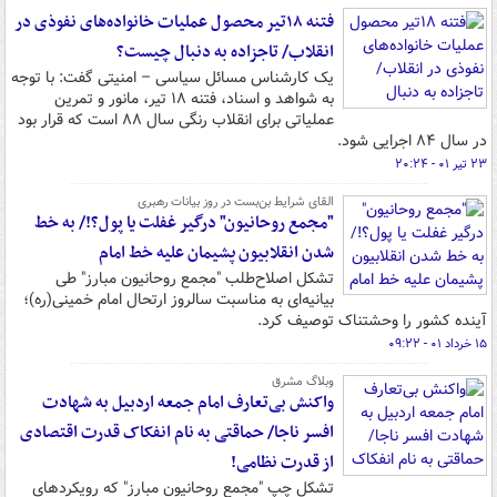
فتنه ۱۸تیر محصول عملیات خانواده‌های نفوذی در
انقلاب/ تاجزاده به دنبال چیست؟
یک کارشناس مسائل سیاسی – امنیتی گفت: با توجه
به شواهد و اسناد، فتنه ۱۸ تیر، مانور و تمرین
عملیاتی برای انقلاب رنگی سال ۸۸ است که قرار بود
در سال ۸۴ اجرایی شود.
۲۳ تیر ۰۱ - ۲۰:۲۴
القای شرایط بن‌بست در روز بیانات رهبری
"مجمع روحانیون" درگیر غفلت یا پول؟!/ به خط
شدن انقلابیون پشیمان علیه خط امام
تشکل اصلاح‌طلب "مجمع روحانیون مبارز" طی
بیانیه‌ای به مناسبت سالروز ارتحال امام خمینی(ره)؛
آینده کشور را وحشتناک توصیف کرد.
۱۵ خرداد ۰۱ - ۰۹:۲۲
وبلاگ مشرق
واکنش بی‌تعارف امام جمعه اردبیل به شهادت
افسر ناجا/ حماقتی به نام انفکاک قدرت اقتصادی
از قدرت نظامی!
تشکل چپ "مجمع روحانیون مبارز" که رویکردهای