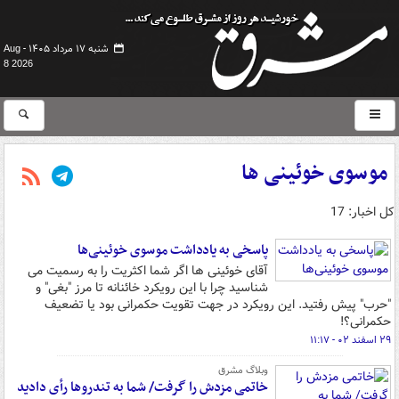
شنبه ۱۷ مرداد ۱۴۰۵ -
Aug
8 2026
موسوی خوئینی ها
کل اخبار: 17
پاسخی به یادداشت موسوی خوئینی‌ها
آقای خوئینی ها اگر شما اکثریت را به رسمیت می
شناسید چرا با این رویکرد خائنانه تا مرز "بغی" و
"حرب" پیش رفتید. این رویکرد در جهت تقویت حکمرانی بود یا تضعیف
حکمرانی؟!
۲۹ اسفند ۰۲ - ۱۱:۱۷
وبلاگ مشرق
خاتمی مزدش را گرفت/ شما به تندروها رأی دادید