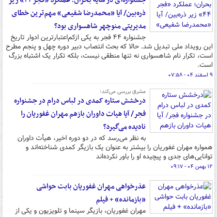
جشنواره‌ای در سایه بحران؛ عملکرد «فجر ۴۴» زیر
ذره‌بین/ آیا «محمدرضا شفیعی» مهم‌ترین خطای
مدیریتی منوچهر شاهسواری بود؟
جشنواره ۴۴ فجر به یکی ازکم‌اعتبارترین ادوار تاریخ
این رویداد ملی تبدیل شد. حالا که بحث انتصاب دبیر دوره چهل و پنجم مطرح
است، تکرار نام شاهسواری نه تنها منطقی نیست، بلکه تکرار یک اشتباه بزرگ
است.
۹ اسفند ۰۴ - ۰۷:۵۸
مشرق بررسی می‌کند؛
درخشش ستاره کمدی در لباس درام در جشنواره
فجر/ آیا هیات داوران بازهم مهران غفوریان را
نادیده می‌گیرد؟
به نظر می‌رسد که در دو دوره اخیر، هیأت داوران
همواره مهران غفوریان را بیشتر به عنوان یک بازیگر کمدی شناخته‌اند و
توانایی‌های جدی و پیچیده او را باور نکرده‌اند
۱۲ بهمن ۰۴ - ۰۹:۱۷
عذرخواهی مهران غفوریان بابت حواشی
«بازمانده» + فیلم
مهران غفوریان، بازیگر سینما و تلویزیون و یکی از