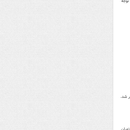
توجه
ر شد.
هران