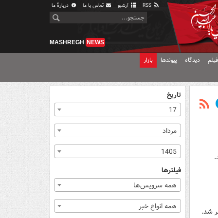
RSS
آرشیو
تماس با ما
دربارهٔ ما
MASHREGH
NEWS
یلم
دیدگاه
پیوندها
بازار
تاریخ
17
مرداد
1405
.
فیلترها
همه سرویس‌ها
همه انواع خبر
ر شد.