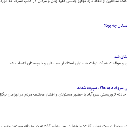
 منافقین از ابعاد تازه تجاوز جنسی علیه زنان و مردان در کمپ اشرف که مورد 
ستان چه بود؟
تان‌ شد
و موافقت هیأت دولت به عنوان استاندار سیستان‌ و بلوچستان‌ انتخاب شد.
 سروآباد به خاک سپرده شدند
ادثه تروریستی سروآباد با حضور مسئولان و اقشار مختلف مردم در اورامان برگزا
حش محیط زیست تهران گفت: ملخ‌ها در سال‌های گذشته در مناطق مستعد جنوبی ت