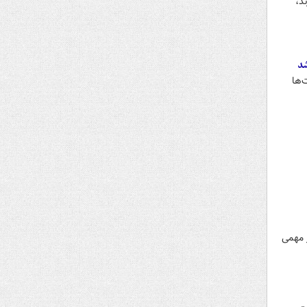
د،
شد
‌ها
ر مهمی