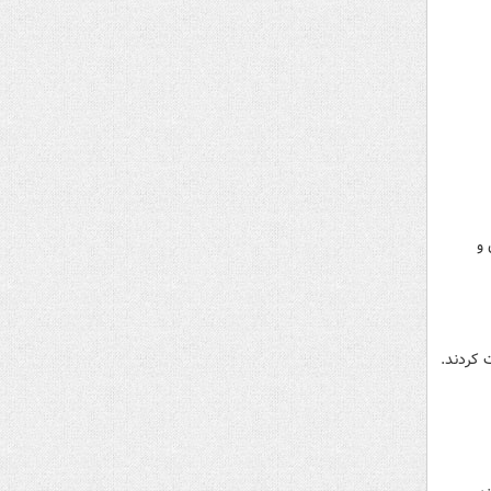
 و
 کردند.