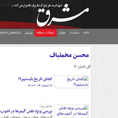
خانه
سیاست
جهان
تحولات منطقه
ورزش
شبکه‌های اجتماع
محسن مخملباف
کل اخبار: 9
کجای تاریخ بایستیم؟!
۱۷ اسفند ۰۴ - ۱۶:۰۸
تحلیل روز/
بررسی ویژه نقش گیمرها در آشوب‌ه
گیمرهای جوان و حتی نوجوان نقش ق