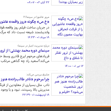
۲۲ آبان ۰۲ - ۰۸:۰۷
مرور عاشورا در سینما/۲
«ع.ص» چگونه «روز واقعه‌» عاشورای
در جریان ساخت فیلم روز واقعه،قوا
واندیشمند شیعه نسبت داد که مرگ مشکوک او را در تیر ما
۱۸ مرداد ۰۱ - ۱۶:۲۳
درباره مدیریت اجبار در سینما؛
سینمای دوره محمد بهشتی؛ از ترور 
فریادهای مرحوم ایرج قادری وسط حیا
می‌کند؟سعید راد چه گناهی مرتکب ش
۱۲ تیر ۰۱ - ۱۴:۰۰
مشرق بررسی می‌کند:
چرا مرحوم «نادر طالب‌زاده» هنوز
نادر، مثل بسیاری از معاودین از ف
مدیریتی بالا رسیدند، نبود و با وجو
۱۸ اردیبهشت ۰۱ - ۲۲:۲۹