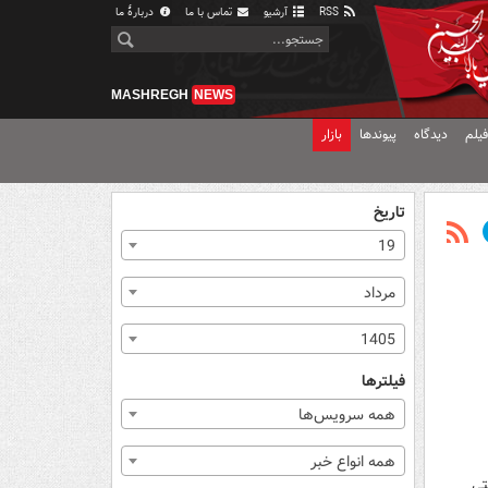
RSS
آرشیو
تماس با ما
دربارهٔ ما
MASHREGH
NEWS
یلم
دیدگاه
پیوندها
بازار
تاریخ
19
مرداد
1405
فیلترها
همه سرویس‌ها
همه انواع خبر
تی