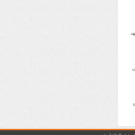
هد
ش
ی