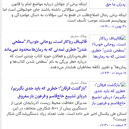
اینکه برخی از جوانان درباره مواضع امام یا قانون
اساسی سؤالاتی داشته باشند جای خوشوقتی است اما
اینکه برخی رجال اصلاح‌طلب در طمع به این سؤالات به دنبال عوامزدگی و
پوپولیسم هستند موجب تأسف است.
۳۰ بهمن ۰۱ - ۰۷:۳۰
وبلاگ مشرق
قالیباف ریاکار است، روحانی خوب!/ "سطحی
شدن" خطری تمدنی که به رمان‌ها محدود نمی‌ماند
نظریه‌پردازان و فعالان حوزه کتاب چندی است که
درباره خطر بزرگی به نام "سطحی شدن کتاب‌ها و
رمان‌ها" و تغییر ذائقه مخاطبان هشدار می‌دهند.
۱۷ خرداد ۰۱ - ۰۷:۴۳
وبلاگ مشرق
"بازگشت فرقان"؛ خطری که باید جدی بگیریم/
دریای تشییع حاج‌قاسم و فرعون باز مغروق
مدیرکل حفاظت محیط زیست آذربایجان غربی از
دستگیری بیش از ۵۰۰ شکارچی متخلف در این
استان طی یکسال اخیر خبر داده است. علت تعداد زیاد دستگیرشدگان شکار
چیست؟
۳ اسفند ۰۰ - ۰۷:۳۰