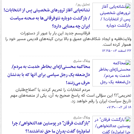
تحلیل روز/
نشانه‌یابی آغاز ترورهای شخصیتی پس از انتخابات!
/ بازگشت دوباره نئوفرقانی‌ها به صحنه سیاست
ایران چه معنایی دارد؟
فرقانیسم جدید این بار با عبور از دستورات
ولایت‌فقیه و ایجاد شکاف‌های عمیق و بالا بردن کینه‌های قدیمی مسیر خود را
هموار کرده است.
۲۲ اسفند ۰۲ - ۱۲:۲۵
وبلاگ مشرق
محاکمه محسنی‌اژه‌ای بخاطر خدمت به مردم/
دل‌ضعفه یک رجل سیاسی برای آنها که با بدنشان
حرف می‌زنند!
مردم انتخابات را تحریم کردند یا "اصلاح‌طلبان
تحریمی"!؟ این سؤالی است که پاسخ صحیح به آن، یکی از منصه‌های مهم
تاریخ سیاست ایران را رقم خواهد زد.
۱۸ آذر ۰۲ - ۰۷:۳۰
وبلاگ مشرق
"بازگشت فرقان" در پوستین عدالتخواهی/ چرا
امام(ره) گفت پدران ما حق نداشتند!؟