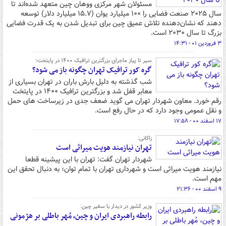
مسئولان شهر مرکزی ووهان چین متعهد شده‌اند تا
سال ۲۰۲۵ صنعت فضایی را ۱۰۰ میلیارد یوان (۱۵.۷ میلیارد دلار) توسعه
دهند که نشان‌دهنده تلاش عمیق چین برای تبدیل شدن به یک قدرت فضایی
بزرگ تا سال ۲۰۳۰ است.
۳ فروردین ۰۱ - ۱۴:۳۱
سیر تا پیاز ماجرای بزرگترین ترافیک ۱۴۰۰ در پایتخت؛
گره کور ترافیک تهران چگونه باز می شود؟
شب گذشته به دلیل بارش باران در تهران بسیاری از
معابر قفل شد و بزرگترین ترافیک ۱۴۰۰ در پایتخت
رقم خورد. معاون شهردار تهران می گوید ضعف جدی در زیرساخت های حمل
و نقل عمومی وجود دارد که در حال رفع است.
۱۷ اسفند ۰۰ - ۱۷:۵۸
زاکانی:
تهران نیازمند هویت میراثی است
شهردار تهران گفت: تهران با این پیشینه قطعا
نیازمند هویت میراثی است و شهرداری تهران با تمام توان؛ به دنبال تحقق این
مهم است.
۹ اسفند ۰۰ - ۲۱:۳۶
وزیر کشور در دیدار با سفیر چین:
رابطه راهبردی ایران و چین، مُهر باطلی بر هژمونی