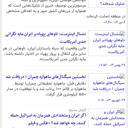
«واکنش موشکی ایران» دقیق‌ترین و البته
مرسوم‌ترین توصیف خبری از شلیک‌هایی است که
همواره از مرزهای کشور عبور و به اهدافی مشخص
در منطقه اصابت کرده‌اند.
۴ دی ۰۴ - ۰۸:۴۰
نشنال اینترست: ناوهای پهپادبر ایران مایه نگرانی
جدی آمریکاست
«این واقعیت که سپاه پاسداران ایران، ناوهایی در هر
سایز برای انتقال و پرواز پهپاد در اختیار داشته ‌باشد،
مایه نگرانی جدی آمریکاست».
۲۷ بهمن ۰۳ - ۰۷:۵۶
نخستین سیگنال‌های ماهواره چمران ۱ دریافت شد
دقایقی قبل، ماهواره تحقیقاتی چمران۱ توسط
ماهواره بر قائم ۱۰۰ پرتاب شد و با موفقیت در مدار
۵۵۰ کیلومتری قرار گرفت.
۲۴ شهریور ۰۳ - ۱۱:۱۷
گزارش مشرق؛
اگر ایران و متحدانش همزمان به اسرائیل حمله
کنند، چه خواهد شد؟ +عکس و فیلم