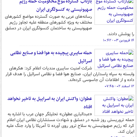
بازتاب گسترده موج محکومیت حمله رژیم
صهیونیستی به کنسولگری ایران
رسانه‌های عربی به صورت گسترده مواضع کشورهای
مختلف به ویژه کشورهای منطقه علیه تجاوز رژیم
صهیونیستی به ساختمان کنسولگری ایران در دمشق
را پوشش دادند.
۱۴ فروردین ۰۳ - ۱۰:۴۲
حمله سایبری پیچیده به هوا فضا و صنایع نظامی
اسرائیل
شرکت امنیت سایبری مندیات اعلام کرد: هکرهای
وابسته به سپاه پاسداران ایران، صنایع هوا فضا و نظامی اسرائیل را هدف قرار
داده و از اطلاعات آن جاسوسی کرده‌اند.
۱۲ اسفند ۰۲ - ۰۷:۴۵
عطوان: واکنش ایران به اسراییل به تاخیر نخواهد
افتاد
«عبدالباری عطوان» تحلیلگر جهان عرب با اشاره به
حمله تروریستی روز شنبه در دمشق و شهادت مستشاران نظامی ایران اعلام
کرد که رژیم صهیونیستی به سلاح ترور روی آورده تا آمریکا را وارد جنگ علیه
ایران کند.