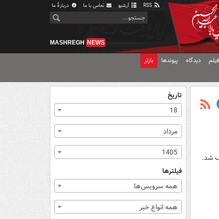
RSS
آرشیو
تماس با ما
دربارهٔ ما
MASHREGH
NEWS
یلم
دیدگاه
پیوندها
بازار
تاریخ
18
مرداد
1405
ف شد.
فیلترها
همه سرویس‌ها
همه انواع خبر