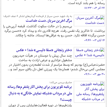
رسانه را هم بلند کرده است.
۲۴ آذر ۰۳ - ۱۷:۳۳
به یاد شهید حسن سرباز از فرمانده گردان‌های لشکر ۸ نجف اشرف؛
مرگ آخرین سرباز، دست خداست
بی‌سیم را در حالت سکوت گذاشت. قبضه آرپی‌جی را
برداشت. تا خاکریز یک نفس رفت. هرچه قادری داد و بیداد کرد «حسن برگرد
حسن برگرد» افاقه نکرد. حسن رو به‌ عراقی‌ها ایستاد. ماشه را چکاند.
۱۴ آبان ۰۳ - ۰۹:۴۶
دختر زنجانی «سقا دلیسی» شد! + عکس
چند سال پیش با دوستان در هیأت حیدریون
مشغول عزاداری و عرض ارادت به ساحت
حضرت‌عباس(ع) بودیم که وسط مراسم از شدت لطمه‌زدن بدون اختیار در
مجلس کمی بی‌حال شدم‌؛ همان‌جا یک پیرزنی اهل دل بالای سرم آمد و...
۳۰ مهر ۰۳ - ۰۹:۲۰
مشرق بررسی می‌کند؛
برنامه تلویزیون برای پخش آثار پلتفرم‌ها/ رسانه
ملی در مرداب «شبکه نمایش خانگی» به دنبال
چیست؟
پلت‌فرم‌ها در دوره فعالیت‌هایشان پس از دوران