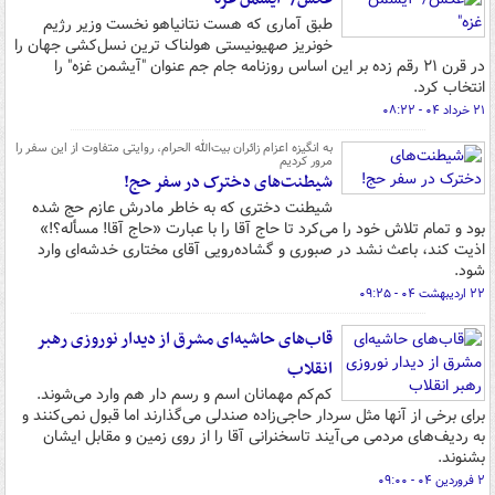
طبق آماری که هست نتانیاهو نخست وزیر رژیم
خونریز صهیونیستی هولناک ترین نسل‌کشی جهان را
در قرن ۲۱ رقم زده بر این اساس روزنامه جام جم عنوان "آیشمن غزه" را
انتخاب کرد.
۲۱ خرداد ۰۴ - ۰۸:۲۲
به انگیزه اعزام زائران بیت‌الله الحرام، روایتی متفاوت از این سفر را
مرور کردیم
شیطنت‌های دخترک در سفر حج!
شیطنت دختری که به خاطر مادرش عازم حج شده
بود و تمام تلاش خود را می‌کرد تا حاج آقا را با عبارت «حاج آقا! مسأله؟!»
اذیت کند، باعث نشد در صبوری و گشاده‌رویی آقای مختاری خدشه‌ای وارد
شود.
۲۲ اردیبهشت ۰۴ - ۰۹:۲۵
قاب‌های حاشیه‌ای مشرق از دیدار نوروزی رهبر
انقلاب
کم‌کم مهمانان اسم و رسم دار هم وارد می‌شوند.
برای برخی از آنها مثل سردار حاجی‌زاده صندلی می‌گذارند اما قبول نمی‌کنند و
به ردیف‌های مردمی می‌آیند تاسخنرانی آقا را از روی زمین و مقابل ایشان
بشنوند.
۲ فروردین ۰۴ - ۰۹:۰۰