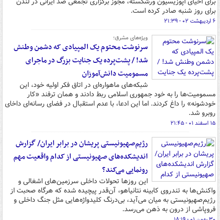
برای احیای اپوزیسیون ورشکسته، مجوز برگزاری تجمعی ضد ایرانی در لندن
برای روز شنبه صادر کرده است.
۶ اردیبهشت ۰۲ - ۲۱:۳۹
ویژه‌های مشرق؛
سرنوشت محتوم یک المپیادی که دشمن وطنش
شد! / پشت‌پرده یک جنایت بزرگ در ماجرای
مسمومیت دانش‌آموزان
شبکه‌های ماهواره‌ای در اتاق فکر اولیه خود، این
مسمومیت‌ها را به خود جمهوری اسلامی ربط دادند و همان ترفند «کار
خودشونه» را داغ کردند. اما این ادعا، با عدم استقبال در فضای رسانه‌ای داخای
روبرو شد.
۱۵ اسفند ۰۱ - ۲۱:۴۵
رژیم‌صهیونیستی پریشان در برابر ایران/ گزارش
اندیشکده‌های صهیونیستی از کدام واقعیت مهم
رونمایی می‌کند؟
این روزها تحولات داخلی سرزمین‌های اشغالی و
واکنش‌ها به تندروی کابینه نتانیاهو، آن‌قدر پیچیده شده که هرگاه صحبت از
رژیم‌صهیونیستی به میان می‌آید، بی‌درنگ کلیدواژه‌هایی مثل جنگ داخلی و
فروپاشی از درون به ذهن می‌رسد.
۳۰ بهمن ۰۱ - ۱۸:۱۹