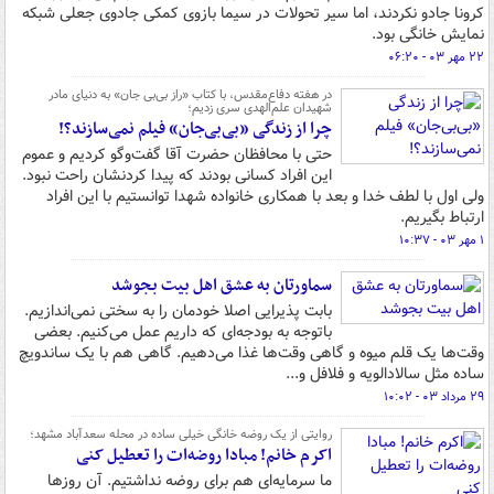
کرونا جادو نکردند، اما سیر تحولات در سیما بازوی کمکی جادوی جعلی شبکه
نمایش خانگی بود.
۲۲ مهر ۰۳ - ۰۶:۲۰
در هفته دفاع‌مقدس، با کتاب «راز ‌بی‌بی جان» به دنیای مادر
شهیدان علم‌الهدی سری زدیم؛
چرا از زندگی «بی‌بی‌جان» فیلم نمی‌سازند؟!
حتی با محافظان حضرت آقا گفت‌وگو کردیم و عموم
این افراد کسانی بودند که پیدا کردنشان راحت نبود.
ولی اول با لطف خدا و بعد با همکاری خانواده شهدا توانستیم با این افراد
ارتباط بگیریم.
۱ مهر ۰۳ - ۱۰:۳۷
سماورتان به عشق اهل بیت بجوشد
بابت پذیرایی اصلا خودمان را به سختی نمی‌اندازیم.
باتوجه به بودجه‌ای که داریم عمل می‌کنیم. بعضی
وقت‌ها یک قلم میوه و گاهی وقت‌ها غذا می‌دهیم. گاهی هم با یک ساندویچ
ساده مثل سالادالویه و فلافل و...
۲۹ مرداد ۰۳ - ۱۰:۰۲
روایتی از یک روضه خانگی خیلی ساده در محله سعدآباد مشهد؛
اکرم خانم! مبادا روضه‌ات را تعطیل کنی
ما سرمایه‌ای هم برای روضه نداشتیم. آن روزها