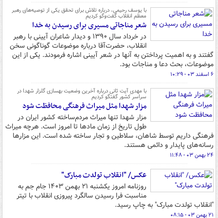
با یوسف رحیمی، درباره تلاش برای تحقق یکی از توصیه‌های رهبر
معظم انقلاب گفت‌وگو کردیم
شعر مناجاتی مسیری برای رسیدن به خدا
در خرداد سال ۱۳۹۰ و دیدار شاعران آیینی با رهبر
انقلاب، حضرت‌آقا درباره موضوعات گوناگونی سخن
گفتند و به اهمیت پرداختن به آنها در شعر آیینی اشاره فرمودند. یکی از این
موضوعات، بحث دعا و مناجات بود.
۶ اسفند ۰۳ - ۱۰:۲۹
با مهدی آیت‌ ثانی درباره آخرین وضعیت بهسازی گلزار شهدا در
سراسر کشور گفتگو کردیم
مزار شهدا مثل میراث فرهنگی محافظت شود
مزار شهدا تنها میراث مردم‌ساخته کشور ایران در
طول تاریخ از زمان مادها تا امروز است. هرچه میراث
فرهنگی داریم توسط شاهان، سلاطین و تجار ساخته شده است. این مزارها
رسانه‌های پایدار و دائمی هستند.
۲۴ بهمن ۰۳ - ۱۱:۴۸
عکس/ "انقلاب تولدت مبارک"
روزنامه امروز یکشنبه ۲۱ بهمن ۱۴۰۳ جام جم به
مناسبت فرا رسیدن سالگرد پیروزی انقلاب با تیتر
"انقلاب تولدت مبارک" به چاپ رسید.
۲۱ بهمن ۰۳ - ۰۸:۱۵