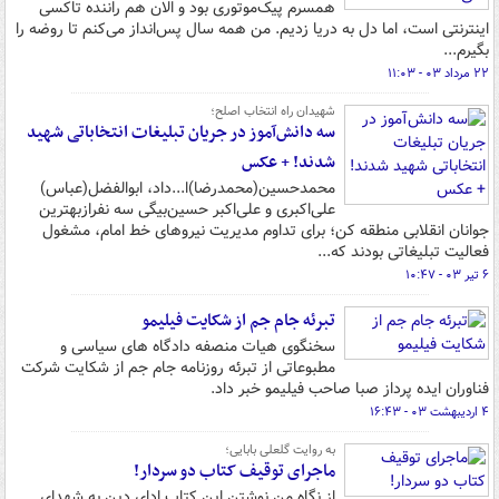
همسرم پیک‌موتوری بود و الان هم راننده تاکسی
اینترنتی است، اما دل به دریا زدیم. من همه سال پس‌انداز می‌کنم تا روضه را
بگیرم...
۲۲ مرداد ۰۳ - ۱۱:۰۳
شهیدان راه انتخاب اصلح؛
سه دانش‌آموز در جریان تبلیغات انتخاباتی شهید
شدند! + عکس
محمدحسین(محمدرضا)ا...‌داد، ابوالفضل(عباس)
علی‌اکبری و علی‌اکبر حسین‌بیگی سه نفرازبهترین
جوانان انقلابی منطقه کن؛ برای تداوم مدیریت نیروهای خط امام، مشغول
فعالیت تبلیغاتی بودند که...
۶ تیر ۰۳ - ۱۰:۴۷
تبرئه جام جم از شکایت فیلیمو
سخنگوی هیات منصفه دادگاه های سیاسی و
مطبوعاتی از تبرئه روزنامه جام جم از شکایت شرکت
فناوران ایده پرداز صبا صاحب فیلیمو خبر داد.
۴ اردیبهشت ۰۳ - ۱۶:۴۳
به روایت گلعلی بابایی؛
ماجرای توقیف کتاب دو سردار!
از نگاه من نوشتن این کتاب ادای دین به شهدای