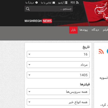
RSS
آرشیو
تماس با ما
دربارهٔ ما
MASHREGH
NEWS
یلم
دیدگاه
پیوندها
بازار
تاریخ
16
مرداد
1405
تسویه
فیلترها
همه سرویس‌ها
همه انواع خبر
واهد کرد،