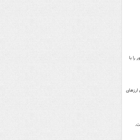
ر را با
 ارزهای
ت.