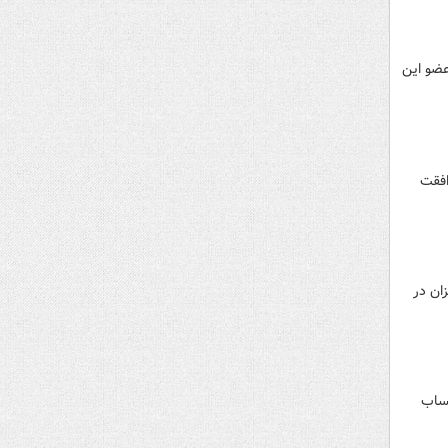
عضو این
م موافقت
ان در
ر حساب