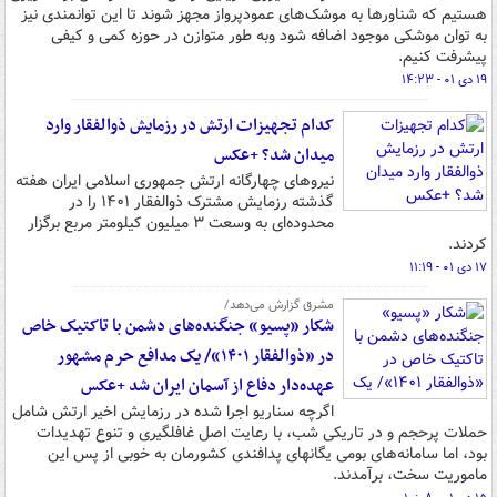
هستیم که شناورها به موشک‌های عمودپرواز مجهز شوند تا این توانمندی نیز
به توان موشکی موجود اضافه شود وبه طور متوازن در حوزه کمی و کیفی
پیشرفت کنیم.
۱۹ دی ۰۱ - ۱۴:۲۳
کدام تجهیزات ارتش در رزمایش ذوالفقار وارد
میدان شد؟ +عکس
نیروهای چهارگانه ارتش جمهوری اسلامی ایران هفته
گذشته رزمایش مشترک ذوالفقار ۱۴۰۱ را در
محدوده‌ای به وسعت ۳ میلیون کیلومتر مربع برگزار
کردند.
۱۷ دی ۰۱ - ۱۱:۱۹
مشرق گزارش می‌دهد/
شکار «پسیو» جنگنده‌های دشمن با تاکتیک خاص
در «ذوالفقار ۱۴۰۱»/ یک مدافع حرم مشهور
عهده‌دار دفاع از آسمان ایران شد +عکس
اگرچه سناریو اجرا شده در رزمایش اخیر ارتش شامل
حملات پرحجم و در تاریکی شب، با رعایت اصل غافلگیری و تنوع تهدیدات
بود، اما سامانه‌های بومی یگانهای پدافندی کشورمان به خوبی از پس این
ماموریت سخت، برآمدند.