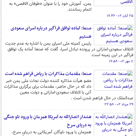
یمن، آموزش خود را با عنوان «طوفان الاقصی» به
اتمام رساندند.
۲۵ آبان ۰۲ - ۱۷:۴۶
صنعا: آماده توافق فراگیر درباره اسرای سعودی
هستیم
رئیس کمیته ملی اسرای یمن با اشاره به عدم جدیت
ائتلاف سعودی-اماراتی در پرونده تبادل اسرا، گفت که صنعا آماده یک توافق
فراگیر در این زمینه است.
۱۱ مهر ۰۲ - ۱۸:۵۸
صنعا: مقدمات مذاکرات با ریاض فراهم شده است
عضو هیأت مذاکره کننده دولت نجات ملی یمن خبر
داد که در حال حاضر، مقدمات برای برگزاری مذاکرات
آتی با ائتلاف سعودی-اماراتی و دولت معین
عبدالملک در حال فراهم شدن است .
۲۹ مرداد ۰۲ - ۲۲:۵۸
هشدار انصارالله به آمریکا همزمان با ورود ناو جنگی
به دریای سرخ
همزمان با ورود ناوگان آمریکایی به دریای سرخ،