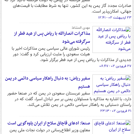
سفیر فرانسه در پیامی به دولت فرانسه تاکید کرد که
صادرات مجدد گاز یمن به این کشور، تنها به شرط مطابقت با قیمت‌های
جهانی، امکان‌پذیر است.
۲۳ اردیبهشت ۰۲ - ۱۲:۴۱
مهدی المشاط:
مذاکرات انصارالله با ریاض پس از عید فطر از
سرگرفته می‌شود
رئیس شورای عالی سیاسی یمن مذاکرات اخیر با
هیئت سعودی را مثبت ارزیابی کرد و گفت: دور
جدیدی از مذاکرات با ریاض پس از عید فطر برگزار شود.
۲۷ فروردین ۰۲ - ۰۸:۴۷
سفیر ریاض: به دنبال راهکار سیاسی دائمی در یمن
هستیم
سفیر عربستان سعودی در یمن که در صنعا حضور
دارد، با اشاره به مذاکره با مسئولان یمنی بر سر تبادل اسرا، گفت که در
راستای دستیابی به راهکار سیاسی دائمی در یمن تلاش می‌کند.
۲۱ فروردین ۰۲ - ۲۳:۱۳
صنعا: ادعای قاچاق سلاح از ایران یاوه‌گویی است
معاون وزیر اطلاع‌رسانی در دولت نجات ملی یمن