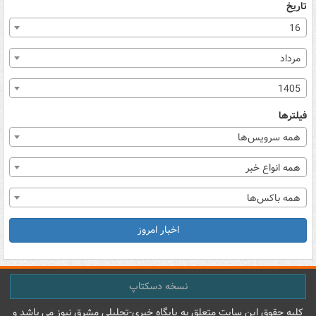
تاریخ
16
مرداد
1405
فیلترها
همه سرویس‌ها
همه انواع خبر
همه باکس‌ها
اخبار امروز
نسخه دسکتاپ
کليه حقوق اين سايت متعلق به پایگاه خبري-تحليلي مشرق نيوز می باشد و