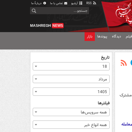
RSS
آرشیو
تماس با ما
دربارهٔ ما
MASHREGH
NEWS
یلم
دیدگاه
پیوندها
بازار
تاریخ
18
مرداد
1405
 مشترک
فیلترها
همه سرویس‌ها
عامله
همه انواع خبر