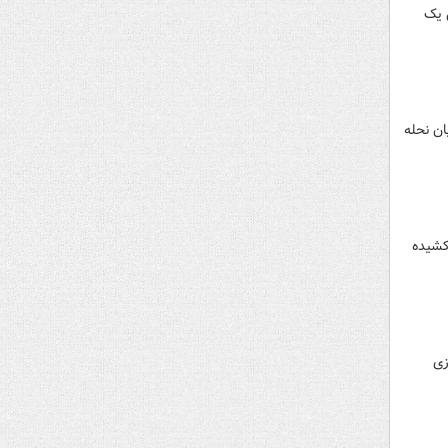
 یک
ن نحله
کشیده
زی