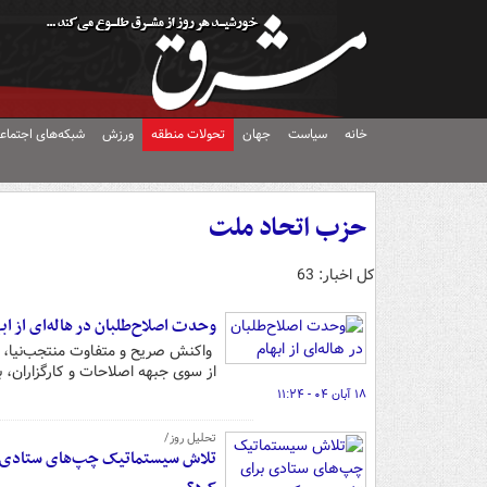
خانه
سیاست
جهان
تحولات منطقه
ورزش
شبکه‌های اجتماع
حزب اتحاد ملت
کل اخبار: 63
وحدت اصلاح‌طلبان در هاله‌ای از اب
واکنش صریح و متفاوت منتجب‌نیا، 
از سوی جبهه اصلاحات و کارگزاران، با
۱۸ آبان ۰۴ - ۱۱:۲۴
تحلیل روز/
تلاش سیستماتیک چپ‌های ستادی برای