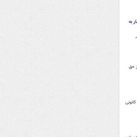
ر به
.
ز حق
کانونی