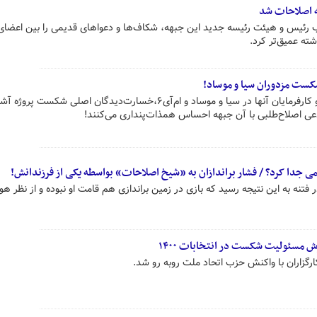
ه اصلاحات شد
ب رئیس و هیئت رئیسه جدید این جبهه، شکاف‌ها و دعواهای قدیمی را بین اعضای
ته عمیق‌تر کرد.
کست مزدوران سیا و موساد!
ٰدر حالی که گروهک‌های ضدانقلاب و کارفرمایان آنها در سیا و موساد و ام‌آی۶،خسارت‌دیدگان اصلی ش
ی اصلاح‌طلبی با آن جبهه احساس همذات‌پنداری می‌کنند!
می جدا کرد؟ / فشار براندازان به «شیخ اصلاحات» بواسطه یکی از فرزندانش!
نه به این نتیجه رسید که بازی در زمین براندازی هم قامت او نبوده و از نظر هویت
رش مسئولیت شکست در انتخابات ۱۴۰۰
گزاران با واکنش حزب اتحاد ملت روبه رو شد.