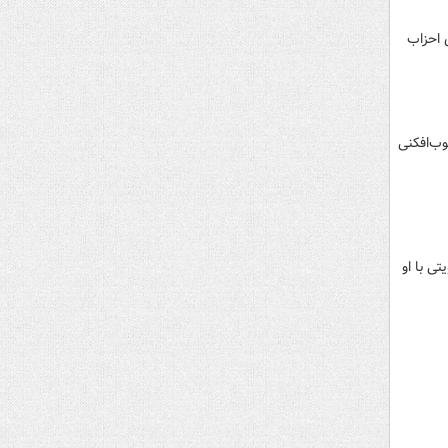
 احزاب
کست پروژه آشوب‌افکنی
ی با او