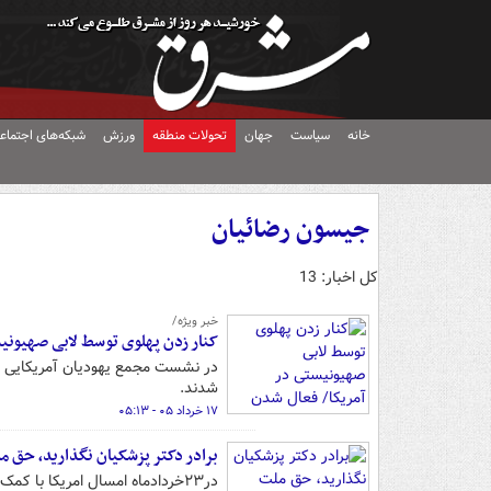
خانه
سیاست
جهان
تحولات منطقه
ورزش
شبکه‌های اجتماع
جیسون رضائیان
کل اخبار: 13
خبر ویژه/
کنار زدن پهلوی توسط لابی صهیونیست
در نشست مجمع یهودیان آمریکایی عنا
شدند.
۱۷ خرداد ۰۵ - ۰۵:۱۳
برادر دکتر پزشکیان نگذارید، حق م
در۲۳خردادماه امسال امریکا با ک