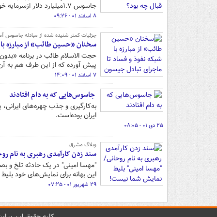
جاسوس ۱.۷میلیارد دلار ازسرمایه خودمان راپس گرفتیم و ۲بانک را ازلیست تحریم‌ها خارج کردیم.
۸ اسفند ۰۱ - ۰۹:۲۶
جزئیات کمتر شنیده شده از مبادله جاسوس آم
سخنان «حسین طائب» از مبارزه با ش
حجت الاسلام طائب در برنامه «بدون ت
پیش آورده که از این طرف هم به آن 
۷ اسفند ۰۱ - ۱۴:۰۹
جاسوس‌هایی که به دام افتادند
به‌کارگیری و جذب چهره‌های ایرانی‌
ایران بوده‌است.
۲۵ دی ۰۱ - ۰۸:۰۵
وبلاگ مشرق
سند زدن کارآمدی رهبری به نام رو
"مهسا امینی" در یک حادثه تلخ و بص
این بهانه برای نمایش‌های خود بلیط 
۲۹ شهریور ۰۱ - ۰۷:۲۵
کليه حقوق اين سايت 