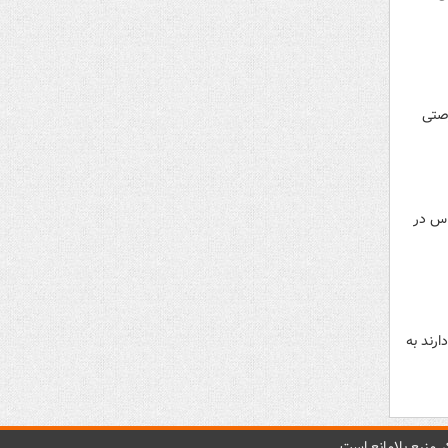
رصتی
اس در
رند به
 منبع بلامانع است.