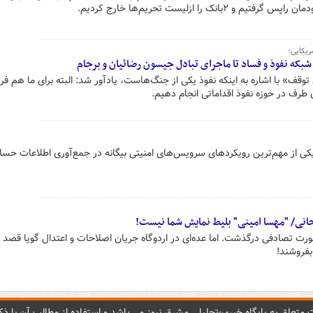
ریکایی؛
بکه نفوذ و فساد تا ماجرای تبادل جیسون رضائیان و برجام
وقف» با اشاره به اینکه نفوذ یکی از جنگ‌هاست، یادآور شد: البته برای ما هم ف
طرف در حوزه نفوذ اقداماتی انجام دهیم.
، یکی از مهم‌ترین رویکردهای سرویس‌های امنیتی بیگانه در جمع‌آوری اطلاعات حس
حانی/ "مهسا امینی" بلیط نمایش شما نیست!
ورت تصادفی درگذشت. اما عده‌ای در اردوگاه جریان اصلاحات و اعتدال گویا قصد دا
بفروشند!
متعلق به پایگاه خبري-تحليلي مشرق نيوز می باشد و استفاده از مطالب آن با ذکر