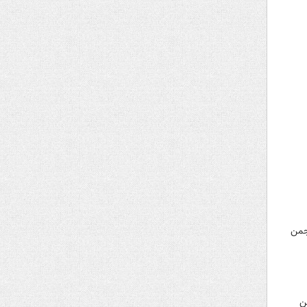
نجمن
یل این