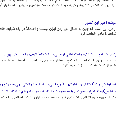
د: اغتشاشگران ماه‌های اخیر حتی شعار هم نداشتند و رکیک‌ترین الفاظ را به عنوان
باید این اتفاقات را «شورش کور» خواند که در خدمت مزدوری جریان سلطه قرار گرف
موضع اخیر این کشور
 من این است که چین به دنبال دور زدن ایران نیست و احتمالاً در یک شرایط خا
رایط را عادی خواهد کرد.
دام نشانه چیست؟ / حمایت علنی اروپایی‌ها از شبکه آشوب و فحشا در تهران
 ضعیف در وین باعث ایجاد یک کمپین فشار مصنوعی سیاسی در آمستردام علیه مرد
ی از شبکه فحشا را نیز در خود دارد!
، اما شهامت گفتنش را ندارد/ما با آمریکایی‌ها به نتیجه مثبتی نمی‌رسیم؛ چون
د/ می‌گویند ایران، اسرائیل را به رسمیت بشناسد و بمب اتم هم داشته باشد!
ی از چهره های انقلابی، نخستین فرمانده سپاه پاسداران انقلاب اسلامی، با حکم