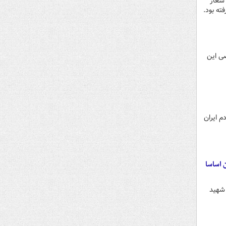
 شعار
ته بود.
صی این
م ایران
 اساسا
 شهید