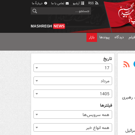
RSS
آرشیو
تماس با ما
دربارهٔ ما
MASHREGH
NEWS
یلم
دیدگاه
پیوندها
بازار
تاریخ
17
مرداد
1405
یدها، رهبری
فیلترها
همه سرویس‌ها
همه انواع خبر
ائیل