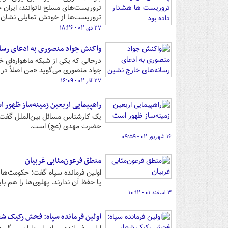
تروریست‌های مسلح ناتوانند، ایران 
تروریست‌ها از خودش تمایلی نشان ن
۲۷ دی ۰۲ - ۱۸:۲۶
واکنش جواد منصوری به ادعای رسا
درحالی که یکی از شبکه‌ ماهواره‌ای
جواد منصوری می‌گوید «من اصلاً در ان
۲۷ آذر ۰۲ - ۱۶:۰۹
راهپیمایی اربعین زمینه‌ساز ظهور 
یک کارشناس مسائل بین‌الملل گفت: ی
حضرت مهدی (عج) است.
۱۶ شهریور ۰۲ - ۰۹:۵۹
منطق فرعون‌مئابی غربیان
اولین فرمانده سپاه گفت: حکومت‌های
یا حفظ آن ندارند. پهلوی‌ها را هم با
۳ اسفند ۰۱ - ۱۰:۱۲
اولین فرمانده سپاه: فحش رکیک ش