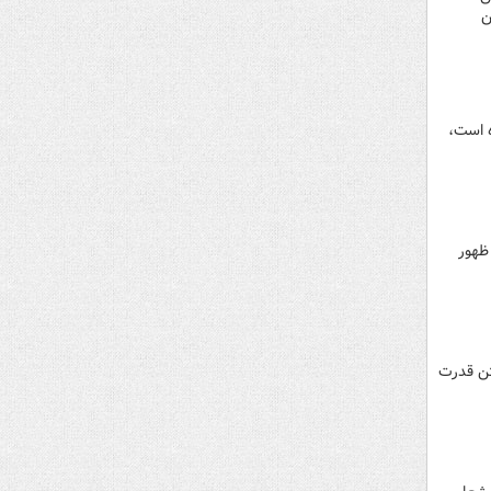
ن
ه است،
ظهور
تن قدرت