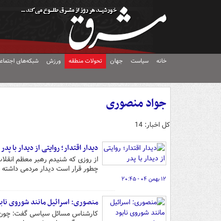
خانه
سیاست
جهان
تحولات منطقه
ورزش
شبکه‌های اجتماع
جواد منصوری
کل اخبار: 14
دیدار اقتدار؛ روایتی از دیدار با پدر
چطور قرار است دیدار مردمی داشته ب
۱۲ بهمن ۰۴ - ۲۰:۴۵
منصوری: اسرائیل مانند شوروی ناب
کارشناس مسائل سیاسی گفت: چون شو