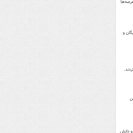
عرصه‌ها
گان و
دند.
ن
 و دانش