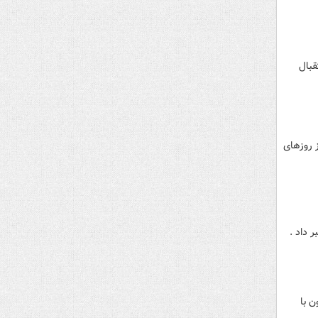
قبال
 روزهای
ن با