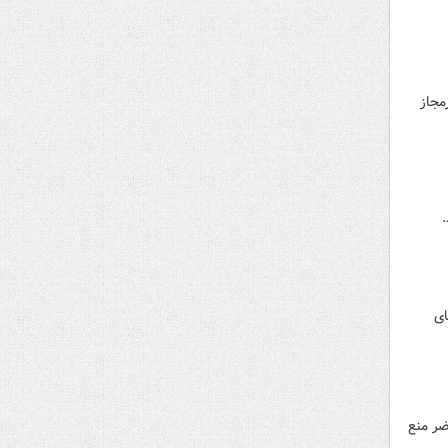
مجاز
ای
ضر منع