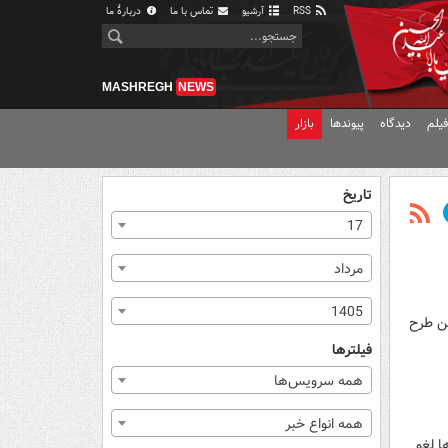
RSS
آرشیو
تماس با ما
دربارهٔ ما
MASHREGH
NEWS
یلم
دیدگاه
پیوندها
بازار
تاریخ
17
مرداد
1405
ین طرح
فیلترها
همه سرویس‌ها
همه انواع خبر
ا لغو