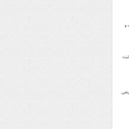
 و
ثبت
رنجی