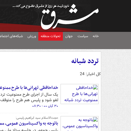
خانه
سیاست
جهان
تحولات منطقه
ورزش
شبکه‌های اجتماع
تردد شبانه
کل اخبار: 24
خداحافظی تهرانی‌ها با طرح ممنوع
یک سال از اجرای طرح ممنوعیت تردد
لغو شود و پلیس هم طرح را متوقف 
۳۰ آبان ۰۰ - ۰۸:۳۰
حجت‌الاسلام سید ابراهیم رئیسی:
باتوجه به واکسیناسیون عمومی، ممن
رئیس جمهور در جلسه ستاد ملی مبارز