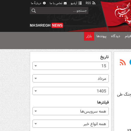
RSS
آرشیو
تماس با ما
دربارهٔ ما
MASHREGH
NEWS
یلم
دیدگاه
پیوندها
بازار
تاریخ
15
مرداد
1405
ختلف جنگ طی
فیلترها
همه سرویس‌ها
همه انواع خبر
شدن ۶۷۰ نظامی اوکراینی و مزدور خارجی و سرنگونی یک فروند جنگنده «سوخو ۲۴» طی ۲۴