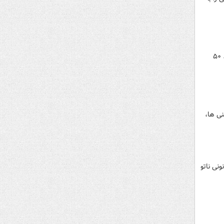
سخنگوی وزارت دفاع روسیه اعلام کرد که در جریان حمله موشکی موفقیت آمیز به مقر فرماندهان ارشد ارتش اوکراین، ۵۰
نی ها،
نی ناتو