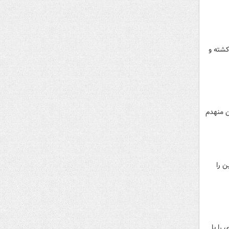
کشته و
وکراین منهدم
ن را
را با