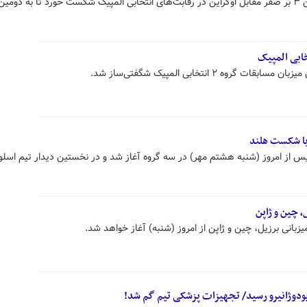
تیم ملی والیبال ایران با نتیجه سنگین ۳ بر صفر مقابل اوکراین در رقابت‌های انتخابی المپیک شکست خورد تا به د
ابی المپیک
ه ۲ انتخابی المپیک شگفتی‌ساز شد.
 با شکست هلند
ریس از امروز (شنبه هشتم مهر) در سه گروه آغاز شد و در نخستین دیدار تیم اسلو
یزبانی برزیل، چین و ژاپن از امروز (شنبه) آغاز خواهد شد.