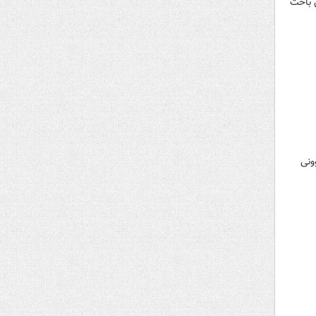
ومین باخت
ونی