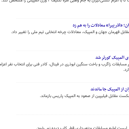
کشتی‌گیران به جام وهبی امره تکلیف ۲ وزن المپیکی را مشخص کند.
ن؛ «آذرپیرا» معادلات را به هم زد
بل قهرمان جهان و المپیک، معادلات چرخه انتخابی تیم ملی را تغییر داد.
ابقات زاگرب و باخت سنگین ابوذری در فینال، کادر فنی برای انتخاب نفر اعزام
د.
ران از المپیک جا ماندند
شکست مقابل فیلیپین از صعود به المپیک پاریس بازماند.
در لیست اولیه مسابقات وزنه‌برداری قطر کاپ دیده نمی‌شود.