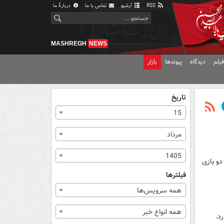
RSS
آرشیو
تماس با ما
دربارهٔ ما
MASHREGH
NEWS
یلم
دیدگاه
پیوندها
بازار
تاریخ
15
مرداد
1405
دو بازی
فیلترها
همه سرویس‌ها
همه انواع خبر
د.