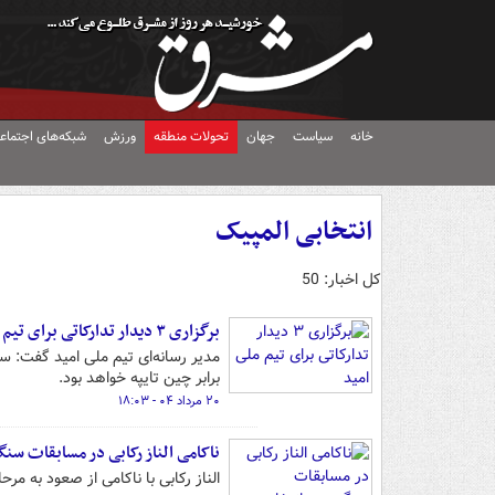
خانه
سیاست
جهان
تحولات منطقه
ورزش
شبکه‌های اجتماع
انتخابی المپیک
کل اخبار: 50
برگزاری ۳ دیدار تدارکاتی برای تیم ملی امید
مدیر رسانه‌ای تیم ملی امید گفت: سه
برابر چین تایپه خواهد بود.
۲۰ مرداد ۰۴ - ۱۸:۰۳
ناکامی الناز رکابی در مسابقات سن
الناز رکابی با ناکامی از صعود به م