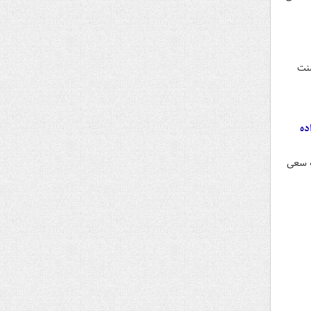
ورنمنت
ده
ه سعی