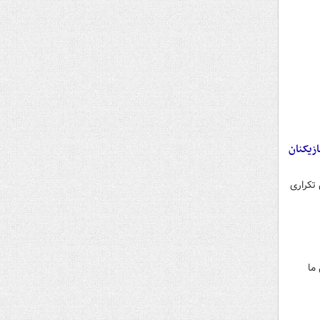
ازیکنان
نانش تکراری
ما