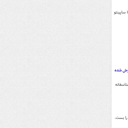
ساپینتو
روش شده
تاسفانه
را بست.