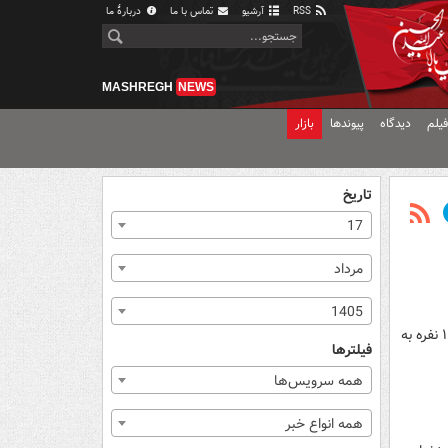
RSS
آرشیو
تماس با ما
دربارهٔ ما
MASHREGH
NEWS
یلم
دیدگاه
پیوندها
بازار
تاریخ
17
مرداد
1405
کارشناس فوتبال با بیان اینکه استقلال نمایش خوبی برابر شمس آذر از خود نشان نداد و حتی می رفت مقابل حریف ۱۰ نفره به
فیلترها
همه سرویس‌ها
همه انواع خبر