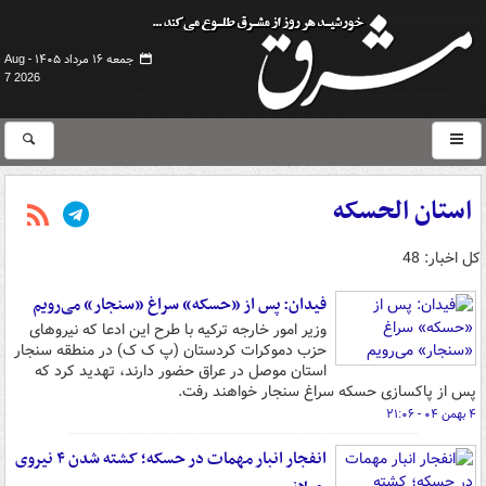
جمعه ۱۶ مرداد ۱۴۰۵ -
Aug
7 2026
استان الحسکه
کل اخبار: 48
فیدان: پس از «حسکه» سراغ «سنجار» می‌رویم
وزیر امور خارجه ترکیه با طرح این ادعا که نیروهای
حزب دموکرات کردستان (پ ک ک) در منطقه سنجار
استان موصل در عراق حضور دارند، تهدید کرد که
پس از پاکسازی حسکه سراغ سنجار خواهند رفت.
۴ بهمن ۰۴ - ۲۱:۰۶
انفجار انبار مهمات در حسکه؛ کشته شدن ۴ نیروی