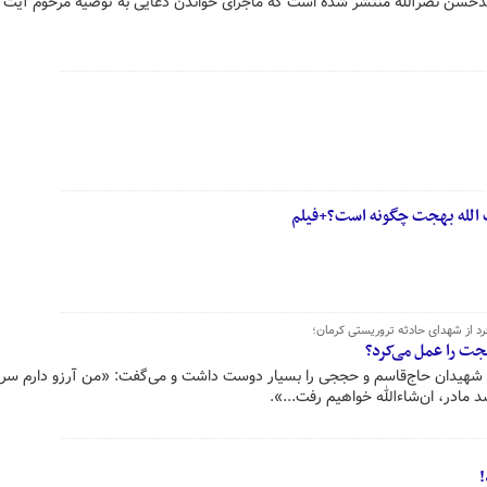
حسن نصرالله منتشر شده است که ماجرای خواندن دعایی به توصیه مرحوم آیت ا
یت الله بهجت چگونه است؟+فیلم
د از شهدای حادثه تروریستی کرمان؛
هجت را عمل می‌کرد؟
 شهیدان حاج‌قاسم و حججی را بسیار دوست داشت و می‌گفت: «من آرزو دارم سر م
 مادر، ان‌شاءالله خواهیم رفت...».