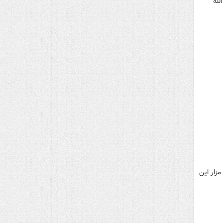
لله
زار این