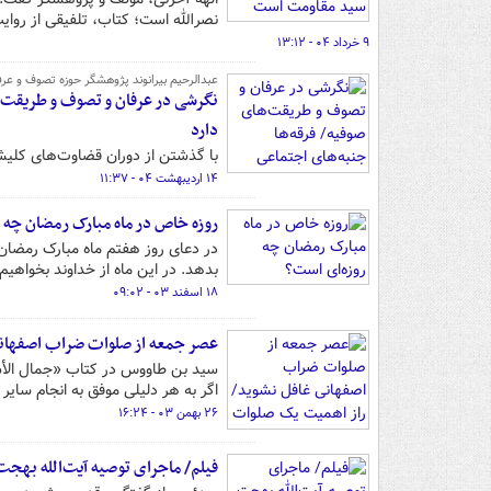
نصرالله است؛ کتاب، تلفیقی از روا
۹ خرداد ۰۴ - ۱۳:۱۲
عبدالرحیم بیرانوند پژوهشگر حوزه تصوف و عرف
نگرشی در عرفان و تصوف و طریقت‌ه
دارد
با گذشتن از دوران قضاوت‌های کلیش
۱۴ اردیبهشت ۰۴ - ۱۱:۳۷
روزه خاص در ماه مبارک رمضان چه 
در دعای روز هفتم ماه مبارک رمضان 
بدهد. در این ماه از خداوند بخواهیم
۱۸ اسفند ۰۳ - ۰۹:۰۲
عصر جمعه از صلوات ضراب اصفهانی
سید بن طاووس در کتاب «جمال الأس
اگر به هر دلیلی موفق به انجام سای
۲۶ بهمن ۰۳ - ۱۶:۲۴
فیلم/ ماجرای توصیه آیت‌الله بهجت