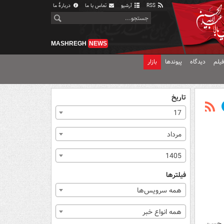
RSS
آرشیو
تماس با ما
دربارهٔ ما
MASHREGH
NEWS
یلم
دیدگاه
پیوندها
بازار
تاریخ
17
مرداد
1405
فیلترها
همه سرویس‌ها
همه انواع خبر
ز زبان سید حسن