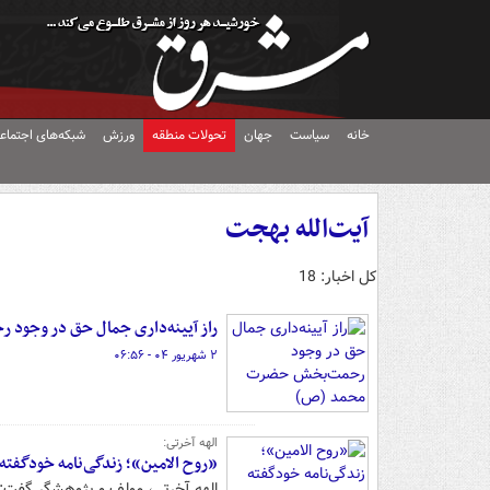
خانه
سیاست
جهان
تحولات منطقه
ورزش
شبکه‌های اجتماع
آیت‌الله بهجت
کل اخبار: 18
راز آیینه‌داری جمال حق در وجو
۲ شهریور ۰۴ - ۰۶:۵۶
الهه آخرتی:
«روح الامین»؛ زندگی‌نامه خودگفت