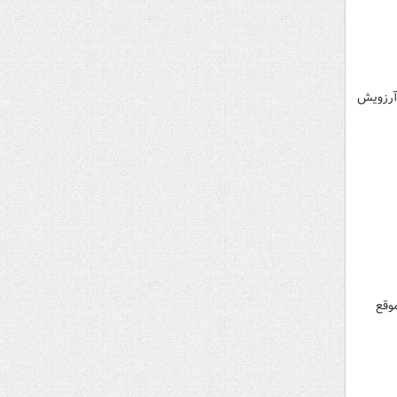
 آرزویش
وقع