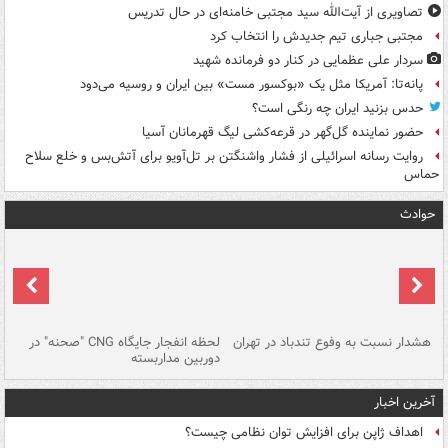
تصاویری از آیت‌الله سید مجتبی خامنه‌ای در حال تدریس
مجتبی جباری تیم جدیدش را انتخاب کرد
سردار علی عظمایی در کنار دو فرمانده شهید
پانه‌تا: آمریکا مثل یک «بوکسور مست» بین ایران و روسیه می‌دود
حدس بزنید ایران چه رنگی است؟
حضور نماینده گل‌گهر در قرعه‌کشی لیگ قهرمانان آسیا
روایت رسانه اسرائیلی از فشار واشنگتن بر تل‌آویو برای آتش‌بس و خلع سلاح
حماس
حوادث
ای
هشدار نسبت به وفوع تندباد در تهران
لحظه انفجار جایگاه CNG "صحنه" در
دس
دوربین مداربسته
ات
آخرین اخبار
اهداف ژاپن برای افزایش توان نظامی چیست؟