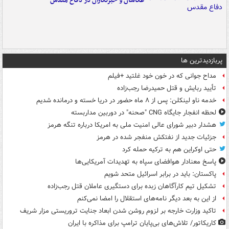
عکاسان و خبرنگاران در دفاع مقدس
پربازدیدترین ها
مداح جوانی که در خون خود غلتید +فیلم
تأیید ربایش و قتل حمیدرضا رجب‌زاده
خدمه ناو لینکلن: پس از ۸ ماه حضور در دریا خسته و درمانده‌ شدیم
لحظه انفجار جایگاه CNG "صحنه" در دوربین مداربسته
هشدار دبیر شورای عالی امنیت ملی به امریکا درباره تنگه هرمز
جزئیات جدید از نفتکش منفجر شده در هرمز
حتی اوکراین هم به ترکیه حمله کرد
پاسخ معنادار هوافضای سپاه به تهدیدات آمریکایی‌ها
پاکستان: باید در برابر اسرائیل متحد شویم
تشکیل تیم کارآگاهان زبده برای دستگیری عاملان قتل رجب‌زاده
از این به بعد دیگر نامه‌های استقلال را امضا نمی‌کنم
تاکید وزارت خارجه بر لزوم روشن شدن ابعاد جنایت تروریستی مزار شریف
کاریکاتور/ تلاش‌های بی‌پایان ترامپ برای مذاکره با ایران