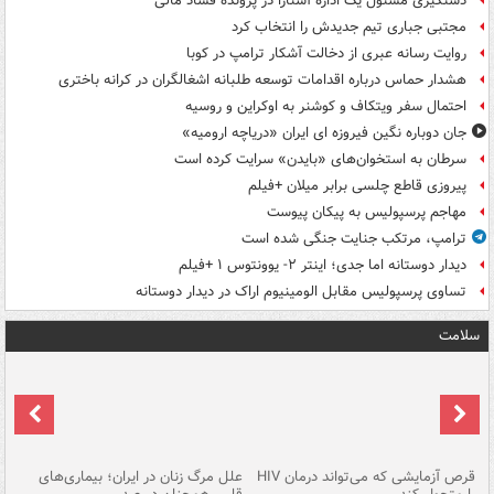
دستگیری مسئول یک اداره آستارا در پرونده فساد مالی
مجتبی جباری تیم جدیدش را انتخاب کرد
روایت رسانه عبری از دخالت آشکار ترامپ در کوبا
هشدار حماس درباره اقدامات توسعه طلبانه اشغالگران در کرانه باختری
احتمال سفر ویتکاف و کوشنر به اوکراین و روسیه
جان دوباره نگین فیروزه ای ایران «دریاچه ارومیه»
سرطان به استخوان‌های «بایدن» سرایت کرده است
پیروزی قاطع چلسی برابر میلان +فیلم
مهاجم پرسپولیس به پیکان پیوست
ترامپ، مرتکب جنایت جنگی شده است
دیدار دوستانه اما جدی؛ اینتر ۲- یوونتوس ۱ +فیلم
تساوی پرسپولیس مقابل الومینیوم اراک در دیدار دوستانه
سلامت
ر
قرص آزمایشی که می‌تواند درمان HIV
علل مرگ زنان در ایران؛ بیماری‌های
تن