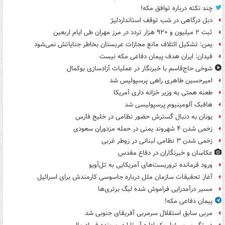
چند نکته درباره توافق مکه!
دبل درگاهی در شب توقف استانداردلیژ
ثبت ۲ میلیون و ۹۲۰ هزار تردد در مرز مهران طی ایام اربعین
یمن: تشکیل ائتلاف مانع مجازات عربستان بخاطر جنایاتش نمی‌شود
فیدان: ایران هدف پیمان دفاعی مکه نیست
شوخی حاج‌قاسم با خبرنگار در عملیات آزادسازی بوکمال
امیرحسین طاهری راهی پرسپولیس شد
طعنه همتی به وزیر خزانه داری آمریکا
هافبک آلومینیوم پرسپولیسی شد
یونان به دنبال گسترش حضور نظامی در خلیج فارس
زخمی شدن ۴ شهروند یمنی در حمله مزدوران سعودی
زخمی شدن ۳ نظامی لبنانی در زوطر غربی
عکاسان و خبرنگاران در دفاع مقدس
ورود فرمانده تروریست‌های آمریکایی به تل‌آویو
آغاز تحقیقات سازمان ملل درباره جاسوسی کارمندش برای اسرائیل
مسیر درآمدزایی فراموش شده لیگ برتری‌ها
پیمان دفاعی مکه!
مربی سابق استقلال سرمربی آفریقای جنوبی شد