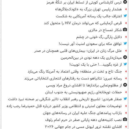
ترس کارشناس کویتی از تسلط ایران بر تنگۀ هرمز
هشدار پلیس تهران بزرگ به «کودک‌بلاگرها»
اعتراف جالب یک رسانه آمریکایی به شکست
قرص آزمایشی که می‌تواند درمان HIV را متحول کند
شکار تمساح در مالزی
دلایل پارگی رگ خونی در چشم
توافق مکه برای سعودی امنیت آور نیست!
علل مرگ زنان در ایران؛ بیماری‌های قلبی همچنان در صدر
میدان‌داری یک دهه نودی در بین‌الحرمین
از غزه بگویید...! حتی با یک توییت!
جنگ تاج و تخت در منطقه؛ وقتی اعتماد به آمریکا رنگ می‌بازد
رسانه عبری: نتانیاهو دست به رفتارهای انتحاری انتخاباتی می‌زند
از مظلوم‌نمایی براندازها تا افشای دروغ مراد ویسی
حملات توپخانه‌ای رژیم صهیونیستی به جنوب لبنان
صفار هرندی: تشییع تاریخی رهبر انقلاب تاثیر شگرفی بر صحنه نبرد داشت
توضیحات معاون امنیتی و انتظامی وزیر کشور درباره قتل حمیدرضا رجب زاده
بازتاب پیامدهای جنگ علیه ایران در رسانه‌های جهان
نصب کتیبه‌های دهه پایانی صفر در حرم امام رئوف
افشای نقشه ترور لیونل مسی در جام جهانی ۲۰۲۶