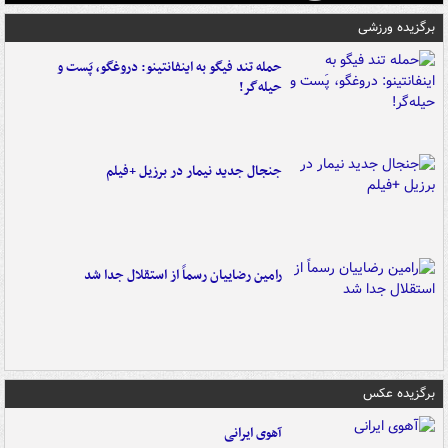
برگزیده ورزشی
حمله تند فیگو به اینفانتینو: دروغگو، پَست‌ و
حیله‌گر!
جنجال جدید نیمار در برزیل +فیلم
رامین رضاییان رسماً از استقلال جدا شد
برگزیده عکس
آهوی ایرانی