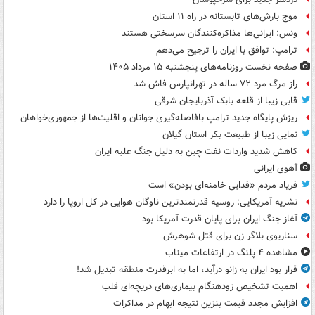
موج بارش‌های تابستانه در راه ۱۱ استان
ونس: ایرانی‌ها مذاکره‌کنندگان سرسختی هستند
ترامپ: توافق با ایران را ترجیح می‌دهم
صفحه نخست روزنامه‌های پنجشنبه ۱۵ مرداد ۱۴۰۵
راز مرگ مرد ۷۲ ساله در تهرانپارس فاش شد
قابی زیبا از قلعه بابک آذربایجان شرقی
ریزش پایگاه جدید ترامپ بافاصله‌گیری جوانان و اقلیت‌ها از جمهوری‌خواهان
نمایی زیبا از طبیعت بکر استان گیلان
کاهش شدید واردات نفت چین به دلیل جنگ علیه ایران
آهوی ایرانی
فریاد مردم «فدایی خامنه‌ای بودن» است
نشریه آمریکایی: روسیه قدرتمندترین ناوگان هوایی در کل اروپا را دارد
آغاز جنگ ایران برای پایان قدرت آمریکا بود
سناریوی بلاگر زن برای قتل شوهرش
مشاهده ۴ پلنگ در ارتفاعات میناب
قرار بود ایران به زانو درآید، اما به ابرقدرت منطقه تبدیل شد!
اهمیت تشخیص زودهنگام بیماری‌های دریچه‌ای قلب
افزایش مجدد قیمت بنزین نتیجه ابهام در مذاکرات