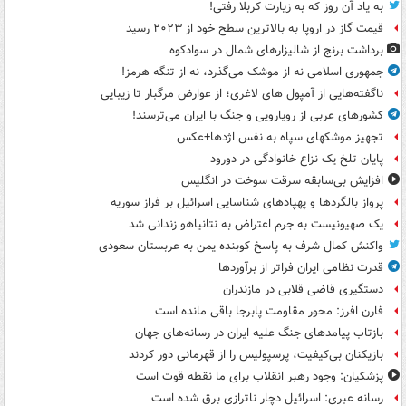
به یاد آن روز که به زیارت کربلا رفتی!
قیمت گاز در اروپا به بالاترین سطح خود از ۲۰۲۳ رسید
برداشت برنج از شالیزارهای شمال در سوادکوه
جمهوری اسلامی نه از موشک می‌گذرد، نه از تنگه هرمز!
ناگفته‌هایی از آمپول های لاغری؛ از عوارض مرگبار تا زیبایی
کشورهای عربی از رویارویی و جنگ با ایران می‌ترسند!
تجهیز موشکهای سپاه به نفس اژدها+عکس
پایان تلخ یک نزاع خانوادگی در دورود
افزایش بی‌سابقه سرقت سوخت در انگلیس
پرواز بالگردها و پهپادهای شناسایی اسرائیل بر فراز سوریه
یک صهیونیست به جرم اعتراض به نتانیاهو زندانی شد
واکنش کمال شرف به پاسخ کوبنده یمن به عربستان سعودی
قدرت نظامی ایران فراتر از برآوردها
دستگیری قاضی قلابی در مازندران
فارن افرز: محور مقاومت پابرجا باقی مانده است
بازتاب پیامدهای جنگ علیه ایران در رسانه‌های جهان
بازیکنان بی‌کیفیت، پرسپولیس را از قهرمانی دور کردند
پزشکیان: وجود رهبر انقلاب برای ما نقطه قوت است
رسانه عبری: اسرائیل دچار ناترازی برق شده است