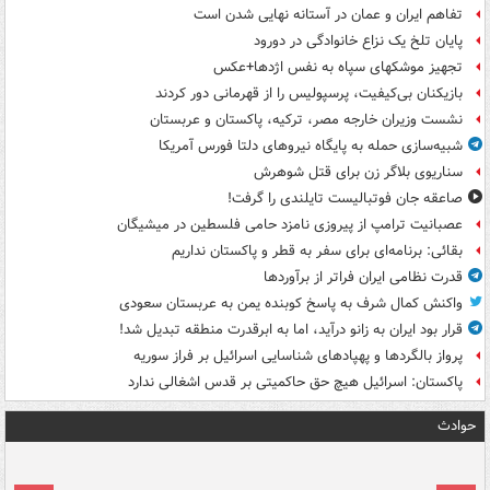
تفاهم ایران و عمان در آستانه نهایی شدن است
پایان تلخ یک نزاع خانوادگی در دورود
تجهیز موشکهای سپاه به نفس اژدها+عکس
بازیکنان بی‌کیفیت، پرسپولیس را از قهرمانی دور کردند
نشست وزیران خارجه مصر، ترکیه، پاکستان و عربستان
شبیه‌سازی حمله به پایگاه نیروهای دلتا فورس آمریکا
سناریوی بلاگر زن برای قتل شوهرش
صاعقه جان فوتبالیست تایلندی را گرفت!
عصبانیت ترامپ از پیروزی نامزد حامی فلسطین در میشیگان
بقائی: برنامه‌ای برای سفر به قطر و پاکستان نداریم
قدرت نظامی ایران فراتر از برآوردها
واکنش کمال شرف به پاسخ کوبنده یمن به عربستان سعودی
قرار بود ایران به زانو درآید، اما به ابرقدرت منطقه تبدیل شد!
پرواز بالگردها و پهپادهای شناسایی اسرائیل بر فراز سوریه
پاکستان: اسرائیل هیچ حق حاکمیتی بر قدس اشغالی ندارد
حوادث