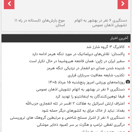
دستگیری ۶ نفر در بهشهر به اتهام
موج بارش‌های تابستانه در راه ۱۱
تشویش اذهان عمومی
استان
فا
آخرین اخبار
کالابرگ ۳ گروه شارژ شد
پاکستان: تلاش‌های دیپلماتیک در مورد تنگه هرمز ادامه دارد
سفیر ایران در ژاپن: همان فاجعه هیروشیما در حال تکرار است
شنیده شدن صدای دو انفجار در نزدیکی تنگه هرمز
تکذیب شایعه معافیت سربازان فراری
روزنامه‌های ورزشی امروز پنج‌شنبه ۱۵ مرداد ۱۴۰۵
دستگیری ۶ نفر در بهشهر به اتهام تشویش اذهان عمومی
فیفا توهین‌کنندگان به اینفانتینو را تهدید کرد
اعتراف ارتش اسرائیل به هلاکت ۲ افسر در تله انفجاری حزب‌الله
بغداد: نباید از خاک عراق به کشورهای دیگر حمله شود
دستگیری ۸ نفر از اشرار مسلح شاخص و مرتبطین گروهک های تروریستی
درگیری لفظی ترامپ و هگزث بر سر کمبود ذخایر موشکی
دردسر جدید برای سرخپوشان