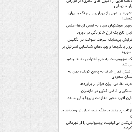
اگفته‌هایی از آمپول های لاغری؛ از عوارض
ار تا زیبایی
شورهای عربی از رویارویی و جنگ با ایران
رسند!
جهیز موشکهای سپاه به نفس اژدها+عکس
ایان تلخ یک نزاع خانوادگی در دورود
فزایش بی‌سابقه سرقت سوخت در انگلیس
رواز بالگردها و پهپادهای شناسایی اسرائیل بر
 سوریه
ک صهیونیست به جرم اعتراض به نتانیاهو
نی شد
اکنش کمال شرف به پاسخ کوبنده یمن به
ستان سعودی
درت نظامی ایران فراتر از برآوردها
ستگیری قاضی قلابی در مازندران
ارن افرز: محور مقاومت پابرجا باقی مانده
ازتاب پیامدهای جنگ علیه ایران در رسانه‌های
ن
ازیکنان بی‌کیفیت، پرسپولیس را از قهرمانی
کردند