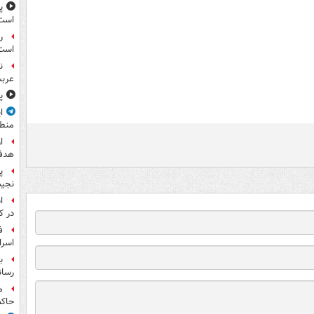
پ
است
ر
است
ن
عرب
پ
ا
منط
ا
هدف 
پ
نجیب
ا
در ک
ف
اسرا
ب
رسان
م
حاکم