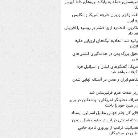
بیه‌سازی حمله به پایگاه نیروهای دلتا فورس
کا
فت وگوی وزیران خارجه آمریکا و انگلیس
ه ایران
اکرون: اتحادیه اروپا فشار بر روسیه را افزایش
د داد
یانیه تند اتحادیه لیگ‌های اروپایی علیه
نتینو
حول بزرگ یمن در هدف‌گیری کشتی‌های
دی
مریکا: گفتگوهای لبنان و اسرائیل فردا
گرفته خواهد شد!
فاهم ایران و عمان در آستانه نهایی شدن
زیر صمت عازم قرقیزستان شد
عتراف تحلیلگر آمریکایی؛ واشنگتن در برابر
ن راهبرد خود را باخت
قای گل جام جهانی مقابل اسرائیل ایستاد
ادثه امنیتی دریایی در جنوب شرقی عدن
صبانیت ترامپ از پیروزی نامزد حامی
طین در میشیگان