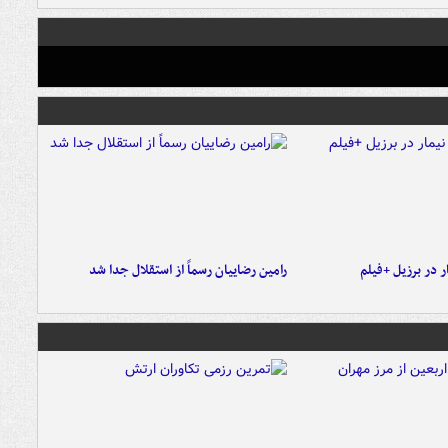
 در برزیل +فیلم
رامین رضاییان رسماً از استقلال جدا شد