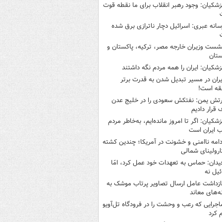
زشکیان: وجود رهبر انقلاب برای ما نقطه قوت
سانه عبری: اسرائیل دچار ناترازی برق شده
شست وزیران خارجه مصر، ترکیه، پاکستان و
ستان
زشکیان: ایران را همه مردم نگه داشتند
یران در مسیر تبدیل شدن به قدرت برتر
قه است!
رتش یمن: نفتکش سعودی را در خلیج عدن
قرار دادیم
زشکیان: اگر تا امروز مانده‌ایم، به‌خاطر مردم
 ایران است
دامه ناامنی و خشونت در آمریکا؛ چندین کشته
ارولینای شمالی
یدان: حماس به تعهدات خود عمل کرد، امّا
ئیل نه
ازداشت عامل ارسال تصاویر پرتاب موشک به
ه‌های معاند
اجرایی که رعب و وحشت را در فرودگاه تل‌آویو
 کرد