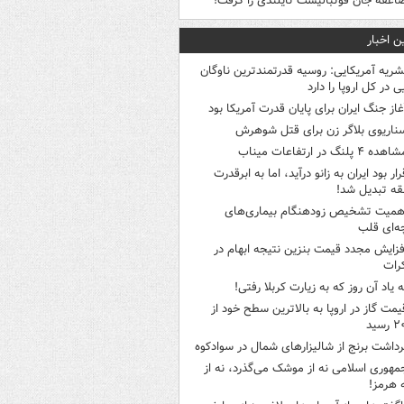
اعقه جان فوتبالیست تایلندی را گرفت!
ن اخبار
شریه آمریکایی: روسیه قدرتمندترین ناوگان
ی در کل اروپا را دارد
غاز جنگ ایران برای پایان قدرت آمریکا بود
ناریوی بلاگر زن برای قتل شوهرش
هده ۴ پلنگ در ارتفاعات میناب
رار بود ایران به زانو درآید، اما به ابرقدرت
ه تبدیل شد!
همیت تشخیص زودهنگام بیماری‌های
ه‌ای قلب
فزایش مجدد قیمت بنزین نتیجه ابهام در
رات
ه یاد آن روز که به زیارت کربلا رفتی!
یمت گاز در اروپا به بالاترین سطح خود از
سید
رداشت برنج از شالیزارهای شمال در سوادکوه
مهوری اسلامی نه از موشک می‌گذرد، نه از
 هرمز!