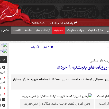
پنجشنبه ۱۵ مرداد ۱۴۰۵ -
Aug 6 2026
ی
دفاع و امنیت
جهاد و مقاومت
حسینیه
فرهنگ و هنر
جامعه
اقتصاد
عکس و ف
۳ نظر
چاپ
پربا
نامه‌های سیاسی
ه‌های پنجشنبه ۹ خرداد
ن
ترور
پ
رانیان عصبانی نیستند؛ جامعه عصبی است!؛ «معامله قرن» هرگز محقق
نجیب
آ
ر
ا
ار است
وطن امروز: قطعا فریب ترفند مذاکره را نمی‌خوریم
ل