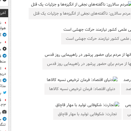
ص
آخری
مردم سالاری: ناگفته‌های نجفی از انگیزه‌ها و جزئیات یک قتل
ن
هوای
آ
ی علمی کشور نیازمند حرکت جهشی است
س
مشا
ق
منطق
ا از مردم برای حضور پرشور در راهپیمایی روز قدس
ا
دریچ
ا
مذاک
رصد
دنیای اقتصاد: فرمان ترخیص نسیه کالاها
ب
ق
۲۰۲۳ ر
ب
ی
تجارت: شکوفایی تولید با مهار قاچاق
ج
تنگه