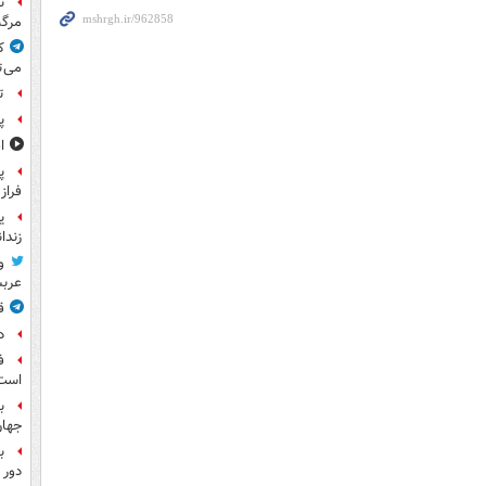
ن
مرگب
ک
می‌ت
ت
پ
ا
پ
فراز
ی
زندا
و
عرب
ق
د
ف
است
ب
جها
ب
دور 