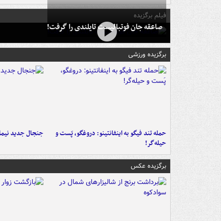
فیلم برگزیده
صاعقه جان فوتبالیست تایلندی را گرفت!
برگزیده ورزشی
حمله تند فیگو به اینفانتینو: دروغگو، پَست‌ و
جنجال جدید نیمار
حیله‌گر!
برگزیده عکس