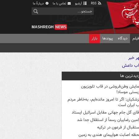
RSS
آرشیو
تماس با ما
دربارهٔ ما
MASHREGH
NEWS
یلم
دیدگاه
پیوندها
بازار
زدیدترین ها
مایش وطن‌فروشی در قاب تلویزیون
یستی موساد!
زشکیان: اگر تا امروز مانده‌ایم، به‌خاطر مردم
 ایران است
قای گل جام جهانی مقابل اسرائیل ایستاد
امین رضاییان رسماً از استقلال جدا شد
ستقبال از فرعون در ترکیه
حظه اصابت هواپیمای هندی به زمین