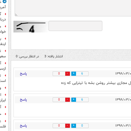
ش
آمری
گ
دربار
م
خواه
ب
اینفا
ت
سعو
انتشار یافته: 3
در انتظار بررسی: 0
آ
ازسر
پاسخ
0
6
ت
است
ذل مجازی بیشتر روشن بشه با تیترایی که زده
و
ا
پاسخ
ایرا
0
6
آ
ح
ع
پاسخ
0
0
فلس