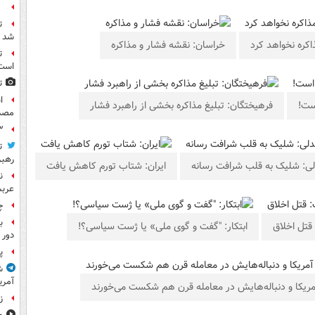
ع
ت
شد
اکره نخواهد کرد
خراسان: نقشه فشار و مذاکره
ت
است
ت
ست!
فرهیختگان: تبلیغ مذاکره بخشی از راهبرد فشار
مصد
۳ کاپیتان ایرا
ت
رهب
ی: شلیک به قلب شرافت رسانه
ایران: شتاب تورم کاهش یافت
ن
عرب
چ
ب
قتل اخلاق
ابتکار: "گفت و گوی ملی» یا ژست سیاسی؟!
دور 
پ
ش
آمری
یکا و دنباله‌هایش در معامله قرن هم شکست می‌خورند
ز