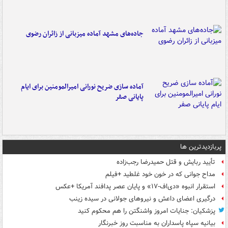
جاده‌های مشهد آماده میزبانی از زائران رضوی
آماده سازی ضریح نورانی امیرالمومنین برای ایام
پایانی صفر
پربازدیدترین ها
تأیید ربایش و قتل حمیدرضا رجب‌زاده
مداح جوانی که در خون خود غلطید +فیلم
استقرار انبوه «دی‌اف‑۱۷» و پایان عصر پدافند آمریکا +عکس
درگیری اعضای داعش و نیروهای جولانی در سیده زینب
پزشکیان: جنایات امروز واشنگتن را هم محکوم کنید
بیانیه سپاه پاسداران به مناسبت روز خبرنگار