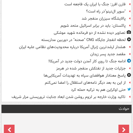
فارن افرز: جنگ با ایران یک فاجعه است
"سوپر ال‌نینو"در راه است؟
پالایشگاه سیزران منفجر شد
پاکستان: باید در برابر اسرائیل متحد شویم
تصاویر دیده‌ نشده از دو فرمانده شهید موشکی
لحظه انفجار جایگاه CNG "صحنه" در دوربین مداربسته
هشدار ارشدترین ژنرال آمریکا درباره محدودیت‌های نظامی علیه ایران
مقصد جدید پسر زیدان
ادامه جنگ تا روی کار آمدن دولت جدید در آمریکا!
جزئیات جدید از نفتکش منفجر شده در هرمز
پاسخ معنادار هوافضای سپاه به تهدیدات آمریکایی‌ها
از این به بعد دیگر نامه‌های استقلال را امضا نمی‌کنم
حتی اوکراین هم به ترکیه حمله کرد
تاکید وزارت خارجه بر لزوم روشن شدن ابعاد جنایت تروریستی مزار شریف
حوادث