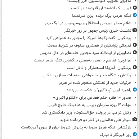
ماجرای تصویب کنوانسیون خزر چیست؟
فوران یک آتشفشان قدرتمند در کلمبیا
تنگه هرمز، برگ برنده ایران قدرتمند!
اعلام محل میزبانی استقلال و پرسپولیس در لیگ برتر
نشست خبری رئیس جمهور در روز خبرنگار
پزشکیان: گفت‌وگوها آمریکا را مجبور به همراهی کرد
قدردانی پزشکیان از همکاری صنوف در شرایط سخت
تصاویری از آیت‌الله سید مجتبی خامنه‌ای در حال تدریس
عراقچی: تفاهم با عمان به‌معنی بازگشایی تنگه هرمز نیست
پزشکیان: آمریکا استعمارگر و قاتل است
واکنش باشگاه خیبر به حواشی صفحات مجازی +عکس
جزئیات جدید از نفتکش منفجر شده در هرمز
راهبرد ایران "پنتاگون" را شکست می‌دهد
صدور ۱۰ فقره حکم قصاص برای «کلثوم اکبری»
مهلت ۳ روزه سازمان بورس به هلدینگ خلیج فارس
وکیل ترامپ در پرونده حق‌السکوت، وزیر دادگستری شد
سردار علی عظمایی در کنار دو فرمانده شهید
بازگشایی تنگه هرمز منوط به پذیرش شروط ایران از سوی آمریکاست
روز خبرنگار نامبارک!