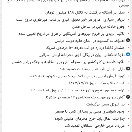
روایت رسانه اسرائیلی از فشار واشنگتن بر تل‌آویو برای آتش‌بس و خلع سلاح
حماس
سکه در آستانه بازگشت به کانال ۱۸۸ میلیون تومان
دریادار سیاری: امروز هر خبر دقیق، تیری بر قلب امپراطوری دروغ است
وقوع حادثه دریایی در ساحل عمان
تاکید الزیدی بر خروج نیروهای آمریکایی از عراق در تاریخ تعیین شده
اعتراضات گسترده در آلمان علیه دولت مرتس
هشدار کانادا درباره عواقب تعرفه ۵۰ درصدی آمریکا
نفوذ اطلاعاتی ایران در یگان فوق محرمانه ارتش اسرائیل!
تأکید دادستان کل کشور بر انسجام ملی برای مقابله با جنگ روانی دشمن
باران مهمان تابستانی ارتفاعات دماوند شد
کوبا: فرمان اجرایی ترامپ باعث ایجاد بحران بشردوستانه شده
قیمت طلا و سکه امروز ۱۴۰۵/۰۵/۱۷
ترامپ مجبور به پس‌دادن ۱۰۰ میلیارد دلار از پول تعرفه‌ها شد
آتش سوزی مهیب یک ساختمان ۱۲ طبقه در جاکارتا
پدر لیونل مسی درگذشت
وجود شواهدی مبنی بر بمباران لامرد با فسفر
چرا بیت المال باید خرج مجرمان امنیتی شود؟
قرارداد مربی خارجی استقلال تمدید شد