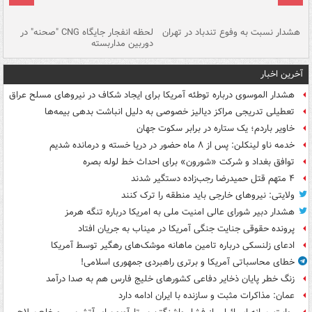
ای
هشدار نسبت به وفوع تندباد در تهران
لحظه انفجار جایگاه CNG "صحنه" در
دس
دوربین مداربسته
ات
آخرین اخبار
هشدار الموسوی درباره توطئه آمریکا برای ایجاد شکاف در نیروهای مسلح عراق
تعطیلی تدریجی مراکز دیالیز خصوصی به دلیل انباشت بدهی بیمه‌ها
خاویر باردم؛ یک ستاره در برابر سکوت جهان
خدمه ناو لینکلن: پس از ۸ ماه حضور در دریا خسته و درمانده‌ شدیم
توافق بغداد و شرکت «شورون» برای احداث خط لوله بصره
۴ متهم قتل حمیدرضا رجب‌زاده دستگیر شدند
ولایتی: نیروهای خارجی باید منطقه را ترک کنند
هشدار دبیر شورای عالی امنیت ملی به امریکا درباره تنگه هرمز
پرونده حقوقی جنایت جنگی آمریکا در میناب به جریان افتاد
ادعای زلنسکی درباره تامین ماهانه موشک‌های رهگیر توسط آمریکا
خطای محاسباتی آمریکا و برتری راهبردی جمهوری اسلامی!
زنگ خطر پایان ذخایر دفاعی کشورهای خلیج فارس هم به صدا درآمد
عمان: مذاکرات مثبت و سازنده با ایران ادامه دارد