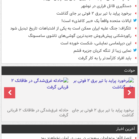
دستگیری قاتل فراری در نوشهر
برخورد پراید با تیر برق ۲ فوتی بر جای گذاشت
ایالات متحده واقعاً یک «ببر کاغذی» است!
تلگراف: جنگ علیه ایران ممکن است به یکی از اشتباهات تاریخ تبدیل شود
رکوردشکنی پیش‌فروش جدیدترین گوشی‌های تاشوی سامسونگ
این دیپلماسی نمایشی، شکست خورده است
نمایی زیبا از تنگه کریان جزیره قشم
باید افراد کارآمدتر را به کار گرفت
حوادث
برخورد پراید با تیر برق ۲ فوتی بر جای
حادثه غرق‌شدگی در طاقانک ۲ قربانی
پد
گذاشت
گرفت
جس
آخرین اخبار
انصارالله: متجاوزان سعودی در یمن در امان نخواهند بود