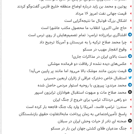
پوتین و محمد بن زاید درباره اوضاع منطقه خلیج فارس گفت‌وگو کردند
قیمت جهانی نفت امروز ۱۶ مرداد
اشکال بزرگ فوتبال ما نتیجه‌گرایی است
حاج علی اکبری: انقلاب ما محصول مکتب عاشورا است
افشاگری برادرزاده ترامپ: تمام تصمیم‌هایش از روی ترس است
چرا محمد صلاح ترکیه را به عربستان و آمریکا ترجیح داد
وقوع انفجار مهیب در مسکو
دست بالای ایران در مذاکرات جاری!
عکس‌های دیده نشده از رفاقت دو فرمانده‌ موشکی
قیمت بنزین مانند موشک بالا می‌رود اما مانند پر پایین می‌آید!
استقبال خاص دخترک عراقی از زائران اربعین حسینی
محمد مرندی: پیروزی با روحیه استوار مردمی حاصل شده
محمد صلاح مات و مبهوت استقبال هواداران ترابزون اسپور
دو راهی دردناک ترامپ برای خروج از جنگ ایران
سندرز: ترامپ فاسد، آمریکا را وارد یک جنگ فاجعه بار کرده است
پاسخ تأمین‌اجتماعی به زمان پرداخت مابه‌التفاوت حقوق بازنشستگان
صحنه ای نادر از حیات وحش ایران در سبلان
جنگ مدعیان طلای کشتی جهان این بار در مسکو