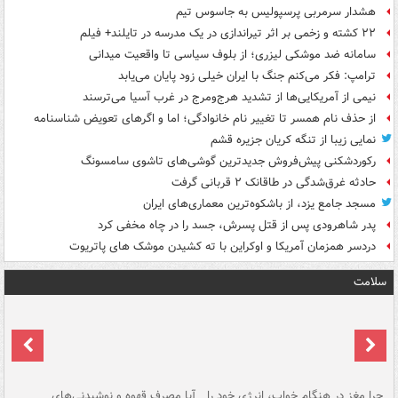
هشدار سرمربی پرسپولیس به جاسوس تیم
۲۲ کشته و زخمی بر اثر تیراندازی در یک مدرسه در تایلند+ فیلم
سامانه ضد موشکی لیزری؛ از بلوف سیاسی تا واقعیت میدانی
ترامپ: فکر می‌کنم جنگ با ایران خیلی زود پایان می‌یابد
نیمی از آمریکایی‌ها از تشدید هرج‌ومرج در غرب آسیا می‌ترسند
از حذف نام همسر تا تغییر نام خانوادگی؛ اما و اگرهای تعویض شناسنامه
نمایی زیبا از تنگه کریان جزیره قشم
رکوردشکنی پیش‌فروش جدیدترین گوشی‌های تاشوی سامسونگ
حادثه غرق‌شدگی در طاقانک ۲ قربانی گرفت
مسجد جامع یزد، از باشکوه‌ترین معماری‌های ایران
پدر شاهرودی پس از قتل پسرش، جسد را در چاه مخفی کرد
دردسر همزمان آمریکا و اوکراین با ته کشیدن موشک های پاتریوت
سلامت
ت
چرا مغز در هنگام خواب، انرژی خود را
آیا مصرف قهوه و نوشیدنی‌های
چر