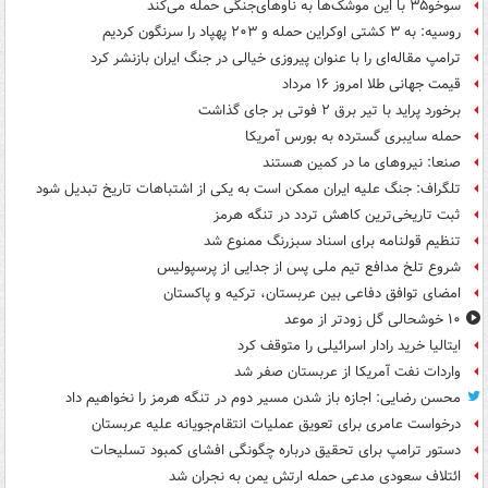
سوخو۳۵ با این موشک‌ها به ناوهای‌جنگی حمله می‌کند
روسیه: به ۳ کشتی اوکراین حمله و ۲۰۳ پهپاد را سرنگون کردیم
ترامپ مقاله‌ای را با عنوان پیروزی خیالی در جنگ ایران بازنشر کرد
قیمت جهانی طلا امروز ۱۶ مرداد
برخورد پراید با تیر برق ۲ فوتی بر جای گذاشت
حمله سایبری گسترده به بورس آمریکا
صنعا: نیروهای ما در کمین‌ هستند
تلگراف: جنگ علیه ایران ممکن است به یکی از اشتباهات تاریخ تبدیل شود
ثبت تاریخی‌ترین کاهش تردد در تنگه هرمز
تنظیم قولنامه برای اسناد سبزرنگ ممنوع شد
شروع تلخ مدافع تیم ملی پس از جدایی از پرسپولیس
امضای توافق دفاعی بین عربستان، ترکیه و پاکستان
۱۰ خوشحالی گل زودتر از موعد
ایتالیا خرید رادار اسرائیلی را متوقف کرد
واردات نفت آمریکا از عربستان صفر شد
محسن رضایی: اجازه باز شدن مسیر دوم در تنگه هرمز را نخواهیم داد
درخواست عامری برای تعویق عملیات انتقام‌جویانه علیه عربستان
دستور ترامپ برای تحقیق درباره چگونگی افشای کمبود تسلیحات
ائتلاف سعودی مدعی حمله ارتش یمن به نجران شد