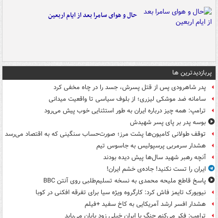
حال و هوای سامرا بعد از ایام اربعین
پربازدیدترین ها
پدر شاهرودی پس از قتل پسرش، جسد را در چاه مخفی کرد
سامانه ضد موشکی لیزری؛ از بلوف سیاسی تا واقعیت میدانی
ترامپ: همه چیز درباره ایران به طور استثنایی خوب پیش می‌رود
بوسه‌ پدر بر پای پسر شهیدش
توقف طولانی کامیون‌ها پشت مرز؛ صورت‌حساب سنگینی که به اقتصاد می‌رسد
هشدار سرمربی پرسپولیس به جاسوس تیم
آنچه رهبر شهید سال‌ها پیش دیده بودند
ایران را تست نکنید! جاده‌ی خشم ایران!
پاسخ قاطع ملیحه محمدی به نسخه تسلیم‌طلبی روی آنتن BBC
نیویورک تایمز فاش کرد: کارگروه ویژه سیا برای تفرقه افکنی در کوبا
هشدار افسر ارشد آمریکایی به کاخ سفید +فیلم
ترامپ: فکر می‌کنم جنگ با ایران خیلی زود پایان می‌یابد