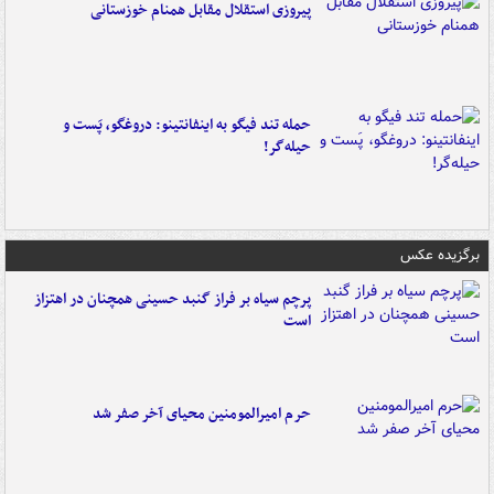
پیروزی استقلال مقابل همنام خوزستانی
حمله تند فیگو به اینفانتینو: دروغگو، پَست‌ و
حیله‌گر!
برگزیده عکس
پرچم سیاه بر فراز گنبد حسینی همچنان در اهتزاز
است
حرم امیرالمومنین محیای آخر صفر شد