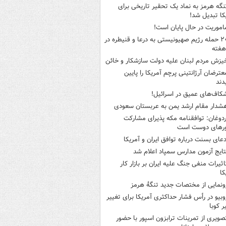
نگه هرمز به نماد یک تحقیر تاریخی برای
کا تبدیل شد!
اموریت در حال پایان است!
۲۰ حمله رژیم صهیونیستی به درعا و قنیطره در
هفته
یزش مردم لبنان علیه دولت سازشکار و خائن
عترضان آرژانتینی پرچم آمریکا را پایین
دند
کاف‌های عمیق در اسرائیل!
شدار مقام ارشد یمن به عربستان سعودی
ردوغان: توافقنامه مکه پذیرای مشارکت
رهای دوست است
دعای بسنت درباره توافق ایران و آمریکا
تایج آزمون مدارس سمپاد اعلام شد
اثیرات منفی جنگ علیه ایران بر بازار کار
کا
ونمایی از مختصات جدید تنگۀ هرمز
وبیو در رأس فشار حداکثری آمریکا برای تغییر
 کوبا
صویری از تمرینات ترابزون اسپور با حضور