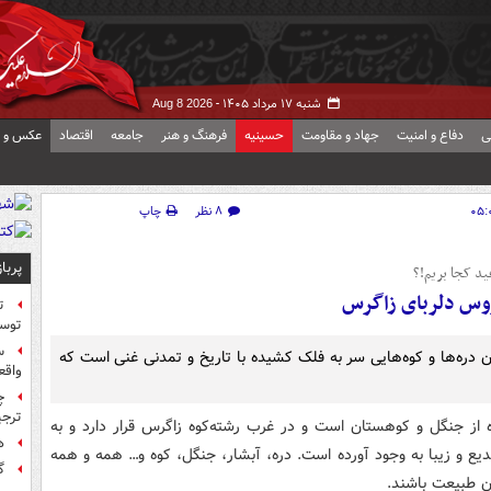
شنبه ۱۷ مرداد ۱۴۰۵ -
Aug 8 2026
ی
دفاع و امنیت
جهاد و مقاومت
حسینیه
فرهنگ و هنر
جامعه
اقتصاد
عکس و ف
۸ نظر
چاپ
پربا
ید کجا بریم!؟
س دلربای زاگرس
ت
توس
س
 دره‌ها و کوه‌هایی سر به فلک کشیده با تاریخ و تمدنی غنی است که
واقع
چ
ترجی
 از جنگل و کوهستان است و در غرب رشته‌کوه زاگرس قرار دارد و به
ه
ع و زیبا به وجود آورده است. دره‌، آبشار، جنگل، کوه و… همه و همه
گ
 طبیعت باشند.‌