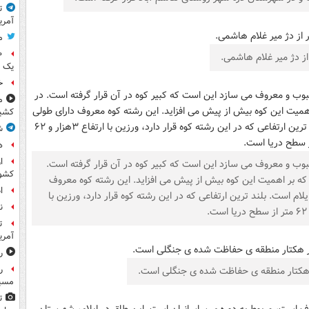
ت
آمری
م
از دژ میر غلام هاشمی.
یک 
خ
م
کشی
ش
ه
ا
بوب و معروف می سازد این است که کبیر کوه در آن قرار گرفته است.
کشو
که بر اهمیت این کوه بیش از پیش می افزاید. این رشته کوه معروف
ا
 شرقی ایلام است. بلند ترین ارتفاعی که در این رشته کوه قرار دارد، ورزین با
ن
ت
آمری
ر
ر
مسیر
ت