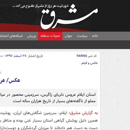
خانه
سیاست
جهان
تحولات منطقه
ورزش
شبکه‌های اجتماع
کد خبر
944966
تاریخ انتشار:
۲۷ اسفند ۱۳۹۷ - ۰۵:۰۰
عکس و فیلم
ع
عکس/ عرو
استان ایلام عروس دلربای زاگرس، سرزمینی محصور در میان
مملو از ناگفته‌های بسیار از تاریخ هزاران ساله است.
به گزارش مشرق؛
ایلام، سرزمین شگفتی‌های ایران، پوشیده
همین دلیل پوشش گیاهی استان بسیار غنی بوده و مناظر بدی
دست به دست هم داده‌اند تا میزبان گردشگران و دوست‌داران