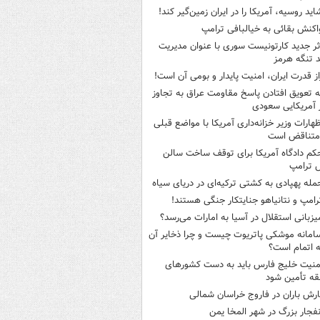
اید روسیه، آمریکا را در ایران زمین‌گیر کند!
اکنش بقائی به خیالبافی ترامپ
ثر جدید کارتونیست سوری با عنوان مدیریت
 تنگه هرمز
از قدرت ایران، امنیت پایدار و بومی آن است!
ه تعویق افتادن پاسخ مقاومت عراق به تجاوز
 آمریکایی سعودی
ظهارات وزیر خزانه‌داری آمریکا با مواضع قبلی
متناقض است
کم دادگاه آمریکا برای توقف ساخت سالن
 ترامپ
مله پهپادی به کشتی ترکیه‌ای در دریای سیاه
رامپ و نتانیاهو جنایتکار جنگی هستند!
یزبانی استقلال در آسیا به امارات می‌رسد؟
امانه موشکی پاتریوت چیست و چرا ذخایر آن
ه اتمام است؟
منیت خلیج فارس باید به دست کشورهای
ه تأمین شود
ارش باران در فاروج خراسان شمالی
نفجار بزرگ در شهر المخا یمن