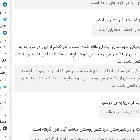
ن را در خود جای داده است.
ش
و
ا
جدید
 غار خفاش دهلُران ایلام.
ر
ب
اخیر
ا
وی 
ح
زدیکی شهرستان آبدانان واقع شده است و هر کدام از این دو دریاچه به
رقص
دریاچه ی بالا و پایین دست تقسیم شده اند. عمق هر کدام به بیش از ۲۰ متر می رسد. این دو دریاچه توسط یک کانال ۱۰ متری
ح
 متصل شده اند.
ت
م
س
رو ب
ا از دریاچه ی دوقلو.
ا
منطق
ب
ا
ت و در شهرستان دره شهر روستای هاشم آباد قرار گرفته است.