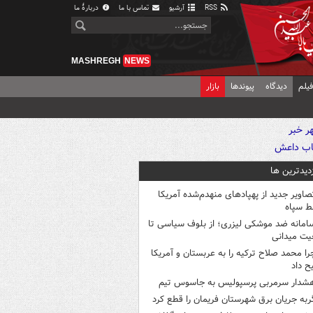
RSS
آرشیو
تماس با ما
دربارهٔ ما
MASHREGH
NEWS
یلم
دیدگاه
پیوندها
بازار
زدیدترین ها
صاویر جدید از پهپادهای منهدم‌شده آمریکا
ط سپاه
امانه ضد موشکی لیزری؛ از بلوف سیاسی تا
یت میدانی
را محمد صلاح ترکیه را به عربستان و آمریکا
ح داد
شدار سرمربی پرسپولیس به جاسوس تیم
ربه جریان برق شهرستان فریمان را قطع کرد