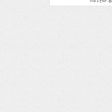
چ، صلاح و اونانا