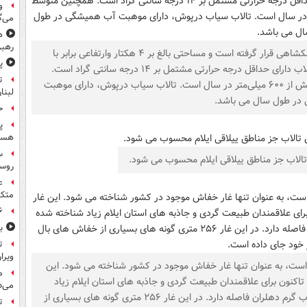
و
می‌گ
ه
رهبر
تالاب سیاب درپوش در قسمت جنوب غربی در بخش ملکشاهی قرار گرفته است و مساحتی بالغ بر ۴ هکتار وارتفاعی برابر با
پ
۲۷۴۰ متر از سطح دریا های آزاد را دارا می باشد. این تالاب دارای حداقل درجه حرارتی مشتمل بر ۱۴ درجه سانتی گراد است.
ت
همچنین متوسط میزان بارندگی سالیانه این تالاب چیزی بیش از ۶۰۰ میلی‌متر در سال است. تالاب سیاب درپوش، دارای موهبت
لبنا
در طول سال می باشد.
حمله
پ
هست
س
تالاب جز مناطق ییلاقی ایلام محسوب می شود.
روسی
ع
متکی
۶ فوتی و ۵ مصدوم بر ا
ب
ت
ویرا
است، به عنوان تنها غار خفاش موجود در کشور شناخته می شود. این
م
تاکنون برای علاقمندان طبیعت گردی و جاذبه های استان ایلام زیاد
می‌د
شناخته شده نیست. غار خفاش ۱ کیلومتر از چشمه های آب گرم دهلران فاصله دارد. در این غار ۲۵۶ متری گونه های بسیاری از
ت