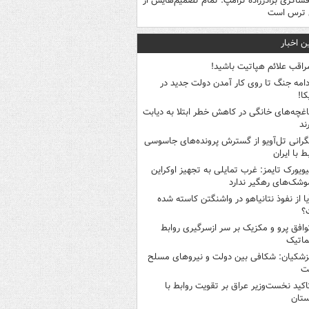
فشاگری برادرزاده ترامپ: تمام تصمیم‌هایش از
 ترس است
ن اخبار
راقب علائم هپاتیت باشید!
دامه جنگ تا روی کار آمدن دولت جدید در
کا!
اغچه‌های خانگی در کاهش خطر ابتلا به دیابت
ند
گرانی تل‌آویو از گسترش پرونده‌های جاسوسی
ط با ایران
یویورک تایمز: غرب تمایلی به تجهیز اوکراین
وشک‌های رهگیر ندارد
یا از نفوذ نتانیاهو در واشنگتن کاسته شده
؟
وافق پرو و مکزیک بر سر ازسرگیری روابط
ماتیک
زشکیان: شکافی بین دولت و نیروهای مسلح
ت
اکید نخست‌وزیر عراق بر تقویت روابط با
ستان