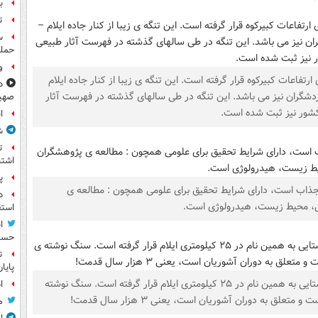
بر
ت
حمله
و
 ارتفاعات کبیرکوه قرار گرفته است. این تنگه ی زیبا از کنار جاده ایلام
د
گردشگران نیز می باشد. این تنگه در طی سالهای گذشته در فهرست آثار
صهی
شور نیز ثبت شده است.
ا
ش
ت
اشتب
پ
ار جذاب است، دارای شرایط تحقیق برای علومی همچون : مطالعه ی
د
ی، محیط زیست، هیدرولوژی است.
استق
ا
حسی
ت
پایا
از آثار قدیمی و تاریخی ایلام، گل گل است که در کنار روستایی به همین نام در ۲۵ کیلومتری ایلام قرار گرفته است. سنگ نوشته
ا
 به دوران آشوریان است، یعنی ۳ هزار سال قدمت!
م