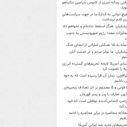
قتی رسانه عبری از کابوس بنیامین نتانیاهو
وید
یچ دولتی به اندازۀ ما در جهت سیاست‌های
ی قدم برنداشت
زشکیان: هرگز استعفا نداده‌ام و نخواهم داد
جاوزات مجدد رژیم صهیونیستی به جنوب
ن
 به ۱۵ نفتکش‌ اماراتی از ابتدای جنگ
زشکیان: ما نوکر مردم و در خدمت آنان
یم
نای آمریکا لایحه تحریم‌های گسترده انرژی
ه را تصویب کرد
راقچی: زمان آن فرا رسیده است که به خود
 باشیم
ثر تصادف زنجیره‌ای
دون تعارف با پدر و پسر قهرمان
رامپ التماس‌کننده توافقی است که خود
ن کرد
عادله محاصره در برابر محاصره را ادامه
هیم
حریم‌های جدید ضد ایرانی آمریکا