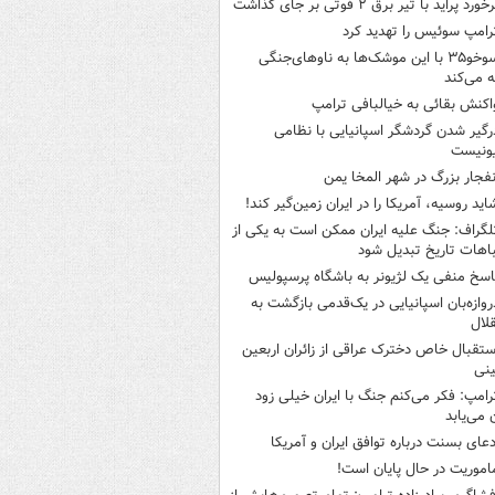
خورد پراید با تیر برق ۲ فوتی بر جای گذاشت
رامپ سوئیس را تهدید کرد
سوخو۳۵ با این موشک‌ها به ناوهای‌جنگی
 می‌کند
اکنش بقائی به خیالبافی ترامپ
رگیر شدن گردشگر اسپانیایی با نظامی
ونیست
نفجار بزرگ در شهر المخا یمن
اید روسیه، آمریکا را در ایران زمین‌گیر کند!
لگراف: جنگ علیه ایران ممکن است به یکی از
اهات تاریخ تبدیل شود
اسخ منفی یک لژیونر به باشگاه پرسپولیس
روازه‌بان اسپانیایی در یک‌قدمی بازگشت به
لال
ستقبال خاص دخترک عراقی از زائران اربعین
نی
رامپ: فکر می‌کنم جنگ با ایران خیلی زود
ن می‌یابد
دعای بسنت درباره توافق ایران و آمریکا
اموریت در حال پایان است!