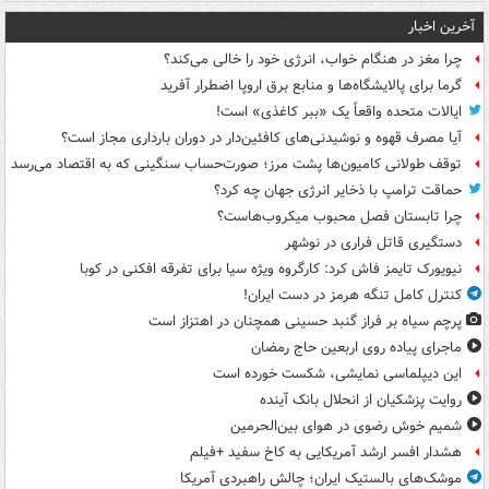
آخرین اخبار
چرا مغز در هنگام خواب، انرژی خود را خالی می‌کند؟
گرما برای پالایشگاه‌ها و منابع برق اروپا اضطرار آفرید
ایالات متحده واقعاً یک «ببر کاغذی» است!
آیا مصرف قهوه و نوشیدنی‌های کافئین‌دار در دوران بارداری مجاز است؟
توقف طولانی کامیون‌ها پشت مرز؛ صورت‌حساب سنگینی که به اقتصاد می‌رسد
حماقت ترامپ با ذخایر انرژی جهان چه کرد؟
چرا تابستان فصل محبوب میکروب‌هاست؟
دستگیری قاتل فراری در نوشهر
نیویورک تایمز فاش کرد: کارگروه ویژه سیا برای تفرقه افکنی در کوبا
کنترل کامل تنگه هرمز در دست ایران!
پرچم سیاه بر فراز گنبد حسینی همچنان در اهتزاز است
ماجرای پیاده روی اربعین حاج رمضان
این دیپلماسی نمایشی، شکست خورده است
روایت پزشکیان از انحلال بانک آینده
شمیم خوش رضوی در هوای بین‌الحرمین
هشدار افسر ارشد آمریکایی به کاخ سفید +فیلم
موشک‌های بالستیک ایران؛ چالش راهبردی آمریکا