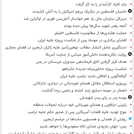
باید افراد کارآمدتر را به کار گرفت
حامیان فلسطین در مکزیک پرچم اسرائیل را به آتش کشیدند
دبیرکل سازمان ملل باز هم خواستار آتش‌بس فوری در اوکراین شد
آنچه رهبر شهید سال‌ها پیش دیده بودند
حمایت هلندی‌ها از مظلومیت فلسطین +فیلم
افشای برکناری در موساد پس از شکست پروژه علیه ایران
دستگیری عامل انتشار مطالب توهین‌آمیز علیه زائران اربعین در فضای مجازی
روایت تکان‌دهنده دانش‌آموز مینابی از جنایت آمریکا
هدف قرار گرفتن اتاق‌ فرماندهی مزدوران عربستان در یمن
شکست پروژه «خاورمیانه جدید» نتانیاهو
گزافه‌گویی و لفاظی جدید ترامپ علیه ایران
پیروزی استقلال مقابل همنام خوزستانی در دیداری تدارکاتی
انفجار در حومه دمشق چند کشته و زخمی برجا گذاشت
بوسه‌ پدر بر پای پسر شهیدش
رایزنی عراقچی و همتای موریتانی خود درباره تحولات منطقه
موج تهدید علیه قضات آمریکایی پس از صدور حکم علیه ترامپ
روایتی از همدلی و همسویی ملت‌ها در مراسم اربعین
یمن: جهان به‌زودی صدای ناله سعودی‌ها را خواهد شنید
یونیفل: ارتش اسرائیل در یک روز ۱۱۳ توپ به جنوب لبنان شلیک کرده است