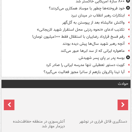
۸۰۰ سازۀ آمریکایی خاکستر شد
خود فروخته‌ها چطور با موساد همکاری می‌کردند؟
ابتکارات رهبر انقلاب در میدان نبرد
واکنش عالیشاه بعد از پیوستن به گل‌گهر
تکذیب ادعای «نحوه ردزنی محل استقرار شهید لاریجانی»
رقم فسخ قرارداد رضاییان با استقلال فقط ۱۰۰میلیون تومان!
آنچه رهبر شهید سال‌ها پیش دیده بودند
ماهواره ایرانی که از سد ابرها عبور می‌کند
بوسه‌ پدر بر پای پسر شهیدش
کویت دستور تعطیلی تنها مدرسه ایرانی را صادر کرد
آیا تینا پاکروان بازهم از ساترا مجوز فعالیت می‌گیرد؟
حوادث
دستگیری قاتل فراری در نوشهر
آتش‌سوزی در منطقه حفاظت‌شده
دیزمار مهار شد
مص