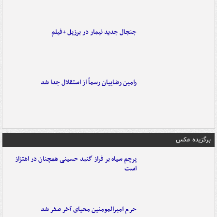
جنجال جدید نیمار در برزیل +فیلم
رامین رضاییان رسماً از استقلال جدا شد
برگزیده عکس
پرچم سیاه بر فراز گنبد حسینی همچنان در اهتزاز
است
حرم امیرالمومنین محیای آخر صفر شد