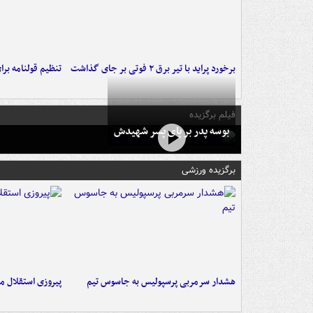
برخورد پراید با تیر برق ۲ فوتی بر جای گذاشت
تنظیم قولنامه بر
فیلم برگزیده
بوسه‌ پدر بر پای پسر شهیدش
برگزیده ورزشی
هشدار سرمربی پرسپولیس به جاسوس تیم
پیروزی استقلال م