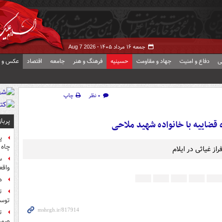
جمعه ۱۶ مرداد ۱۴۰۵ -
Aug 7 2026
ی
دفاع و امنیت
جهاد و مقاومت
حسینیه
فرهنگ و هنر
جامعه
اقتصاد
عکس و ف
۰ نظر
چاپ
پربا
قضاییه با خانواده شهید ملاحی
پ
چاه 
از غیاثی در ایلام
س
واقع
ه
ت
توس
ت
صورت