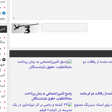
حسی
ح
ا
روی
آخری
ه
جنگ 
و
ت
د
صهی
گ
آمری
د
استق
ت
ه از رفاقت دو فرمانده‌
پاسخ تأمین‌اجتماعی به زمان پرداخت
کرد
مابه‌التفاوت حقوق بازنشستگان
خ
گ