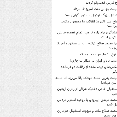
 فارس گفت‌وگو کردند
یمت جهانی نفت امروز ۱۶ مرداد
شکال بزرگ فوتبال ما نتیجه‌گرایی است
اج علی اکبری: انقلاب ما محصول مکتب
را است
فشاگری برادرزاده ترامپ: تمام تصمیم‌هایش از
 ترس است
را محمد صلاح ترکیه را به عربستان و آمریکا
ح داد
قوع انفجار مهیب در مسکو
ست بالای ایران در مذاکرات جاری!
کس‌های دیده نشده از رفاقت دو فرمانده‌
کی
یمت بنزین مانند موشک بالا می‌رود اما مانند
ایین می‌آید!
ستقبال خاص دخترک عراقی از زائران اربعین
نی
حمد مرندی: پیروزی با روحیه استوار مردمی
ل شده
حمد صلاح مات و مبهوت استقبال هواداران
زون اسپور