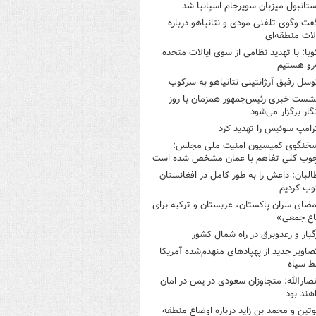
ستانبول میزبان سوپرجام اسپانیا شد
فت وگوی تلفنی مودی و نتانیاهو درباره
ات منطقه‌ای
وبا: با تهدید نظامی از سوی ایالات متحده
‌رو هستیم
وسل رفیق آرژانتینی نتانیاهو به سرکوب
شست خبری رئیس‌جمهور همزمان با روز
گار برگزار می‌شود
رامپ سوئیس را تهدید کرد
خنگوی کمیسیون امنیت ملی مجلس:
چوب کلی تفاهم با عمان مشخص شده است
البان: داعش را به طور کامل در افغانستان
ب کردیم
مضای سران پاکستان، عربستان و ترکیه برای
اع جمعی»
گبار و رعدوبرق در راه شمال کشور
صاویر جدید از پهپادهای منهدم‌شده آمریکا
ط سپاه
نصارالله: متجاوزان سعودی در یمن در امان
هند بود
وتین و محمد بن زاید درباره اوضاع منطقه