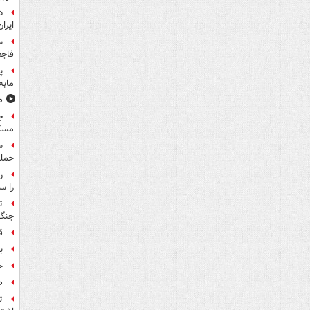
د
ایران
س
فاجع
پ
مابه
ص
ج
مسک
حمله
را س
ت
جنگ 
ق
بر
ح
ص
ت