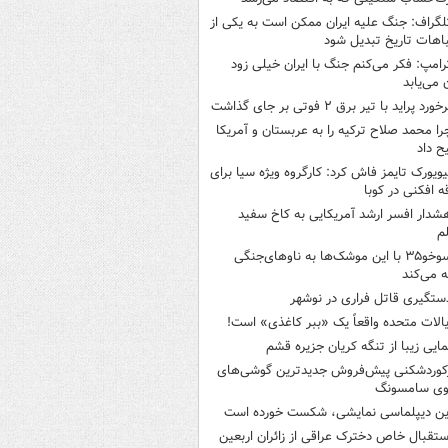
لگراف: جنگ علیه ایران ممکن است به یکی از
اهات تاریخ تبدیل شود
رامپ: فکر می‌کنم جنگ با ایران خیلی زود
ن می‌یابد
خورد پراید با تیر برق ۲ فوتی بر جای گذاشت
را محمد صلاح ترکیه را به عربستان و آمریکا
ح داد
یویورک تایمز فاش کرد: کارگروه ویژه سیا برای
ه افکنی در کوبا
شدار افسر ارشد آمریکایی به کاخ سفید
م
سوخو۳۵ با این موشک‌ها به ناوهای‌جنگی
 می‌کند
ستگیری قاتل فراری در نوشهر
یالات متحده واقعاً یک «ببر کاغذی» است!
مایی زیبا از تنگه کریان جزیره قشم
کوردشکنی پیش‌فروش جدیدترین گوشی‌های
وی سامسونگ
ین دیپلماسی نمایشی، شکست خورده است
ستقبال خاص دخترک عراقی از زائران اربعین