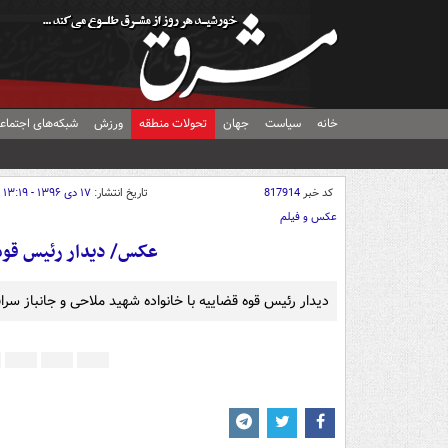
خانه
سیاست
جهان
تحولات منطقه
ورزش
شبکه‌های اجتماع
کد خبر
817914
تاریخ انتشار:
۱۷ دی ۱۳۹۶ - ۱۳:۱۹
عکس و فیلم
عکس/ دیدار رئیس قوه 
دیدار رئیس قوه قضاییه با خانواده شهید ملاحی و جانباز سرافر