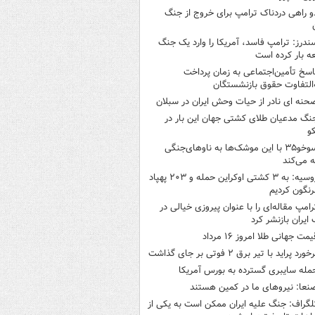
و راهی دردناک ترامپ برای خروج از جنگ
ندرز: ترامپ فاسد، آمریکا را وارد یک جنگ
ه بار کرده است
اسخ تأمین‌اجتماعی به زمان پرداخت
‌التفاوت حقوق بازنشستگان
حنه ای نادر از حیات وحش ایران در سبلان
نگ مدعیان طلای کشتی جهان این بار در
و
سوخو۳۵ با این موشک‌ها به ناوهای‌جنگی
 می‌کند
روسیه: به ۳ کشتی اوکراین حمله و ۲۰۳ پهپاد
رنگون کردیم
رامپ مقاله‌ای را با عنوان پیروزی خیالی در
ایران بازنشر کرد
یمت جهانی طلا امروز ۱۶ مرداد
خورد پراید با تیر برق ۲ فوتی بر جای گذاشت
مله سایبری گسترده به بورس آمریکا
نعا: نیروهای ما در کمین‌ هستند
لگراف: جنگ علیه ایران ممکن است به یکی از