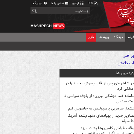
RSS
آرشیو
تماس با ما
دربارهٔ ما
MASHREGH
NEWS
یلم
دیدگاه
پیوندها
بازار
زدیدترین ها
در شاهرودی پس از قتل پسرش، جسد را در
مخفی کرد
امانه ضد موشکی لیزری؛ از بلوف سیاسی تا
یت میدانی
شدار سرمربی پرسپولیس به جاسوس تیم
صاویر جدید از پهپادهای منهدم‌شده آمریکا
ط سپاه
وقف طولانی کامیون‌ها پشت مرز؛
‌حساب سنگینی که به اقتصاد می‌رسد