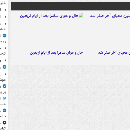
خلیج
ق
ا
ح
عاشو
ا
روی
چ
ن محیای آخر صفر شد
حال و هوای سامرا بعد از ایام اربعین
ترجی
و
د
ع
موش
ق
پر پ
ا
حسی
م
حاص
م
تراب