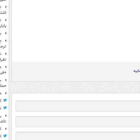
ت
اشتب
ت
پایا
بر
چ
ترجی
ن
تفرق
ه
اییه
+فیل
حمله
د
ا
ن
ر
تاش
ا
ا