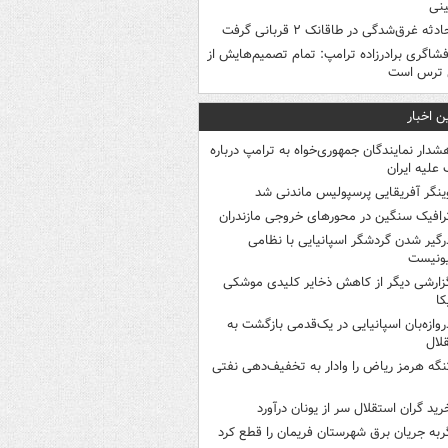
نی
ادثه غرق‌شدگی در طاقانک ۲ قربانی گرفت
فشاگری برادرزاده ترامپ: تمام تصمیم‌هایش از
 ترس است
ن اخبار
شدار نمایندگان جمهوری‌خواه به ترامپ درباره
علیه ایران
ینگر آفریقایی پرسپولیس ماندنی شد
رافیک سنگین در محورهای خروجی مازندران
رگیر شدن گردشگر اسپانیایی با نظامی
ونیست
زارشی دیگر از کاهش ذخایر کلیدی موشکی
کا
روازه‌بان اسپانیایی در یک‌قدمی بازگشت به
لال
نگه هرمز ریاض را وادار به تخفیف‌دهی نفتی
رید گران استقلال سر از یونان درآورد
ربه جریان برق شهرستان فریمان را قطع کرد