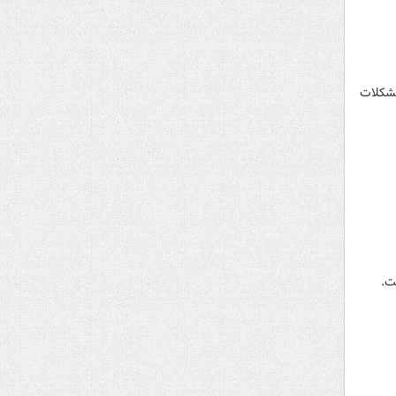
مشکلات
ت.