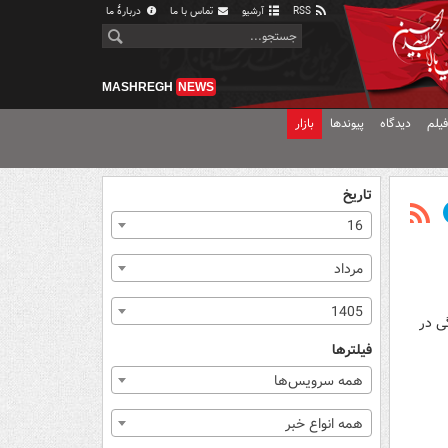
RSS
آرشیو
تماس با ما
دربارهٔ ما
MASHREGH
NEWS
یلم
دیدگاه
پیوندها
بازار
تاریخ
16
مرداد
1405
ی در
فیلترها
همه سرویس‌ها
همه انواع خبر