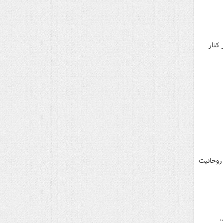
کنار
 روحانیت
.